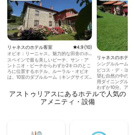
リャネスのホテル客室
レビュー10件、5つ星中4.9
4.9 (10)
オビオ：リーニャス。魅力的な田舎のホ
リャネスのホテル
テル
スペインで最も美しいビーチ、サン・ア
シングルルーム 
ントニオ・ビーチからわずか2キロのとこ
ヒカ
ピコス・デ・ヨー
ろに位置するホテル、ルーラル・オビオ
望む自然の中の田
は、10室のダブルルーム（キングサイズ
用ダイニングルー
ベッド、キングサイドベッド、または2つ
わずか10分。ア
のシングルベッドのいずれか）と、トリ
アストゥリアスにあるホ⁠テ⁠ル⁠で人⁠気⁠の
ス、カシーナとい
プルルームを備えております。 全ての客
る農場。ハイキン
室は外側に面しており、ヘアドライヤー
ア⁠メ⁠ニ⁠テ⁠ィ⁠・設⁠備
ベッド、テレビ、
付きのバスルームを完備しております。
ム、ヘアドライヤ
また、毎日のハウスクリーニングサービ
山脈の景色を望む
スをご利用いただけます。 全客室に無料
プの部屋ではペッ
Wi-Fiと駐車場があります。 当ホテルは、
きません。ただし
リャネス（LLanes）の自治体の新しい村
には、リクエスト
から1キロのところに位置しています。