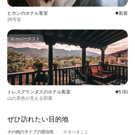
ヒホンのホテル客室
新しい宿
新着
25号室
スーパーホスト
スーパーホスト
トレスグランダスのホテル客室
レビュー
5 (6)
山の景色が見える部屋
ぜひ訪⁠れ⁠た⁠い目⁠的⁠地
その他のタ⁠イ⁠プ⁠の宿⁠泊⁠先
やるべきこと