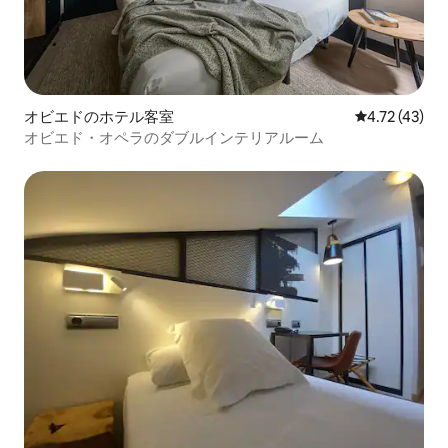
オビエドのホテル客室
レビュー43件
4.72 (43)
オビエド・オペラのダブルインテリアルーム