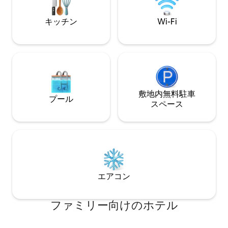
泊施設があります
キッチン
Wi-Fi
敷地内無料駐⁠車
プール
ス⁠ペ⁠ー⁠ス
エアコン
ファミリー向⁠け⁠のホ⁠テ⁠ル