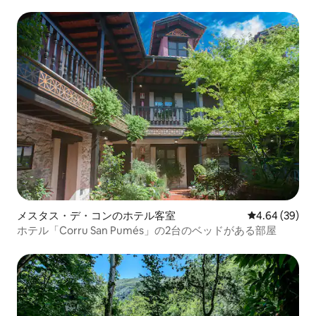
メスタス・デ・コンのホテル客室
レビュー39件
4.64 (39)
ホテル「Corru San Pumés」の2台のベッドがある部屋