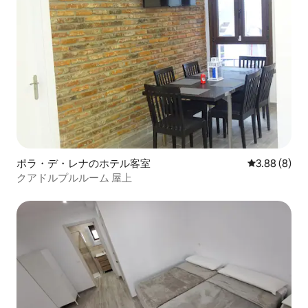
ポラ・デ・レナのホテル客室
レビュー8件
3.88 (8)
クアドルプルルーム 屋上