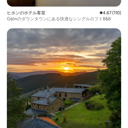
ヒホンのホテル客室
レビュー110件
4.67 (110)
Gijónのダウンタウンにある快適なシングルロフトB&B