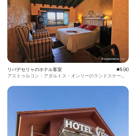
リバデセリャのホテル客室
レビュー
5 (4)
アストゥルコン・アダルトス・オンリーのランドスケープ -
ダブル1/2ベッド