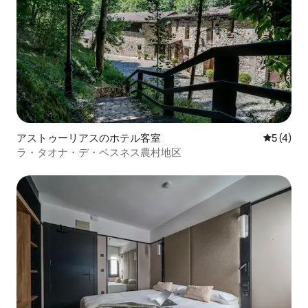
アストゥーリアスのホテル客室
レビュー
5 (4)
ラ・タオナ・デ・ベスネス農村地区