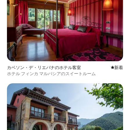
カベソン・デ・リエバナのホテル客室
新しい宿
新着
ホテル フィンカ マルバシアのスイートルーム