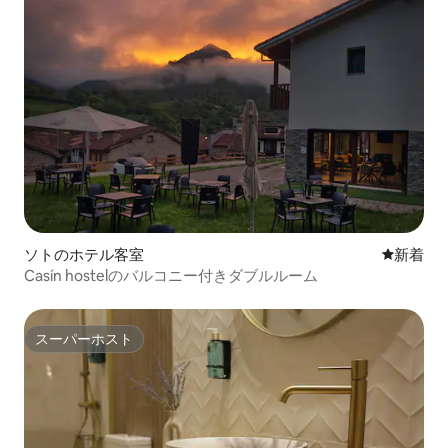
ソトのホテル客室
新しい宿
新着
Casín hostelのバルコニー付きダブルルーム
スーパーホスト
スーパーホスト