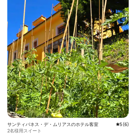
サンティバネス・デ・ムリアスのホテル客室
レビュー
5 (6)
2名様用スイート