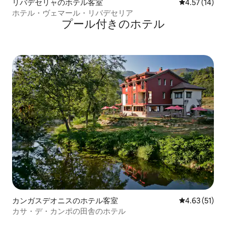
リバデセリャのホテル客室
レビュー14件
4.57 (14)
ホテル・ヴェマール・リバデセリア
プール付きのホ⁠テ⁠ル
カンガスデオニスのホテル客室
レビュー51件
4.63 (51)
カサ・デ・カンポの田舎のホテル