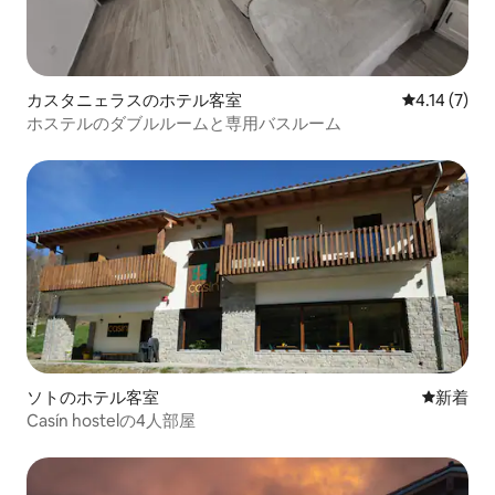
カスタニェラスのホテル客室
レビュー7件
4.14 (7)
ホステルのダブルルームと専用バスルーム
ソトのホテル客室
新しい宿
新着
Casín hostelの4人部屋