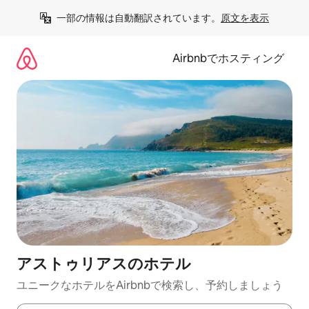
コ
一部の情報は自動翻訳されています。
原文を表示
ン
テ
ン
Airbnbでホスティング
ツ
に
ス
キ
ッ
プ
アストゥリアスのホ⁠テ⁠ル
ユニークなホ⁠テ⁠ル⁠をAirbnb⁠で検⁠索⁠し⁠、予⁠約し⁠ま⁠し⁠ょ⁠う