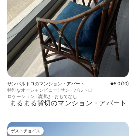
サンバルトロのマンション・アパート
レビュー10
5.0 (10)
特別なオーシャンビュー | サン・バルトロ
ロケーション
·
清潔さ
·
おもてなし
まるまる貸切のマンション・アパート
ゲストチョイス
ゲストチョイス