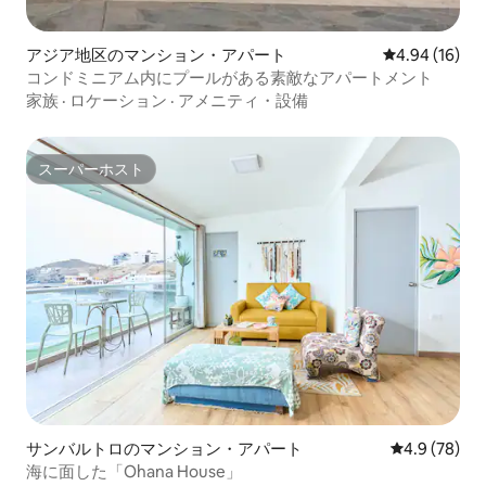
アジア地区のマンション・アパート
レビュー16件
4.94 (16)
コンドミニアム内にプールがある素敵なアパートメント
家族
·
ロケーション
·
アメニティ・設備
スーパーホスト
スーパーホスト
サンバルトロのマンション・アパート
レビュー78
4.9 (78)
海に面した「Ohana House」