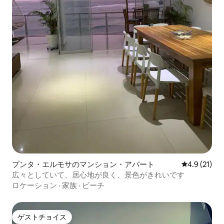
プンタ・エルモサのマンション・アパート
レビュー21
4.9 (21)
広々としていて、居心地が良く、景色がきれいです
ロケーション
·
家族
·
ビーチ
ゲストチョイス
ゲストチョイス