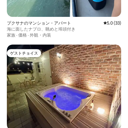
プクサナのマンション・アパート
レビュー33
5.0 (33)
海に面したナプロ、眺めと埠頭付き
家族
·
価格
·
外観・内装
ゲストチョイス
ゲストチョイス