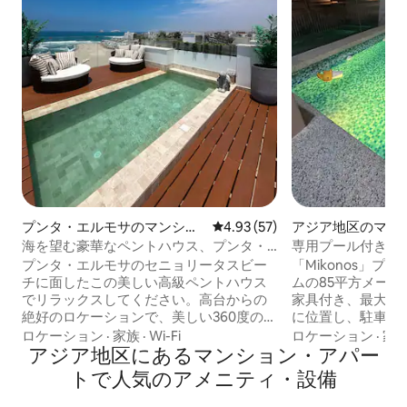
プンタ・エルモサのマンショ
レビュー57件、5つ星中4.93
4.93 (57)
アジア地区のマン
ン・アパート
パート
海を望む豪華なペントハウス、プンタ・
専用プール付きマ
エルモサ
アム・ミコノス、
プンタ・エルモサのセニョリータスビー
「Mikonos」
チに面したこの美しい高級ペントハウス
ムの85平方メー
でリラックスしてください。高台からの
家具付き、最大6
絶好のロケーションで、美しい360度のパ
に位置し、駐車場付き 説明： - 寝
ノラマビューが楽しめます。主要なレス
- バスルーム 2室 
ロケーション
·
家族
·
Wi-Fi
ロケーション
·
家
トラン、ブティックなどがあるブールバ
アジア地区にあるマンション・アパー
キッチン - 専用プ
ール・プンタ・デル・スルの近くにあり
にテレビ - 専用駐車場2台
トで人気のアメニティ・設備
ます。 ペントハウスは上質な仕上げと直
- ミニマーケットとレスト
接エレベーターを備えています。 4 ベッ
つ - 遊び場 - テニスコート