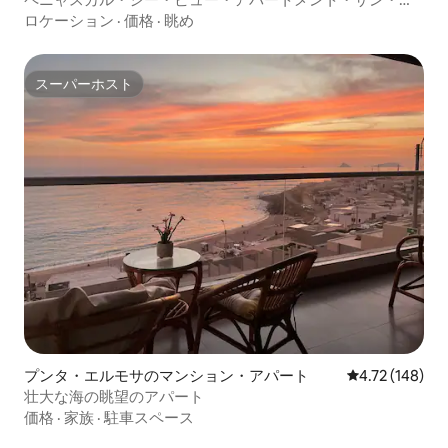
ルトロ
ロケーション
·
価格
·
眺め
スーパーホスト
スーパーホスト
プンタ・エルモサのマンション・アパート
レビュー148件
4.72 (148)
壮大な海の眺望のアパート
価格
·
家族
·
駐車スペース