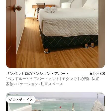
サンバルトロのマンション・アパート
レビュー30
5.0 (30)
1ベッドルームのアパートメント | モダンで中心部に位置
家族
·
ロケーション
·
駐車スペース
ゲストチョイス
ゲストチョイス