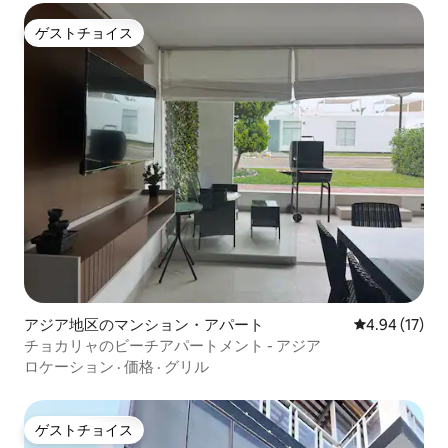
ゲストチョイス
ゲストチョイス
アジア地区のマンション・アパート
レビュー17件
4.94 (17)
チョカリャのビーチアパートメント - アジア
ロケーション
·
価格
·
グリル
ゲストチョイス
ゲストチョイス