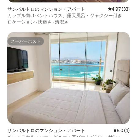
サンバルトロのマンション・アパート
レビュー33件
4.97 (33)
カップル向けペントハウス、露天風呂・ジャグジー付き
ロケーション
·
快適さ
·
清潔さ
スーパーホスト
スーパーホスト
サンバルトロのマンション・アパート
レビュー4
5.0 (4)
ペニャスカル・シー・ビュー・アパートメント・サン・バ