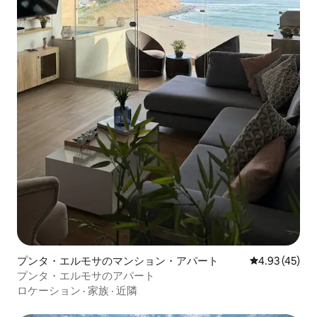
プンタ・エルモサのマンション・アパート
レビュー45件
4.93 (45)
プンタ・エルモサのアパート
ロケーション
·
家族
·
近隣