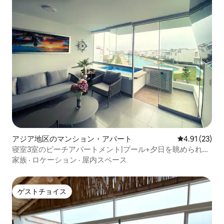
アジア地区のマンション・アパート
レビュー23件
4.91 (23)
寝室3室のビーチアパートメント|プール+夕日を眺められ
る|10人宿泊可能
家族
·
ロケーション
·
屋内スペース
ゲストチョイス
ゲストチョイス