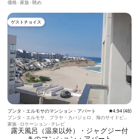
価格
·
家族
·
眺め
ゲストチョイス
ゲストチョイス
プンタ・エルモサのマンション・アパート
レビュー48件
4.94 (48)
プンタ・エルモサ、プラヤ・カバジェロ、海のサイドビュ
ー。
家族
·
ロケーション
·
テレビ
露天風呂（温泉以外）・ジャグジー付
きのマンション・アパート