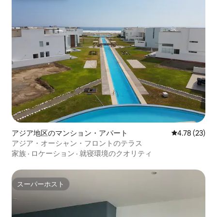
アジア地区のマンション・アパート
レビュー23件
4.78 (23)
アジア・オーシャン・フロントのテラス
家族
·
ロケーション
·
就寝環境のクオリティ
スーパーホスト
スーパーホスト