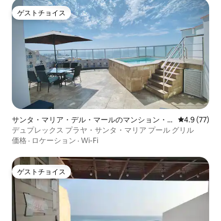
ゲストチョイス
ゲストチョイス
サンタ・マリア・デル・マールのマンション・
レビュー77
4.9 (77)
アパート
デュプレックス プラヤ・サンタ・マリア プール グリル
価格
·
ロケーション
·
Wi-Fi
ゲストチョイス
ゲストチョイス