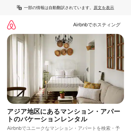
コ
一部の情報は自動翻訳されています。
原文を表示
ン
テ
ン
Airbnbでホスティング
ツ
に
ス
キ
ッ
プ
アジア地区にあるマンション・アパー
トのバケーションレンタル
Airbnbでユニークなマンション・アパートを検索・予