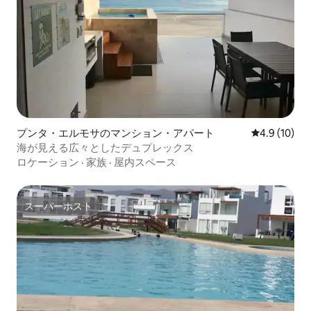
プンタ・エルモサのマンション・アパート
レビュー10
4.9 (10)
海が見える広々としたデュプレックス
ロケーション
·
家族
·
屋内スペース
スーパーホスト
スーパーホスト