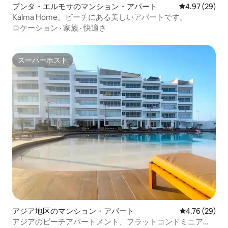
プンタ・エルモサのマンション・アパート
レビュー29件
4.97 (29)
Kalma Home。ビーチにある美しいアパートです。
ロケーション
·
家族
·
快適さ
スーパーホスト
スーパーホスト
アジア地区のマンション・アパート
レビュー29件
4.76 (29)
アジアのビーチアパートメント、フラットコンドミニアム