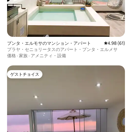
プンタ・エルモサのマンション・アパート
レビュー61件
4.98 (61)
プラヤ・セニョリータスのアパート・プンタ・エルメサ
価格
·
家族
·
アメニティ・設備
ゲストチョイス
ゲストチョイス