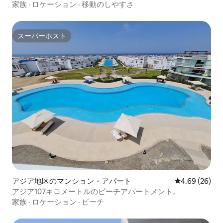
NuevaAsia
家族
·
ロケーション
·
移動のしやすさ
スーパーホスト
スーパーホスト
アジア地区のマンション・アパート
レビュー26件
4.69 (26)
アジア107キロメートルのビーチアパートメント。
家族
·
ロケーション
·
ビーチ