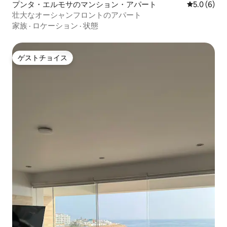
プンタ・エルモサのマンション・アパート
レビュー6
5.0 (6)
壮大なオーシャンフロントのアパート
家族
·
ロケーション
·
状態
ゲストチョイス
ゲストチョイス