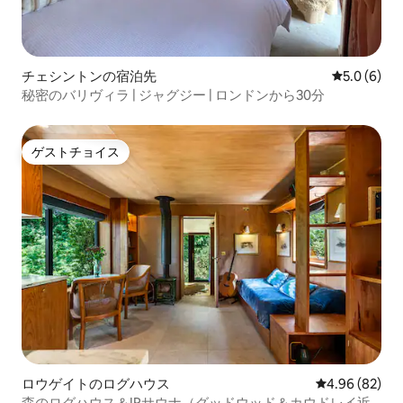
チェシントンの宿泊先
レビュー6
5.0 (6)
秘密のバリヴィラ | ジャグジー | ロンドンから30分
ゲストチョイス
ゲストチョイス
ロウゲイトのログハウス
レビュー82件
4.96 (82)
森のログハウス＆IRサウナ（グッドウッド＆カウドレイ近