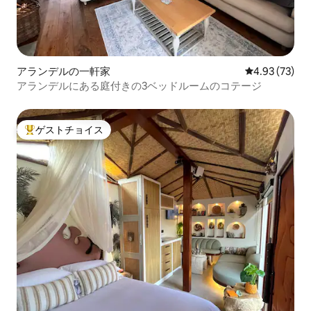
アランデルの一軒家
レビュー73件
4.93 (73)
アランデルにある庭付きの3ベッドルームのコテージ
ゲストチョイス
大好評のゲストチョイスです。