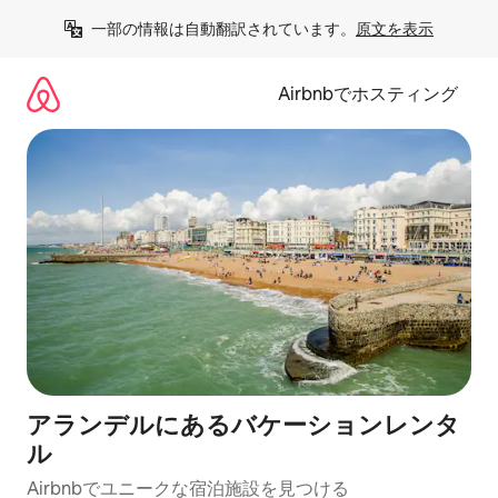
コ
一部の情報は自動翻訳されています。
原文を表示
ン
テ
ン
Airbnbでホスティング
ツ
に
ス
キ
ッ
プ
アランデルにあるバケーションレンタ
ル
Airbnbでユニークな宿泊施設を見つける