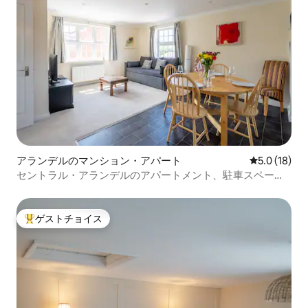
アランデルのマンション・アパート
レビュー18
5.0 (18)
セントラル・アランデルのアパートメント、駐車スペース2
台分。
ゲストチョイス
大好評のゲストチョイスです。