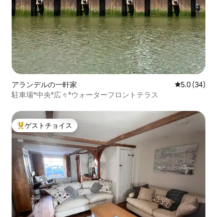
アランデルの一軒家
レビュー34
5.0 (34)
駐車場*中央*広々*ウォーターフロントテラス
ゲストチョイス
大好評のゲストチョイスです。