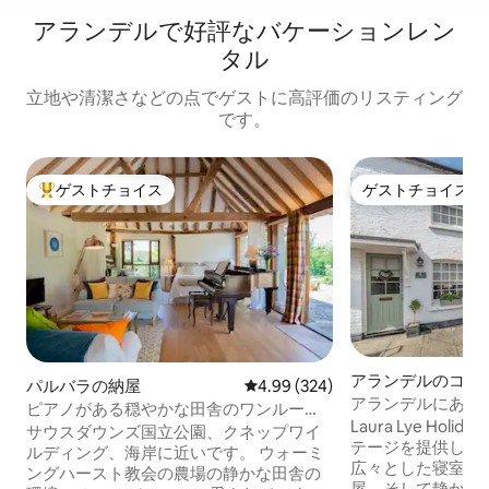
アランデルで好評なバケーションレン
タル
立地や清潔さなどの点でゲストに高評価のリスティング
です。
ゲストチョイス
ゲストチョイス
大好評のゲストチョイスです。
ゲストチョイス
アランデルのコテ
パルバラの納屋
レビュー324件、5つ星中4.99
4.99 (324)
アランデルにある
ピアノがある穏やかな田舎のワンルー
ージ
Laura Lye Hol
ム、トラクター小屋
サウスダウンズ国立公園、クネップワイ
テージを提供して
ルディング、海岸に近いです。 ウォーミ
広々とした寝室2
ングハースト教会の農場の静かな田舎の
屋、そして静かな