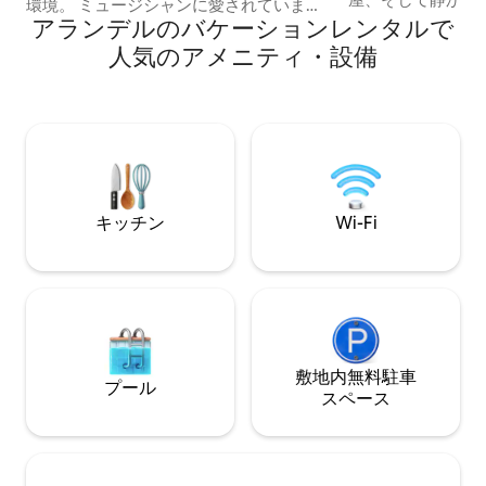
環境。 ミュージシャンに愛されていま
のある魅力的な1
アランデルのバケーションレンタルで
す。美しくて明るくて風通しの良い自炊
です。 この犬同伴OKのコテージは、アラ
式の納屋で、ピアノ、ツインまたはスー
人気のアメニティ・設備
ンデルの素晴らし
パーキングベッド、設備の整ったキッチ
わずか数メートル
ンが備わっています。 都会からの完璧な
川のほとりや、素
休暇、静かな音楽の隠れ家、そして結婚
園やサウスダウン
式の夜のための素晴らしいロマンチック
ができます。アラ
な環境です。 ゲスト専用の芝生付きのプ
ラ・ライ・ホリデ
ライベートなエリアで、周囲から見られ
リオに加わった素
ることはありません。 2台分の駐車場あり
す。
ます。 美しい田舎に囲まれ、散歩にも最
キッチン
Wi-Fi
適です。
敷地内無料駐⁠車
プール
ス⁠ペ⁠ー⁠ス