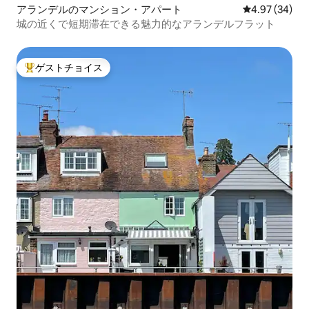
アランデルのマンション・アパート
レビュー34件
4.97 (34)
城の近くで短期滞在できる魅力的なアランデルフラット
ゲストチョイス
大好評のゲストチョイスです。