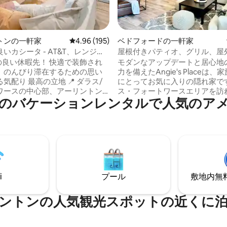
中4.92つ星の平均評価
トンの一軒家
レビュー195件、5つ星中4.96つ星の平均評価
4.96 (195)
ベドフォードの一軒家
いカシータ - AT&T、レンジャ
屋根付きパティオ、グリル、屋
Aから3分
を備えた快適な隠れ家
休暇先！ 快適で装飾され
モダンなアップデートと居心地
。のんびり滞在するための思い
力を備えたAngie's Placeは
立地 📍 ダラス/
にとってお気に入りの隠れ家で
ワースの中心部、アーリントン
ス・フォートワースエリアを訪
のバケーションレンタルで人気のア
にあります エンターテイ
トと共有することが大好きです
徒歩で行けます AT&Tスタジア
のお気に入りの特徴はパティオ
ーブライフライフィールド、テ
しい一日の後にくつろぐのに最
ブ！まで🏟️徒歩で行けます。
ダラス・フォートワース国際空港
ら数分 シックス・フラッグス、
スタジアム、フォートワース・
ン・ハーバー、エピック・セン
ヤード、グローブライフフィー
元の味 ビール醸造
メリカン・エアラインズ・セン
ヒー、バーベキュー、ゲームセ
リス・メソジスト病院の近くの
i
プール
敷地内無料駐
ど、素晴らしい地元のスポット
位置しています。観光客、旅行
ます あらゆるシーンに
師、出張旅行者、ご家族の訪問
ーリントンのエンターテイメント
平和な逃避が必要な場合に最適
ントンの人気観光スポットの近くに
ゲームデーや週末の旅行に🎉最