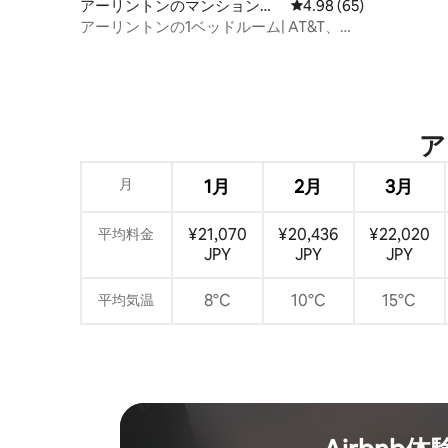
アーリントンのマンション・
レビュー65件、5つ星中
4.98 (65)
アパート
アーリントンの1ベッドルーム| AT&T、
Globe Life、6 Flags、駐車場
ア
月
1月
2月
3月
¥21,070
¥20,436
¥22,020
平均料金
JPY
JPY
JPY
8°C
10°C
15°C
平均気温