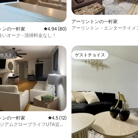
アーリントンの一軒家
アーリントン・エンターテイメ
4.98つ星の平均評価
トンの一軒家
レビュー80件、5つ星中4.94つ星の平均評価
4.94 (80)
ィストリクトのホームホワイト
いオーク - 清掃料金なし！
ホスト
ゲストチョイス
ホスト
ゲストチョイス
トンの一軒家
レビュー12件、5つ星中4.5つ星の平均評価
4.5 (12)
タジアムグローブライフUTA近く
な2ベッドルームの2階建て