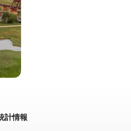
⁠計⁠情⁠報