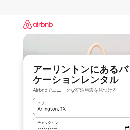
コ
ン
テ
ン
ツ
に
ス
キ
ッ
プ
アーリントンにあるバ
ケーションレンタル
Airbnbでユニークな宿泊施設を見つける
エリア
検索結果が表示されたら、上下の矢印キーを使っ
チェックイン