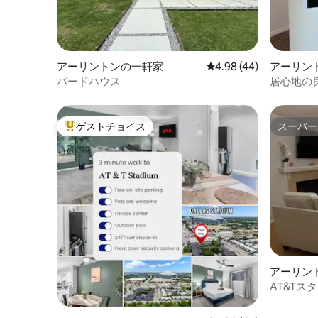
アーリントンの一軒家
レビュー44件、5つ星中
4.98 (44)
アーリン
バードハウス
居心地の良
ゲストチョイス
スーパー
大好評のゲストチョイスです。
スーパー
アーリン
AT&Tス
のモダン