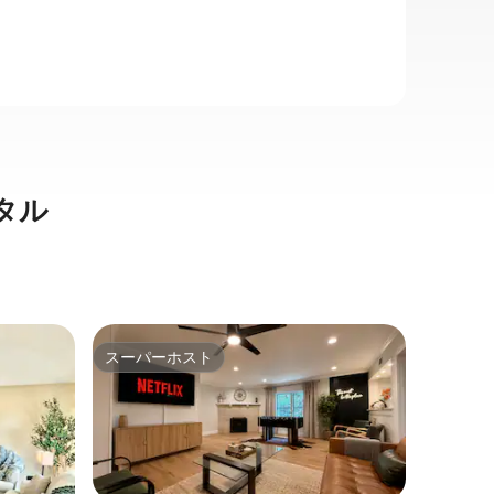
タル
アーリン
スーパーホスト
ゲス
スーパーホスト
大好評
AT&T
Megさ
1930
いゲスト
す。アー
ロックです。 スタジアムま
ます。休