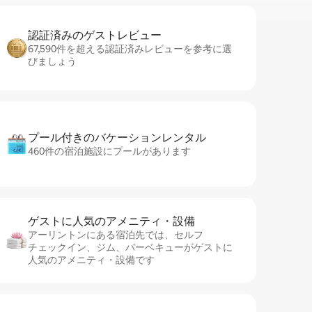
認証済みのゲ⁠ス⁠ト⁠レ⁠ビ⁠ュ⁠ー
67,590件を超える認証済みレビューを参考に選
びましょう
プール付きのバ⁠ケ⁠ー⁠シ⁠ョ⁠ンレ⁠ン⁠タ⁠ル
460件の宿泊施設にプールがあります
ゲストに人⁠気⁠のア⁠メ⁠ニ⁠テ⁠ィ・設⁠備
アーリントンにある宿泊先では、セ⁠ル⁠フ
チ⁠ェ⁠ッ⁠ク⁠イ⁠ン、ジム、バーベキューがゲストに
人気のアメニティ・設備です