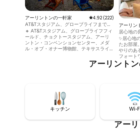
アーリントンの一軒家
レビュー222件、5つ星
4.92 (222)
AT&Tスタジアム、グローブライフまで徒
アーリン
歩圏内 | ピックルボール | ジョージア
🔸 AT&Tスタジアム、グローブライフフィ
居心地の良
ールド、チョクトースタジアム、アーリ
ーズ、UT
✨居心地の良い
ントン・コンベンションセンター、メダ
たお部屋
ル・オブ・オナー博物館、テキサスライ
やりのある気配り 最高の
ブ＆エスポートスタジアムまで徒歩10分
フォート
🔸 UTアーリントン、シックス・フラッグ
アーリントン
のダウンタウン
ス＆ハリケーン・ハーバーまで5分 🔸 ダラ
メントまで
ス・フォートワース国際空港とラブフィ
ム、グロ
ールド空港まで15分 🔸テキサスクリスチ
キサスライ
ャン大学、サザンメソジスト大学、スト
楽しみか
ックヤードズまで20分 【アメニティ】 🔹
ハリケー
ゲームルーム 🔹ピックルボールコート 🔹
トラルから🎢数分 地
ビリヤード台 🔹 シャッフルボード 🔹卓球
所、コー
🔹 ダーツボード 🔹 巨大なジェンガ 🔹 バ
キッチン
Wi-F
ンターな
ーベキュー 🔹 焚き火台 🔹 駐車場（6台
に🍔☕囲まれてい
分） 🔹 赤ちゃん連れにやさしいアイテム
最適 ア
アーリ
🔹 形状記憶マットレス 🔹 500 MbpsのWi-
地区での
Fi
適です！