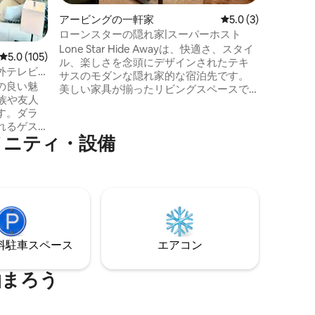
ンに最適
ます。 Tuft and Needleのマットレス、設
アービングの一軒家
レビュー3件、5つ星
5.0 (3)
備の整っ
ローンスターの隠れ家|スーパーホスト
ーム。 
Lone Star Hide Awayは、快適さ、スタイ
レビュー105件、5つ星中5.0つ星の平均評価
5.0 (105)
Firestick。 新しく改装されたバ
ル、楽しさを念頭にデザインされたテキ
には、ウ
外テレビ
サスのモダンな隠れ家的な宿泊先です。
のタオル
の良い魅
美しい家具が揃ったリビングスペースで
ご滞在中
、家族や友人
くつろぎ、ストリーミングが楽しめるス
ます。
す。ダラ
マートテレビを堪能し、お友達とフーズ
れるゲス
ボールで競い合い、ホテル並みのリネン
メニティ・設備
。私たち
が用意された居心地の良い寝室でリラッ
です。忙
クスしましょう。充実したキッチン、高
適です！
速Wi-Fi、ダラス・フォートワース国際空
、AT&T
港への便利なアクセスで、ご家族連れ、
ストック
ビジネス旅行者、週末の旅行に最適で
ルド、ア
す。自宅のような快適さをすべて備えた
ター、ハ
テキサスのおもてなしを体験してくださ
中心部に
い。
⁠車ス⁠ペ⁠ー⁠ス
エアコン
中の看護
、または
です。
泊まろう