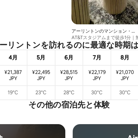
4.98つ星の平均評価
アーリントンのマンション・ア
パート
AT&Tスタジアムまで徒歩1分｜
ーリントンを訪⁠れ⁠るの⁠に最⁠適⁠な時⁠期⁠は
車場
4月
5月
6月
7月
8月
¥21,387
¥22,495
¥28,515
¥22,179
¥21,070
JPY
JPY
JPY
JPY
JPY
19°C
23°C
28°C
30°C
30°C
その他の宿⁠泊⁠先と体⁠験