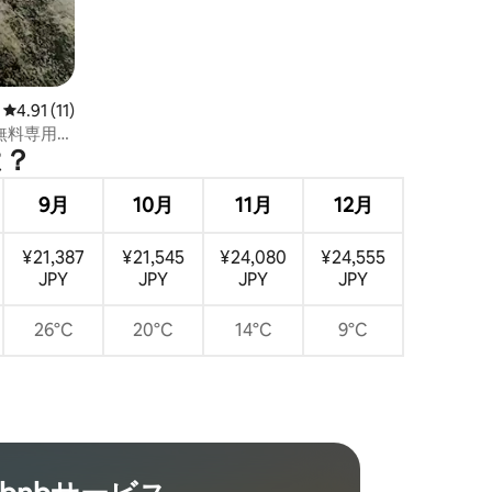
レビュー11件、5つ星中4.91つ星の平均評価
4.91 (11)
無料専用駐
⁠？
9月
10月
11月
12月
¥21,387
¥21,545
¥24,080
¥24,555
JPY
JPY
JPY
JPY
26°C
20°C
14°C
9°C