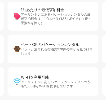
1泊あたりの最⁠低⁠宿⁠泊⁠料⁠金
アーリントンにあるバケーションレンタルの最
低宿泊料金は、1泊あたり¥1,584 JPYです（税・
手数料を除く）
ペットOKのバ⁠ケ⁠ー⁠シ⁠ョ⁠ンレ⁠ン⁠タ⁠ル
ペットと泊まれる宿泊先970件の中から見つけま
しょう
Wi-Fiを利⁠用⁠可⁠能
アーリントンにあるバケーションレンタルのう
ち2,330件がWi-Fiを提供しています