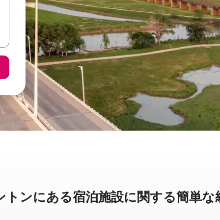
ンに⁠あ⁠る宿⁠泊⁠施⁠設⁠に関⁠す⁠る簡⁠単⁠な統