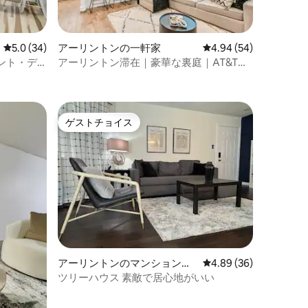
レビュー34件、5つ星中5.0つ星の平均評価
5.0 (34)
アーリントンの一軒家
レビュー54件、5つ星
4.94 (54)
ント・デ
アーリントン滞在｜豪華な裏庭｜AT&T近
ドア
く-ペットOK
ゲストチョイス
ゲストチョイス
アーリントンのマンション・
レビュー36件、5つ星
4.89 (36)
アパート
ツリーハウス 素敵で居心地がいい