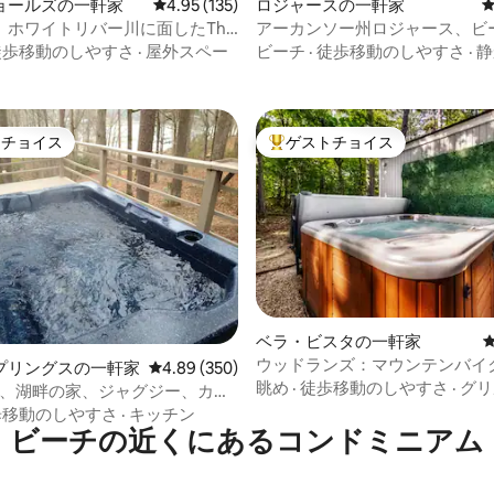
ョールズの一軒家
レビュー135件、5つ星中4.95つ星の平均評価
4.95 (135)
ロジャースの一軒家
、ホワイトリバー川に面したThe
アーカンソー州ロジャース、ビ
ifeのレイクハウス
の湖岸
徒歩移動のしやすさ
·
屋外スペー
ビーチ
·
徒歩移動のしやすさ
·
静
トチョイス
ゲストチョイス
ゲストチョイスです。
大好評のゲストチョイスです。
ベラ・ビスタの一軒家
ウッドランズ：マウンテンバイ
中4.99つ星の平均評価
プリングスの一軒家
レビュー350件、5つ星中4.89つ星の平均評価
4.89 (350)
ウイングスプリングスまで2マ
眺め
·
徒歩移動のしやすさ
·
グリ
ove、湖畔の家、ジャグジー、カヤ
トOK／ジャグジー
ット
歩移動のしやすさ
·
キッチン
ビーチの近くにあるコンドミニアム