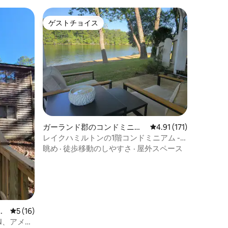
ゲストチョイス
ゲストチョイス
ガーランド郡のコンドミニア
レビュー171件、5つ星
4.91 (171)
ム
レイクハミルトンの1階コンドミニアム -
湖まで10歩
眺め
·
徒歩移動のしやすさ
·
屋外スペース
ア
レビュー16件、5つ星中5つ星の平均評価
5 (16)
EN、アメニ