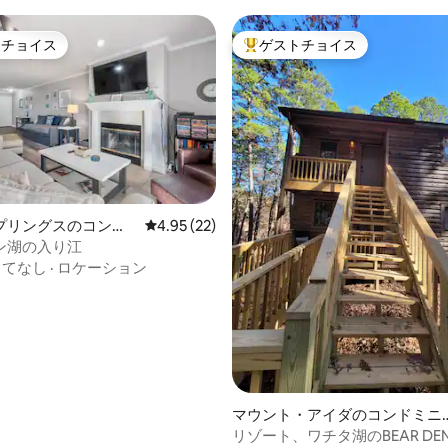
トチョイス
ゲストチョイス
ゲストチョイスです。
大好評のゲストチョイスです。
プリングスのコンド
レビュー22件、5つ星中4.95つ星の平均評価
4.95 (22)
ン湖の入り江
もてなし
·
ロケーション
4.99つ星の平均評価
マウント・アイダのコンドミニ
ム
リゾート、ワチタ湖のBEAR D