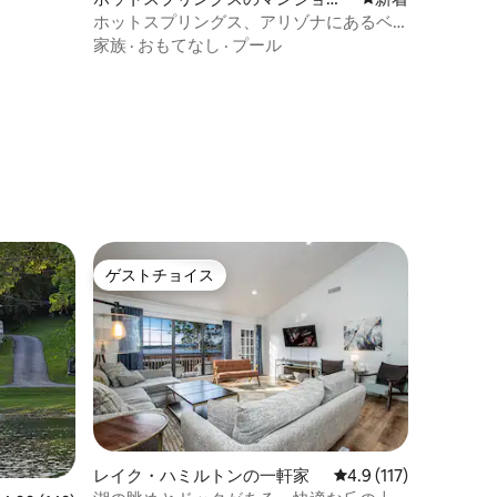
ン・アパート
ホットスプリングス、アリゾナにあるベ
ッド2台、バスルーム2室。
家族
·
おもてなし
·
プール
ゲストチョイス
ゲストチョイス
レイク・ハミルトンの一軒家
レビュー117件、5つ
4.9 (117)