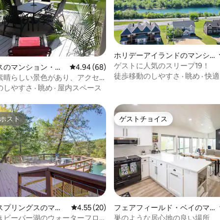
中4.84つ星の平均評価
ホリデーアイランドのマンシ
ョン・アパート
ゲストに人気のスリープ19！
スのマンション・ア
レビュー68件、5つ星中4.94つ星の平均評価
4.94 (68)
徒歩移動のしやすさ
·
眺め
·
快適
素晴らしい景色があり、アクセ
です！
のしやすさ
·
眺め
·
屋内スペース
ホスト
ゲストチョイス
ホスト
ゲストチョイス
スプリングスのマン
レビュー20件、5つ星中4.55つ星の平均評価
4.55 (20)
フェアフィールド・ベイのマ
アパート
ンション・アパート
きビーバー湖のウォーターフロ
巣のような居心地の良い場所