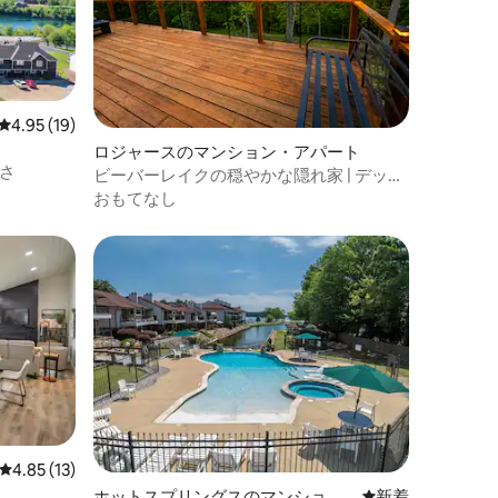
レビュー19件、5つ星中4.95つ星の平均評価
4.95 (19)
ロジャースのマンション・アパート
さ
ビーバーレイクの穏やかな隠れ家 | デッキ
•キングサイズ•2段ベッド
おもてなし
レビュー13件、5つ星中4.85つ星の平均評価
4.85 (13)
ホットスプリングスのマンショ
新しい宿泊先
新着