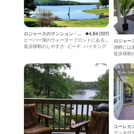
ロジャースのマンション・ア
レビュー107件、5つ星
4.84 (107)
パート
ビーバー湖のウォーターフロントにある
ロジャー
エフィシエントなアパート
徒歩移動のしやすさ
·
ビーチ
·
ハイキング
パート
湖畔には
スも簡単
徒歩移動
スーパー
スーパー
ユーレカ
ション・
デッキ付