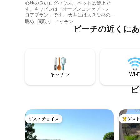
心地の良いログハウス。 ペットは禁止で
離れたロ
す。キャビンは「オープンコンセプトフ
ーケリン
ロアプラン」です。 天井には大きな杉の
満喫しま
梁があり、2階にはオープンロフトがあり
眺め
·
間取り
·
キッチン
ストにご
ます。階段とロフトには黒い鉄製の手す
ビーチの近くにあ
ます！現
りがあります。上階と下階にキングサイ
ネット接続を
ズのベッドがあります。 キャビンにはキ
ご利用い
ングベッド2台があります。 バスルームに
は大きなジャグジーがあり、プライバシ
ーのためのドアがあります。 上階と下階
から湖の眺め。上部デッキはオープン、
下部デッキはカバー付き。フルキッチ
キッチン
Wi-F
ン、コンロと冷蔵庫、暖炉、屋外のファ
イヤーピット。ビーバーレイクの美しさ
をお楽しみください。バスタブ
ビ
ゲストチョイス
ゲス
ゲストチョイス
大好評の