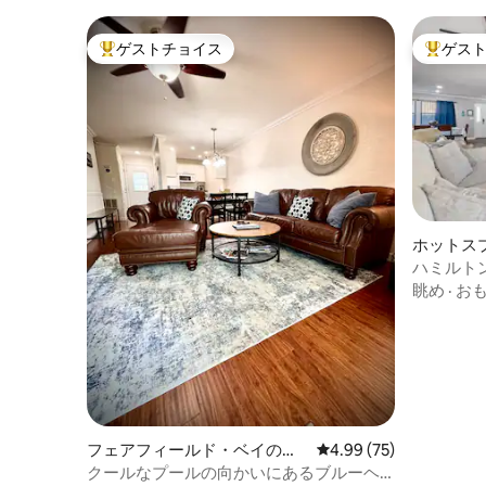
ゲストチョイス
ゲス
大好評のゲストチョイスです。
大好評の
ホットス
ミニアム
ハミルト
眺め
·
お
フェアフィールド・ベイのコ
レビュー75件、5つ星中
4.99 (75)
ンドミニアム
クールなプールの向かいにあるブルーヘ