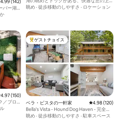
湖の眺めとドックがある、快適な丘の上
レビュー142件、5つ星中4.99つ星の平均評価
4.99 (142)
の家
眺め
·
徒歩移動のしやすさ
·
ロケーション
ーバー湖
か
ゲストチョイス
大好評のゲストチョイスです。
レビュー150件、5つ星中4.97つ星の平均評価
4.97 (150)
ク／ブロ
ベラ・ビスタの一軒家
レビュー120件、5つ星
4.98 (120)
イル／ペッ
ル
Bella's Vista - Hound Dog Haven - 完全に
フェンスで囲まれています！
眺め
·
徒歩移動のしやすさ
·
駐車スペース