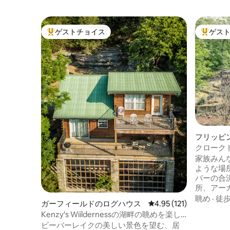
ゲストチョイス
ゲス
大好評のゲストチョイスです。
大好評の
フリッピ
クローク
家族みん
ような場
バーの合
所、アー
ン・スモ
眺め
·
徒
ガーフィールドのログハウス
レビュー121件、5つ星
4.95 (121)
ックド・
Kenzy's Wiildernessの湖畔の眺めを楽し
ト・ホワ
めるログハウス
ビーバーレイクの美しい景色を望む、居
（4）マ