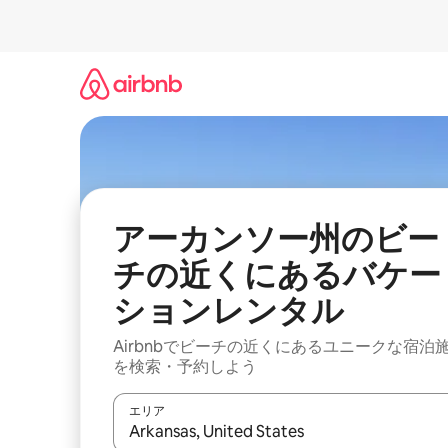
コ
ン
テ
ン
ツ
に
ス
キ
ッ
プ
アーカンソー州のビー
チの近くにあるバケー
ションレンタル
Airbnbでビーチの近くにあるユニークな宿泊
を検索・予約しよう
エリア
検索結果が表示されたら、上下の矢印キーを使っ