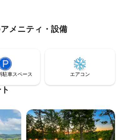
つのマスタ
スのダウンタウン。 このコテージは大人2
り、どちら
名様のみご利用いただけます！ ！ いかな
す。 こ
る状況下でも、健康と安全、重度のアレ
ているの
ルギー、放し飼いのニワトリの安全のた
のアメニティ・設備
、リラッ
めに、いかなる状況下でも動物の同伴は
湖と波止
許可されていません。
⁠車ス⁠ペ⁠ー⁠ス
エアコン
ート