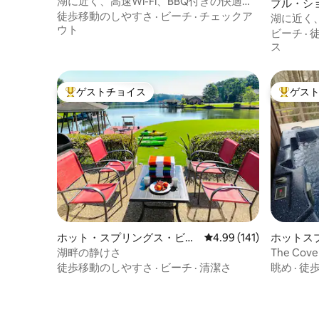
湖に近く、高速Wi-Fi、BBQ付きの快適な
ブル・シ
ログハウス
徒歩移動のしやすさ
·
ビーチ
·
チェックア
湖に近く
ウト
Good L
ビーチ
·
ス
ゲストチョイス
ゲス
大好評のゲストチョイスです。
大好評の
ホット・スプリングス・ビレ
レビュー141件、5つ星
4.99 (141)
ホットス
ッジの一軒家
湖畔の静けさ
The C
ック、ペ
徒歩移動のしやすさ
·
ビーチ
·
清潔さ
眺め
·
徒