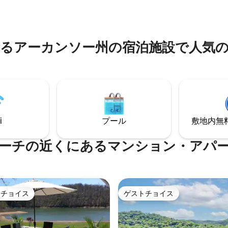
グハウスで釣り、水泳、シュノ
湖の環境に囲まれています。 2
グ、デッキでのんびり、自然を
ースイート、1つには暖炉があ
しょう。12名様以上の場合は、ホ
も湖の景色を眺めることができま
連絡ください。常に対応に努め
の場所を本当に特別なものにし
るアーカンソー州の宿泊施設で人気
在、小川周辺で最高のインター
は、泳いだり、カヌーをしたり
提供するSTARLINK Wi-Fiを
クスしたりするプライベートな
ただけます！
場です。
i
プール
敷地内無料駐
ーチの近くにあるマンション・アパ
トチョイス
ゲストチョイス
ゲストチョイスです。
ゲストチョイス