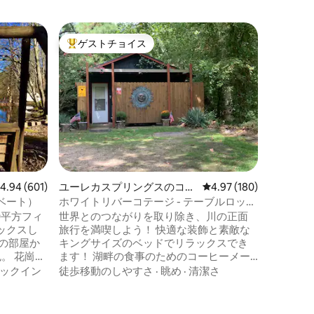
オニアの
ゲストチョイス
ゲスト
大好評のゲストチョイスです。
ゲスト
ローパー
地元の岩
朴なキャ
い。裏口
クのプー
の横には
徒歩移動
ーがあり
ます。ロ
谷にある
広大な敷
レビュー601件、5つ星中4.94つ星の平均評価
4.94 (601)
ユーレカスプリングスのコテ
レビュー180件、5つ星
4.97 (180)
クスして
ージ
大きなス
ベート）
ホワイトリバーコテージ - テーブルロック
グジー、
湖の川の目の前
0平方フィ
世界とのつながりを取り除き、川の正面
ア、シー
ックスし
旅行を満喫しよう！ 快適な装飾と素敵な
ります。**
の部屋か
キングサイズのベッドでリラックスでき
。 花崗岩
ます！ 湖畔の食事のためのコーヒーメー
堅木張り
カーとキッチンにある必需品！ ！ 水辺ま
ックイン
徒歩移動のしやすさ
·
眺め
·
清潔さ
を備えた
で歩いて泳いだり、釣りをしたり、ボー
ジ、ホス
トを楽しんだりしましょう。 コテージか
ベートな
ら12分のところにあるウレカ・スプリング