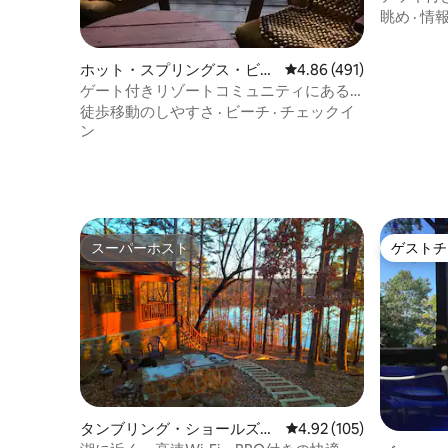
ントアパ
眺め
·
情
ホット・スプリングス・ビレ
レビュー491件、5つ星
4.86 (491)
ッジのマンション・アパート
ゲート付きリゾートコミュニティにある
湖畔の貸切アパート
徒歩移動のしやすさ
·
ビーチ
·
チェックイ
ン
スーパーホスト
ゲストチ
スーパーホスト
ゲストチ
タンブリング・ショールズの
レビュー105件、5つ星
4.92 (105)
一軒家