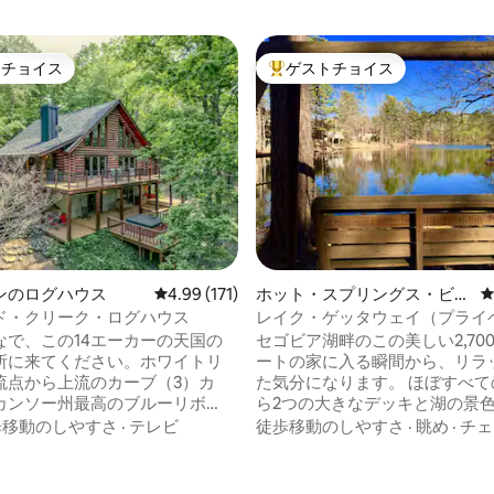
トチョイス
ゲストチョイス
ゲストチョイスです。
大好評のゲストチョイスです。
ンのログハウス
レビュー171件、5つ星中4.99つ星の平均評価
4.99 (171)
ホット・スプリングス・ビレ
ッジの一軒家
ド・クリーク・ログハウス
レイク・ゲッタウェイ（プライ
なで、この14エーカーの天国の
セゴビア湖畔のこの美しい2,70
所に来てください。ホワイトリ
ートの家に入る瞬間から、リラ
流点から上流のカーブ（3）カ
た気分になります。 ほぼすべて
カンソー州最高のブルーリボ
ら2つの大きなデッキと湖の景色
ールマウス・バスの小川、クル
のカウンタートップ、タイルと
歩移動のしやすさ
·
テレビ
徒歩移動のしやすさ
·
眺め
·
チェ
中4.95つ星の平均評価
クリーク沿いにあるランチェッ
の床、アンティークの照明器具
イトリバーAGFCアクセスから
改装されたこの宿泊先は、ツツ
イルの場所にあります！この人里
ト、ドッグウッドがあるプライ