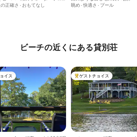
ート
報の正確さ
·
おもてなし
眺め
·
快適さ
·
プール
中4.86つ星の平均評価
ビーチの近くにある貸別荘
ョイス
ゲストチョイス
ョイス
大好評のゲストチョイスです。
中4.92つ星の平均評価