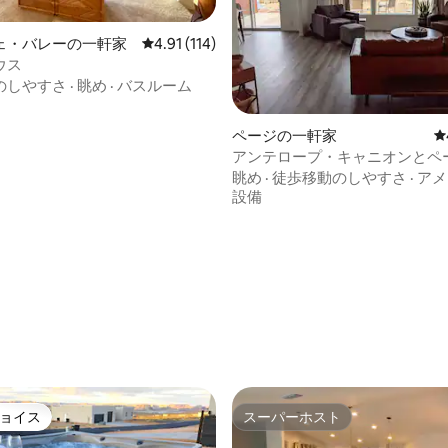
ェ・バレーの一軒家
レビュー114件、5つ星中4.91つ星の平均評価
4.91 (114)
ウス
のしやすさ
·
眺め
·
バスルーム
ページの一軒家
レ
アンテロープ・キャニオンとペ
くにあるパウエル湖の景色を楽
眺め
·
徒歩移動のしやすさ
·
アメ
泊先
設備
中4.93つ星の平均評価
ョイス
スーパーホスト
ョイス
スーパーホスト