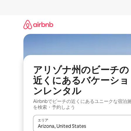
コ
ン
テ
ン
ツ
に
ス
キ
ッ
プ
アリゾナ州のビーチの
近くにあるバケーショ
ンレンタル
Airbnbでビーチの近くにあるユニークな宿泊
を検索・予約しよう
エリア
検索結果が表示されたら、上下の矢印キーを使っ