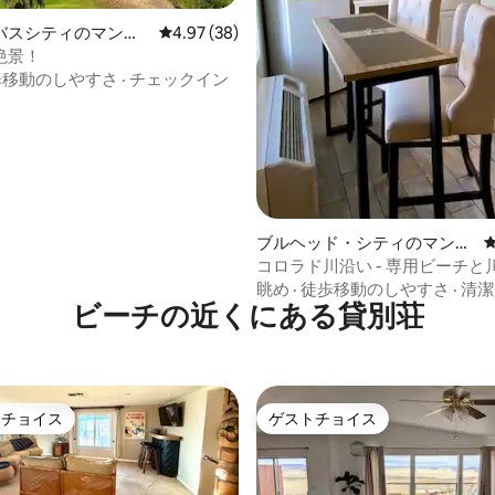
星中5つ星の平均評価
バスシティのマンシ
レビュー38件、5つ星中4.97つ星の平均評価
4.97 (38)
パート
絶景！
歩移動のしやすさ
·
チェックイン
ブルヘッド・シティのマンシ
ョン・アパート
コロラド川沿い - 専用ビーチと
セス
眺め
·
徒歩移動のしやすさ
·
清潔
ビーチの近くにある貸別荘
トチョイス
ゲストチョイス
ゲストチョイスです。
ゲストチョイス