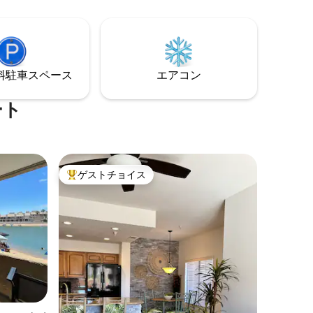
ここで休
マリーナ、アンテロープキャニオン、ホ
やアメニ
ースシューベンドまでわずか数分。湖で
数ブロッ
の冒険、ハイキング、星空の下でのんび
あります
り過ごす夜に最適な拠点です。
単です。
⁠車ス⁠ペ⁠ー⁠ス
エアコン
ません！
ート
ゲストチョイス
大好評のゲストチョイスです。