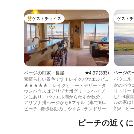
ゲストチョイス
ゲストチ
大好評のゲストチョイスです。
ゲストチ
ページの
ページの町家・長屋
レビュー333件、5つ星
4.97 (333)
パウエル
素晴らしい景色です！レイクパウエルビ
ー、絶景
ューハウス
次のパウ
★★★★★！レイクビュー・デザートタ
リトリー
ウンハウスはアリゾナ州グリーンヘイブ
しい4寝室
ンにあり、パウエル湖からわずか数分、
ルの家は
アリゾナ州ページから8マイル（車で10
砂漠の景
分）です。2.5バスルーム、2階建て、上階
眺め
·
ビ
ビーチ
·
徒歩移動のしやすさ
·
ランドリー
特徴です
バルコニー、2つの独立した寝室エリア
ーン・ロ
（2ベッドルーム+ソファスリーパー）で6
ビーチの近くに
ベンド、
名様が快適にお休みいただけます。 リビ
から数分
ングルームには、Dish TV、50インチスマ