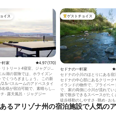
ョイス
ゲストチョイス
ョイス
大好評のゲストチョイスです。
一軒家
レビュー170件、5つ星中4.97つ星の平均評価
4.97 (170)
中4.97つ星の平均評価
・リトリート4寝室、ジャグジ
セドナの一軒家
レ
、ゲームルーム！
エル湖の冒険では、ホライズン
セドナの小川のほとりにある宿
トでくつろぎましょう。 この新
セドナの中心部にあるクリーク
/2.5バスルームのアドベスタイ
イランドの物件で、プライベー
15名様が宿泊可能で、素晴らしい
で、家の両側に小川が流れていま
色とモダンな南西部の仕上げが
ーチ
·
露天風呂・ジャグジー
族で散歩できるスペースがたく
。 ワーウィープ・マリーナ、ロ
り、専用ビーチとホットタブを
徒歩移動のしやすさ
·
眺め
·
おも
ック・ビーチ、ホースシュー・
あるアリゾナ州の宿泊施設で人気の
とができますが、セドナのすべ
アンテロープ・キャニオンなど
ラクションに近いです。 夜は開
です。 グランドキャニオン、ザ
ら川の音が聞こえ、野生動物が