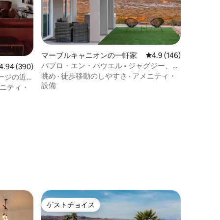
マーブルキャニオンの一軒家
レビュー146件、5つ
4.9 (146)
パブロ・エン・パウエル • ジャグジー、ゲ
ビュー390件、5つ星中4.94つ星の平均評価
4.94 (390)
ームルーム、湖の眺め
眺め
·
徒歩移動のしやすさ
·
アメニティ・
ージの近
設備
しめる宿
ニティ・
ゲストチョイス
ゲストチョイス