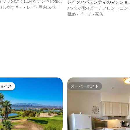
ショップの近くにあるテンペの都
レイクハバスシティのマンショ
2BR
のしやすさ
·
テレビ
·
屋内スペー
ン・アパート
ハバス湖のビーチフロントコン
ム
眺め
·
ビーチ
·
家族
ョイス
スーパーホスト
ョイス
スーパーホスト