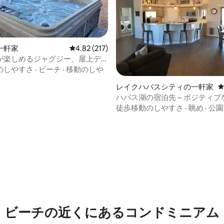
一軒家
レビュー217件、5つ星中4.82つ星の平均評価
4.82 (217)
が楽しめるジャグジー、屋上デ
ームルーム、洗濯乾燥機付き
のしやすさ
·
ビーチ
·
移動のしや
レイクハバスシティの一軒家
ハバス湖の宿泊先～ポジティブ
のみ
徒歩移動のしやすさ
·
眺め
·
公園
つ星中5つ星の平均評価
ビーチの近くにあるコンドミニアム