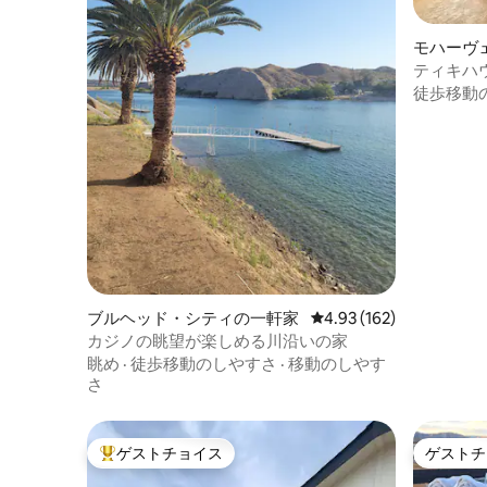
モハーヴ
ティキハ
徒歩移動
ブルヘッド・シティの一軒家
レビュー162件、5つ星
4.93 (162)
カジノの眺望が楽しめる川沿いの家
眺め
·
徒歩移動のしやすさ
·
移動のしやす
さ
ゲストチョイス
ゲストチ
大好評のゲストチョイスです。
ゲストチ