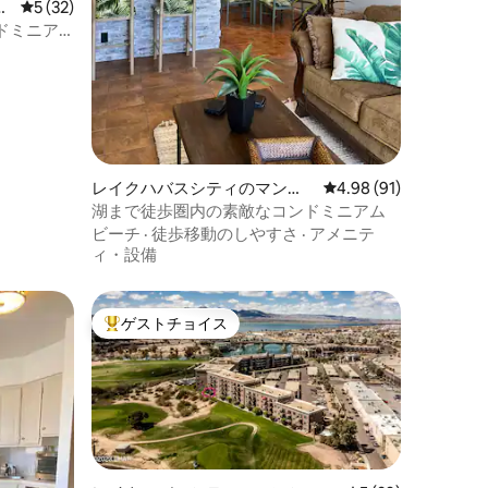
レビュー32件、5つ星中5つ星の平均評価
5 (32)
ドミニア
レイクハバスシティのマンシ
レビュー91件、5つ星
4.98 (91)
ョン・アパート
湖まで徒歩圏内の素敵なコンドミニアム
ビーチ
·
徒歩移動のしやすさ
·
アメニテ
ィ・設備
ゲストチョイス
大好評のゲストチョイスです。