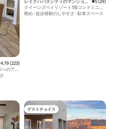
レイクハバスシティのマンショ
レビュー29件、5
5 (29)
ン・アパート
クイーンズベイリゾート1階コンドミニア
ム
眺め
·
徒歩移動のしやすさ
·
駐車スペース
レビュー223件、5つ星中4.79つ星の平均評価
4.79 (223)
川へのアク
さ
ゲストチョイス
ゲストチョイス