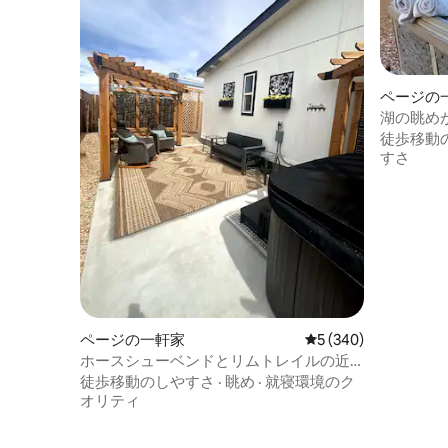
ページの
湖の眺め
ッキ、ゲ
徒歩移動
すさ
ページの一軒家
レビュー340件、5
5 (340)
ホースシューベンドとリムトレイルの近
くの素晴らしい景色
徒歩移動のしやすさ
·
眺め
·
就寝環境のク
オリティ