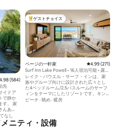
セドナの
ゲストチョイス
ゲス
大好評のゲストチョイスです。
大好評
ト
オーク・
ナ・サン
私たちは
に位置しています
ートは、
で簡単な
自然の美
徒歩移動
す。 すぐ先にある1,000フィートのレッド
ウト
ロックと
ページの一軒家
レビュー271件、5つ星
4.99 (271)
トレイル
Surf Inn Lake Powell • 16人宿泊可能 • 露天
度「中」
風呂と絶景
レイク・パウエル・サーフ・インは、家
ビュー584件、5つ星中4.98つ星の平均評価
4.98 (584)
ます。 
族やグループ向けに設計された広々とし
りの場所です。 免責事項
泊先
た4ベッドルーム/2.5バスルームのサーフ
かけて大
サイドア
ィンをテーマにしたリゾートです。キン
する可能性があ
トで静か
グスイート3室とフルオーバーフルの2段
ビーチ
·
眺め
·
暖房
は全輪駆
す。 家
ベッドを備えたバンクルームがあり、15人
さんあ
以上が宿泊できます。広大な砂漠の景
楽しむこ
てなし
色、プライベートホットタブ、ファイヤ
アメニティ・設備
てのアト
ーピット、パティオでの星空観察、卓
いた窓か
球、スマートテレビ、オープンモダンキ
たくさん
ッチンをお楽しみください。ワウィープ