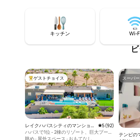
イオン、
ートHDTV、Wi-Fiがあります。 持ち込み
旅行に最
が簡単：すぐ外にある便利な専用2台分の
ティオ、
駐車場（遠くに駐車する必要はありませ
ド）、グ
ん！ ） 水着を持参して、アリゾナ州パウ
あり、夕
エル湖、ローンロックビーチ、ワーウィ
す。 ご
ープマリーナをお楽しみください。
キッチン
Wi-F
ビ
ゲストチョイス
スーパー
大好評のゲストチョイスです。
スーパー
レイクハバスシティのマンショ
レビュー92件、5
5 (92)
ン・アパート
ハバスで1位 - 2棟のリゾート、巨大プー
テンピの
ル/スパ！
眺め
·
屋外スペース
·
おもてなし