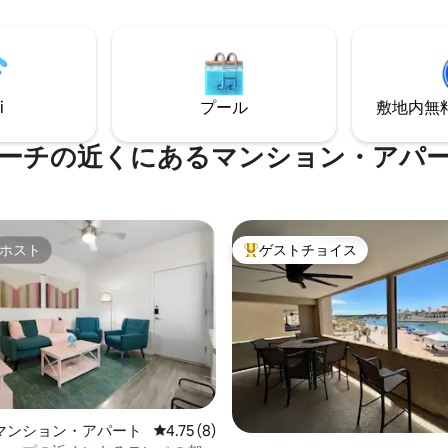
ブライスキャニオンへの日帰り
います。 オーソン・ウェルズが
適な拠点です。 ジャグジーとパ
暇を過ごしました。 レストラン
ゲームルーム（卓球とビリヤー
ティがあるリゾートからわずか
ルメキッチン、全室にテレビが
ク先です。 オーク・クリークに
日の景色をお楽しみいただけま
が、高速道路へのアクセスも簡
家族やグループに最適です。
i
プール
敷地内無料駐
この家はシェアしない手はあり
TPNT 21189130
ーチの近くにあるマンション・アパ
ホスト
ゲストチョイス
ホスト
大好評のゲストチョイスです。
つ星中5つ星の平均評価
マンション・アパート
レビュー8件、5つ星中4.75つ星の平均評価
4.75 (8)