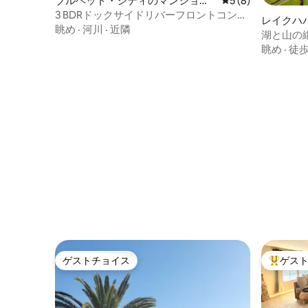
ブルヘッド・シティのマンショ
レビュー8件、5つ
5 (8)
ン・アパート
3 BDRドックサイドリバーフロントコンド
レイクハ
ミニアムプール-スパ-ドック
眺め
·
河川
·
近隣
ョン・ア
湖と山の
眺め
·
徒
ゲストチョイス
ゲス
ゲストチョイス
大好評の