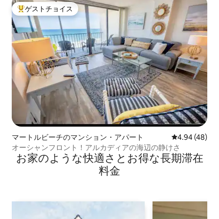
ゲストチョイス
大好評のゲストチョイスです。
マートルビーチのマンション・アパート
レビュー48件
4.94 (48)
オーシャンフロント！アルカディアの海辺の静けさ
お家のような快⁠適⁠さ⁠とお⁠得⁠な長⁠期⁠滞⁠在
料⁠金