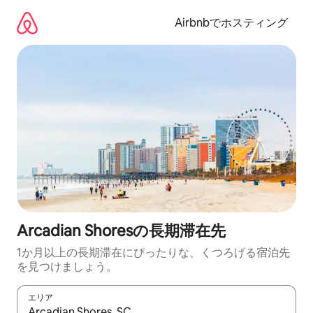
コ
ン
Airbnbでホスティング
テ
ン
ツ
に
ス
キ
ッ
プ
Arcadian Shoresの長期滞在先
1か月以上の長期滞在にぴったりな、くつろげる宿泊先
を見つけましょう。
エリア
検索結果が表示されたら、上下の矢印キーを使って移動するか、