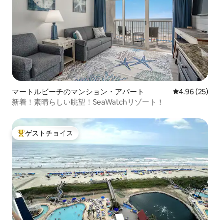
マートルビーチのマンション・アパート
レビュー25件
4.96 (25)
新着！素晴らしい眺望！SeaWatchリゾート！
ゲストチョイス
大好評のゲストチョイスです。