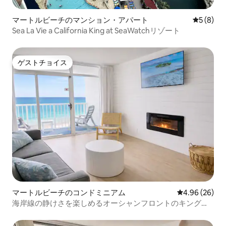
マートルビーチのマンション・アパート
レビュー
5 (8)
Sea La Vie a California King at SeaWatchリゾート
ゲストチョイス
ゲストチョイス
マートルビーチのコンドミニアム
レビュー26件
4.96 (26)
海岸線の静けさを楽しめるオーシャンフロントのキングス
イート（4人宿泊可能）