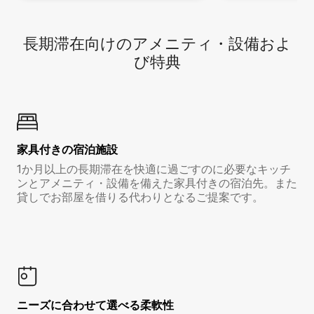
長期滞在向け⁠のア⁠メ⁠ニ⁠テ⁠ィ⁠・設⁠備⁠およ
び特⁠典
家具付き⁠の宿⁠泊⁠施⁠設
1か月以上の長期滞在を快適に過ごすのに必要なキッチ
ンとアメニティ・設備を備えた家具付きの宿泊先。また
貸しでお部屋を借りる代わりとなるご提案です。
ニーズに合わせて選べる柔軟性