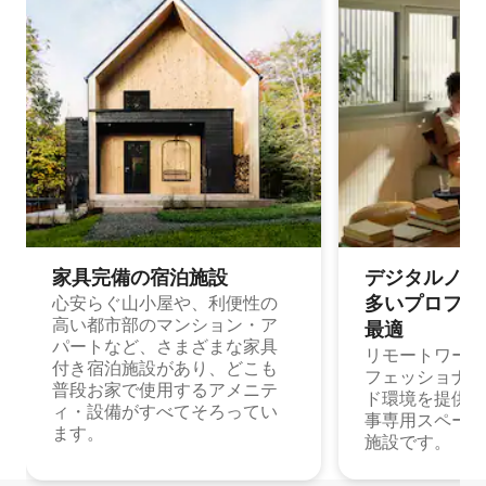
家具完備の宿⁠泊⁠施⁠設
デジタルノマド
多⁠いプ⁠ロ⁠フ⁠ェ⁠
心安らぐ山小屋や、利便性の
高い都市部のマンション・ア
最⁠適
パートなど、さまざまな家具
リモートワーク
付き宿泊施設があり、どこも
フェッショナル
普段お家で使用するアメニテ
ド環境を提供する
ィ・設備がすべてそろってい
事専用スペース
ます。
施設です。