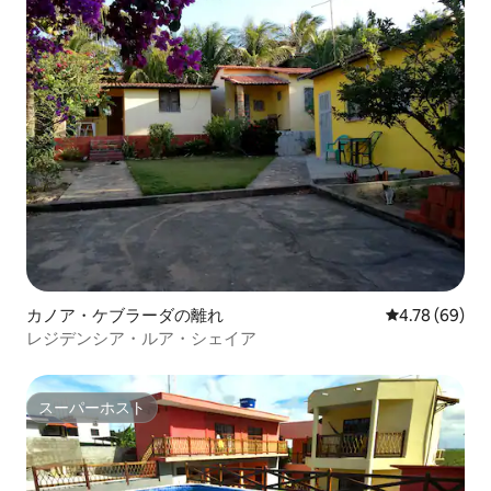
カノア・ケブラーダの離れ
レビュー69件
4.78 (69)
レジデンシア・ルア・シェイア
スーパーホスト
スーパーホスト