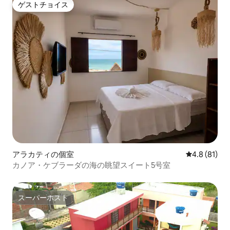
ゲストチョイス
ゲストチョイス
アラカティの個室
レビュー81
4.8 (81)
カノア・ケブラーダの海の眺望スイート5号室
スーパーホスト
スーパーホスト