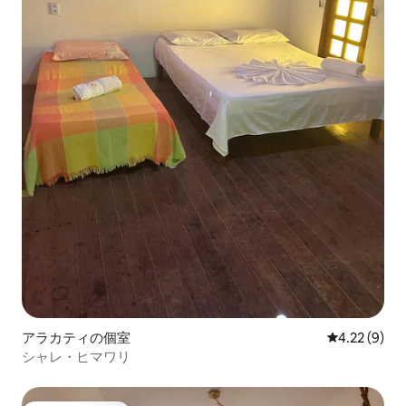
アラカティの個室
レビュー9件
4.22 (9)
シャレ・ヒマワリ