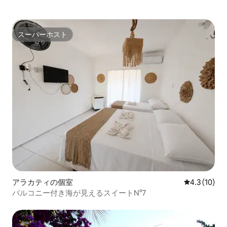
スーパーホスト
スーパーホスト
アラカティの個室
レビュー10
4.3 (10)
バルコニー付き海が見えるスイートN°7