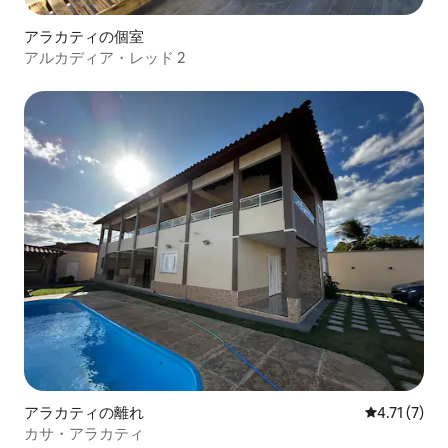
アラカティの個室
アルカディア・レッド 2
アラカティの離れ
レビュー7件
4.71 (7)
カサ・アラカティ