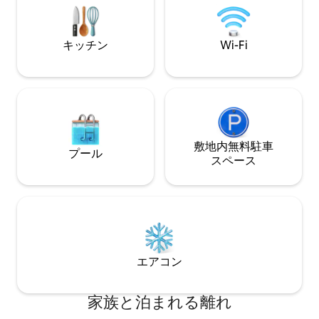
さい！」
キッチン
Wi-Fi
敷地内無料駐⁠車
プール
ス⁠ペ⁠ー⁠ス
エアコン
家族と泊まれる離れ