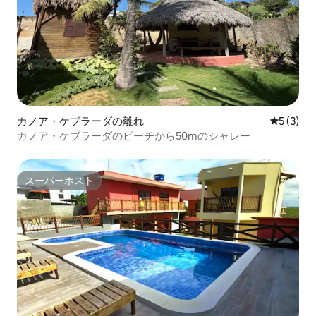
カノア・ケブラーダの離れ
レビュー
5 (3)
カノア・ケブラーダのビーチから50mのシャレー
スーパーホスト
スーパーホスト