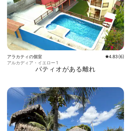
アラカティの個室
レビュー6件
4.83 (6)
アルカディア・イエロー 1
パティオがある離れ