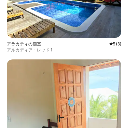
アラカティの個室
レビュー
5 (3)
アルカディア・レッド 1