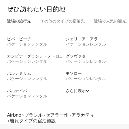
ぜひ訪⁠れ⁠た⁠い目⁠的⁠地
近場の旅行先
その他のタ⁠イ⁠プ⁠の宿⁠泊⁠先
近場で人気の観光
ピパ・ビーチ
ジェリコアコアラ
バケーションレンタル
バケーションレンタル
カンピナ・グランデ・メトロポリタンリージョン
グラヴァタ
バケーションレンタル
バケーションレンタル
パルナミリム
モソロー
バケーションレンタル
バケーションレンタル
パルナイバ
さらに表示
バケーションレンタル
Airbnb
ブラシル
セアラー州
アラカティ
離れタイプの宿泊施設