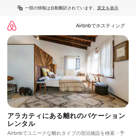
コ
一部の情報は自動翻訳されています。
原文を表示
ン
テ
ン
Airbnbでホスティング
ツ
に
ス
キ
ッ
プ
アラカティにある離れのバケーション
レンタル
Airbnbでユニークな離れタイプの宿泊施設を検索・予