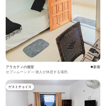
アラカティの個室
新しい宿
新着
セブンムーンズ ― 旅人が休息する場所。
ゲストチョイス
ゲストチョイス