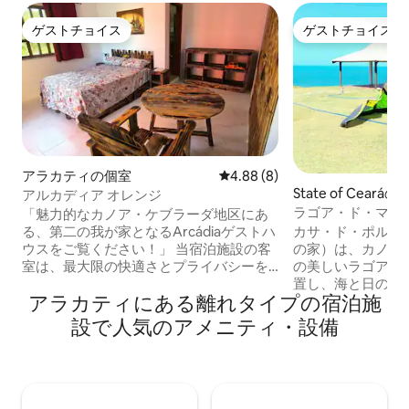
ゲストチョイス
ゲストチョイス
ゲストチョイス
ゲストチョイス
アラカティの個室
レビュー8件、5つ星中4.88
4.88 (8)
State of Ceará
アルカディア オレンジ
ラゴア・ド・マトの
「魅力的なカノア・ケブラーダ地区にあ
の眺め
る、第二の我が家となるArcádiaゲストハ
カサ・ド・ポルト
ウスをご覧ください！」 当宿泊施設の客
の家）は、カノア・
室は、最大限の快適さとプライバシーを
の美しいラゴア・
提供できるように入念に設計されてお
置し、海と日の出
アラカティにある離れタイプの宿泊施
り、それぞれに専用のバスルームとエア
めることができま
コンが備えられています。これにより、
で、静けさ、自然
設で人気のアメニティ・設備
穏やかな眠りとリラックスした一日をお
める人にとって完
約束します。Arcádiaは、カノア・ケブラ
かな雰囲気の家は
ーダの息をのむような風景と活気に満ち
園のような風景の
た文化を探索するのに理想的な拠点で
休息とリラクゼー
す。忘れられないひと時をお過ごしくだ
ます。 ご興