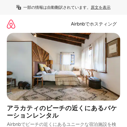
コ
一部の情報は自動翻訳されています。
原文を表示
ン
テ
ン
Airbnbでホスティング
ツ
に
ス
キ
ッ
プ
アラカティのビーチの近くにあるバケ
ーションレンタル
Airbnbでビーチの近くにあるユニークな宿泊施設を検