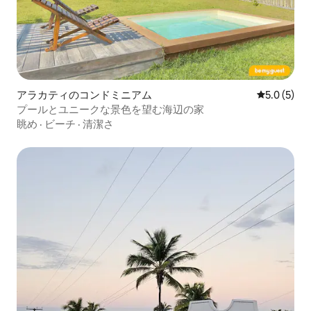
アラカティのコンドミニアム
レビュー5
5.0 (5)
プールとユニークな景色を望む海辺の家
眺め
·
ビーチ
·
清潔さ