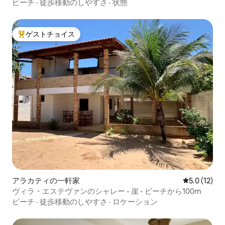
ビーチ
·
徒歩移動のしやすさ
·
状態
ゲストチョイス
大好評のゲストチョイスです。
アラカティの一軒家
レビュー12
5.0 (12)
ヴィラ・エステヴァンのシャレー - 崖 - ビーチから100m
ビーチ
·
徒歩移動のしやすさ
·
ロケーション