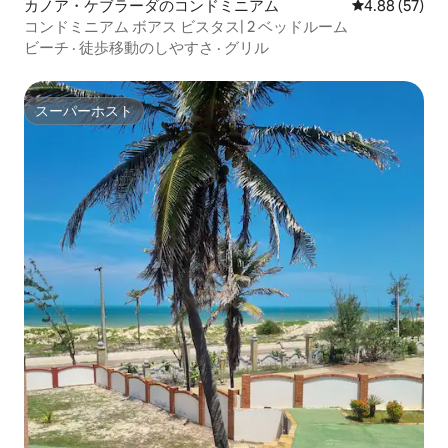
カノア・ケブラーダのコンドミニアム
レビュー57件
4.88 (57)
コンドミニアム ボアス ビスタス| 2 ベッドルーム
ビーチ
·
徒歩移動のしやすさ
·
グリル
スーパーホスト
スーパーホスト