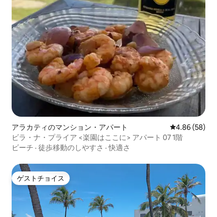
アラカティのマンション・アパート
レビュー58件
4.86 (58)
ビラ・ナ・プライア <楽園はここに> アパート 07 1階
ビーチ
·
徒歩移動のしやすさ
·
快適さ
ゲストチョイス
ゲストチョイス