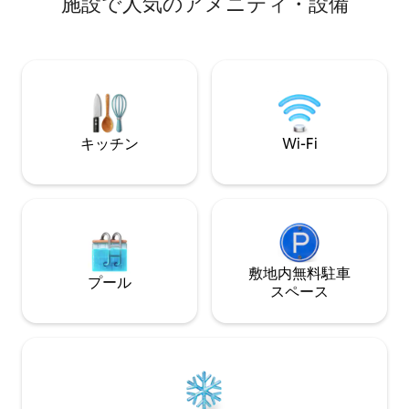
施設で人気のアメニティ・設備
ファベッド、Sky、Netflix、100Mb Wi-Fi
から800mの場所
を備えた42インチテレビがある、広々と
ニアムは、最高のテン
した風通しの良いリビングルーム。調理
Coco、Chega M
器具、鍋、ブレンダー、冷蔵庫、オーブ
くにあり、バギー
ン、コンロ、電子レンジ、バーベキュー
ド、カイトサーフ
グリルを備えた広いキッチン。
ています。 カノ
存分にお楽しみく
キッチン
Wi-Fi
敷地内無料駐⁠車
プール
ス⁠ペ⁠ー⁠ス