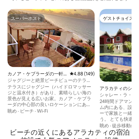
スーパーホスト
ゲストチョイス
スーパーホスト
ゲストチョイス
カノア・ケブラーダの一軒
レビュー149件、5つ星中4.88
4.88 (149)
家
ジャグジーと絶景ビーチビューのテラ
ス！
テラスにジャグジー（ハイドロマッサー
アラカティのシャ
ジと温水付き）があり、素晴らしい海の
シャレー・ラ・フ
景色が見える広いお家。カノア・ケブラ
ールビュー、ビーチ
24時間ドアマン
ーダの中心部の良いロケーションにあ
ム内にある、設備
り、ビーチへの下り道の近くです。3組の
眺め
·
ビーチ
·
Wi-Fi
ーで家族と一緒に
カップルに最適で、3室の寝室のうち1室
う。 とても快適な
はスイートで、すべてエアコンとダブル
ある共用エリアを
眺め
·
徒歩移動の
ベッドが備わっています。お湯のあるバ
ビーチの近くにあるアラカティの宿泊
ーチから徒歩300
スルームが3室あります。ガラスドア、ソ
（ブロードウェイ