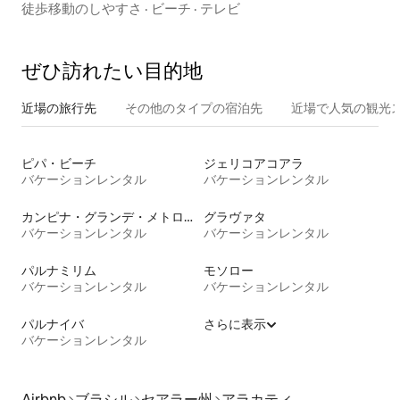
徒歩移動のしやすさ
·
ビーチ
·
テレビ
ぜひ訪⁠れ⁠た⁠い目⁠的⁠地
近場の旅行先
その他のタ⁠イ⁠プ⁠の宿⁠泊⁠先
近場で人気の観光
ピパ・ビーチ
ジェリコアコアラ
バケーションレンタル
バケーションレンタル
カンピナ・グランデ・メトロポリタンリージョン
グラヴァタ
バケーションレンタル
バケーションレンタル
パルナミリム
モソロー
バケーションレンタル
バケーションレンタル
パルナイバ
さらに表示
バケーションレンタル
Airbnb
ブラシル
セアラー州
アラカティ