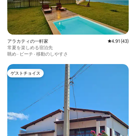
アラカティの一軒家
レビュー43件
4.91 (43)
常夏を楽しめる宿泊先
眺め
·
ビーチ
·
移動のしやすさ
ゲストチョイス
ゲストチョイス