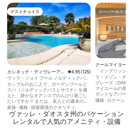
ゲストチョイス
スーパーホスト
ゲストチョイス
スーパーホスト
クールマイヨール
ン・アパート
「イングリッシュレ
カシネッテ・ディヴレーアの
レビュー125件、5つ星中4.95
4.95 (125)
ン・ド・クールマ 
ラ・メゾン・デ・ク
一軒家
ヴィラ・ジョイ プール ノルディックバス
グレーズ（DAMES 
サウナ 専用
カップルのお二人で、ガーデンプールと
マイユールの美し
スパ（ノルディックバスとサウナ）を備
ガントなアパート
えた、静かなオアシスでのんびり過ごし
レーズ」は、市内
価格
·
ロケーショ
たいですか？ または、友人との週末のひ
徒歩15分の場所にありま
とときですか？ 誕生日のお祝いに？ それ
家族
·
価格
·
就寝環境のクオリティ
には、カップル用
とも記念日のためですか？ または、週末
ヴァッレ・ダオスタ州のバケーション
ウナ、クロモセラ
のプレゼントとして？ それとも旅行です
レンタルで人気のアメニティ・設備
ルシャワーが備わ
か？ VILLA GIO'は、まさにあなたのため
ンルでは唯一のア
の場所です！ 春夏はジャグジー付きプー