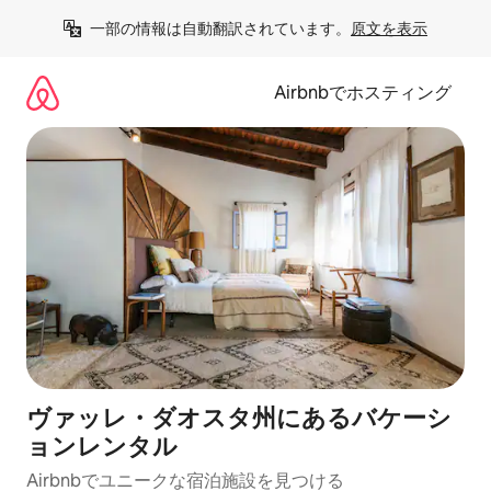
コ
一部の情報は自動翻訳されています。
原文を表示
ン
テ
ン
Airbnbでホスティング
ツ
に
ス
キ
ッ
プ
ヴァッレ・ダオスタ州にあるバケーシ
ョンレンタル
Airbnbでユニークな宿泊施設を見つける