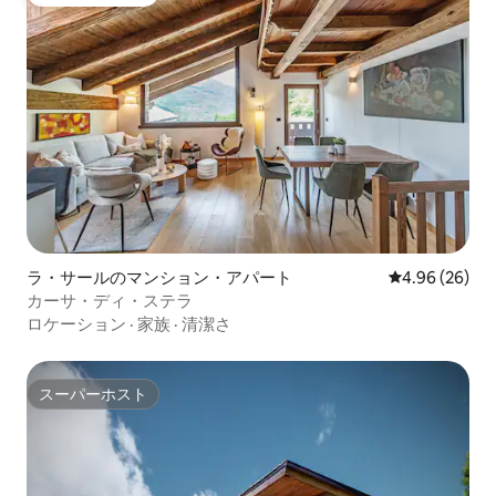
ゲストチョイス
ラ・サールのマンション・アパート
レビュー26件
4.96 (26)
カーサ・ディ・ステラ
ロケーション
·
家族
·
清潔さ
スーパーホスト
スーパーホスト