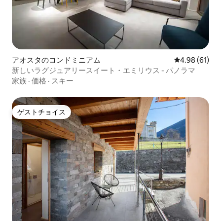
アオスタのコンドミニアム
レビュー61件
4.98 (61)
新しいラグジュアリースイート・エミリウス - パノラマ
家族
·
価格
·
スキー
ゲストチョイス
ゲストチョイス