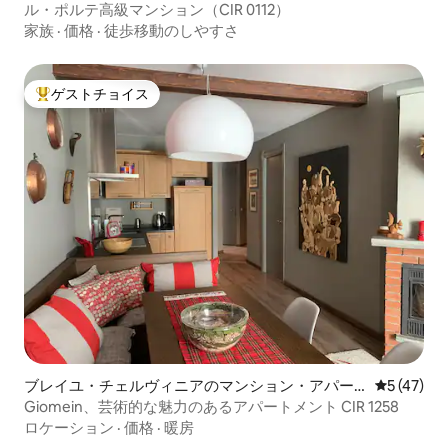
ル・ポルテ高級マンション（CIR 0112）
家族
·
価格
·
徒歩移動のしやすさ
ゲストチョイス
大好評のゲストチョイスです。
ブレイユ・チェルヴィニアのマンション・アパー
レビュー4
5 (47)
ト
Giomein、芸術的な魅力のあるアパートメント CIR 1258
ロケーション
·
価格
·
暖房