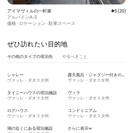
アイマヴィルの一軒家
レビュー2
5 (20)
アルパインA-S
価格
·
ロケーション
·
駐車スペース
ぜひ訪⁠れ⁠た⁠い目⁠的⁠地
その他のタ⁠イ⁠プ⁠の宿⁠泊⁠先
やるべきこと
シャレー
露天風呂・ジャグジー付きの宿泊施設
ヴァッレ・ダオスタ州
ヴァッレ・ダオスタ州
タイニーハウスの宿泊施設
ヴィラ
ヴァッレ・ダオスタ州
ヴァッレ・ダオスタ州
ログハウス
コンドミニアム
ヴァッレ・ダオスタ州
ヴァッレ・ダオスタ州
湖の近くにある宿泊施設
さらに表示