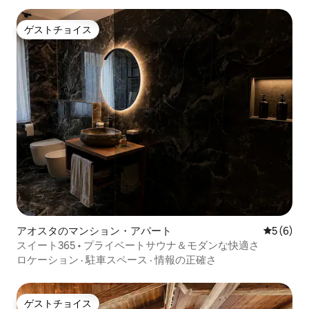
ゲストチョイス
ゲストチョイス
アオスタのマンション・アパート
レビュー
5 (6)
スイート365 • プライベートサウナ＆モダンな快適さ
ロケーション
·
駐車スペース
·
情報の正確さ
ゲストチョイス