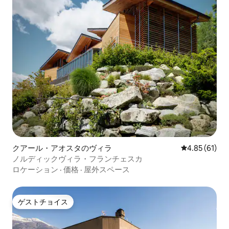
クアール・アオスタのヴィラ
レビュー61件
4.85 (61)
ノルディックヴィラ・フランチェスカ
ロケーション
·
価格
·
屋外スペース
ゲストチョイス
ゲストチョイス