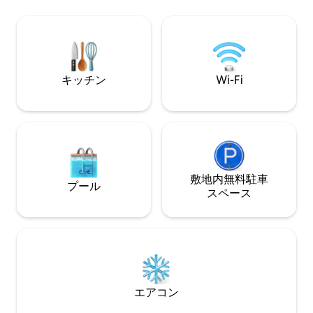
なイベントを祝う
ルと設備の整った屋外キッチンをご利用
エレガントなオア
いただけます！ 雨の日、寒い日…当館の
ない感動をお楽し
スパとジムでリラックス、泡、暖かさ、
そして癒しのひと時をお過ごしくださ
い。 完全に独立した一軒家で、緑に囲ま
れ、ゲスト専用です。
キッチン
Wi-Fi
敷地内無料駐⁠車
プール
ス⁠ペ⁠ー⁠ス
エアコン