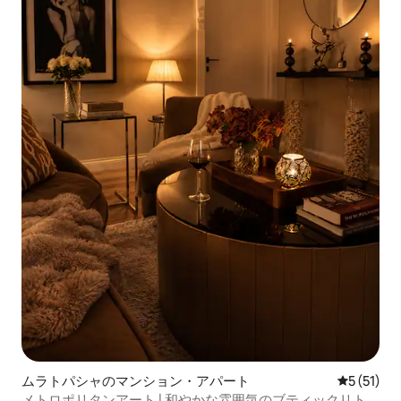
ムラトパシャのマンション・アパート
レビュー5
5 (51)
メトロポリタンアート | 和やかな雰囲気のブティックリトリ