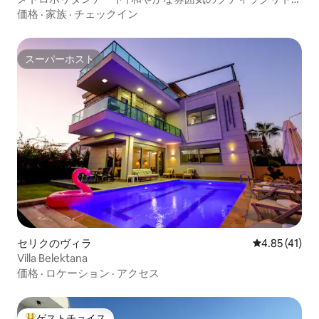
ート
価格
·
家族
·
チェックイン
スーパーホスト
スーパーホスト
セリクのヴィラ
レビュー41件
4.85 (41)
Villa Belektana
価格
·
ロケーション
·
アクセス
ゲストチョイス