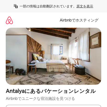
コ
一部の情報は自動翻訳されています。
原文を表示
ン
テ
ン
Airbnbでホスティング
ツ
に
ス
キ
ッ
プ
Antalyaにあるバケーションレンタル
Airbnbでユニークな宿泊施設を見つける