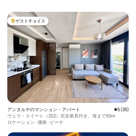
ゲストチョイス
大好評のゲストチョイスです。
アンタルヤのマンション・アパート
レビュー3
5 (35)
ヴェラ・スイート（202）完全家具付き、海まで50m
ロケーション
·
価格
·
ビーチ