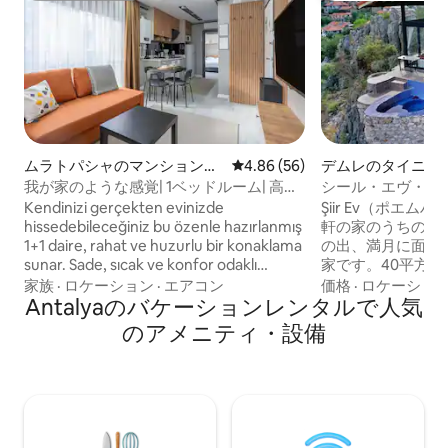
ムラトパシャのマンション・
レビュー56件、5つ星中4.86
4.86 (56)
デムレのタイニー
アパート
我が家のような感覚| 1ベッドルーム| 高速
シール・エヴ・ネ
Wi-Fi N1
パノラマビューを
Kendinizi gerçekten evinizde
Şiir Ev（ポエ
hissedebileceğiniz bu özenle hazırlanmış
軒の家のうちの1軒
1+1 daire, rahat ve huzurlu bir konaklama
の出、満月に面し
sunar. Sade, sıcak ve konfor odaklı
家です。40平方
tasarımıyla kısa ya da uzun süreli
備の整ったキッチ
家族
·
ロケーション
·
エアコン
価格
·
ロケーショ
konaklamalar için uygundur. Daire;
Antalyaのバケーションレンタルで人気
トルの中二階には
çiftler, küçük aileler ya da ev konforunda
えます。 南と西
のアメニティ・設備
konaklamayı tercih eden misafirler için
で届いています。
ideal bir yaşam alanı sağlar.
自然が残っていま
（トレッキングコ
過しています。 
湾で泳ぐためのト
す。 デムレは16 