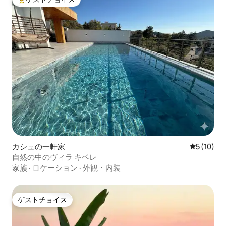
大好評のゲストチョイスです。
カシュの一軒家
レビュー1
5 (10)
自然の中のヴィラ キベレ
家族
·
ロケーション
·
外観・内装
ゲストチョイス
ゲストチョイス