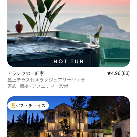
アランヤの一軒家
レビュー83件
4.96 (83)
屋上テラス付きラグジュアリーヴィラ
家族
·
価格
·
アメニティ・設備
ゲストチョイス
大好評のゲストチョイスです。