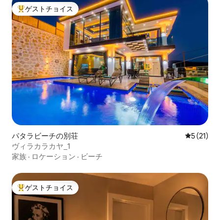
ゲストチョイス
大好評のゲストチョイスです。
パタラビーチの別荘
レビュー2
5 (21)
ヴィラカラカヤ_1
家族
·
ロケーション
·
ビーチ
ゲストチョイス
大好評のゲストチョイスです。