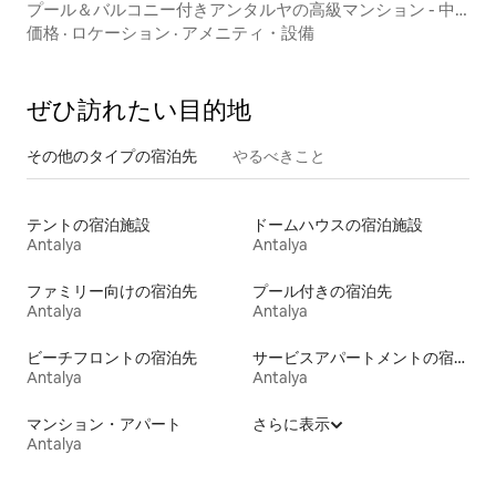
プール＆バルコニー付きアンタルヤの高級マンション - 中
心部
価格
·
ロケーション
·
アメニティ・設備
ぜひ訪⁠れ⁠た⁠い目⁠的⁠地
その他のタ⁠イ⁠プ⁠の宿⁠泊⁠先
やるべきこと
テントの宿泊施設
ドームハウスの宿泊施設
Antalya
Antalya
ファミリー向けの宿泊先
プール付きの宿泊先
Antalya
Antalya
ビーチフロントの宿泊先
サービスアパートメントの宿泊施設
Antalya
Antalya
マンション・アパート
さらに表示
Antalya