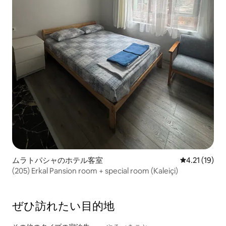
ムラトパシャのホテル客室
レビュー19件
4.21 (19)
(205) Erkal Pansion room + special room (Kaleiçi)
ぜひ訪⁠れ⁠た⁠い目⁠的⁠地