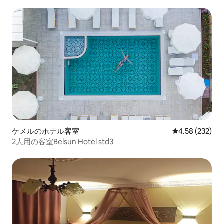
ケメルのホテル客室
レビュー232件
4.58 (232)
2人用の客室Belsun Hotel std3