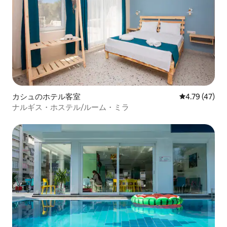
カシュのホテル客室
レビュー47件
4.79 (47)
ナルギス・ホステル/ルーム・ミラ