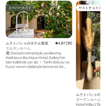
スーパーホスト
ゲストチョイス
スーパーホスト
ゲストチョイス
ムラトパシャのホテル客室
レビュー39件、5つ星中4.87
4.87 (39)
スルタンルーム
🏛️ Osmanlı mimarisiyle yenilenmiş
Hadrianus Boutique Hotel, Kaleiçi’nin
tam kalbinde yer alır. ✨ Tarihi dokusu ve
huzur veren odalarıyla benzersiz bir
konaklama sunar. 🍊 Portakal ve limon
ağaçlarıyla çevrili bahçemizde
dinlenebilir, sabah kahvenizi keyifle
yudumlayabilirsiniz. 🌊 Mermerli Plajı ve
🎉 Barlar Sokağı’na sadece 1 dakika
yürüme mesafesindedir.
ムラトパシャのホ
ガーデンルーム（
Hotel Mille