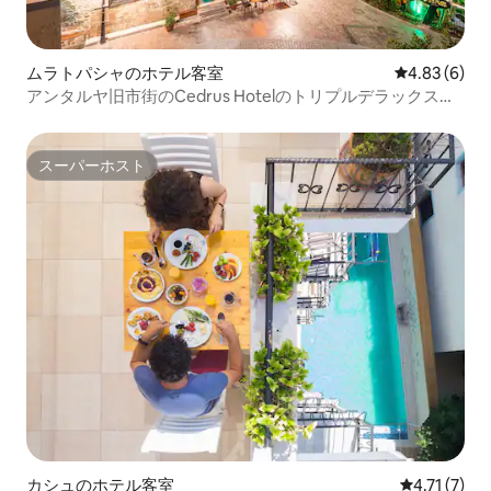
ムラトパシャのホテル客室
レビュー6件
4.83 (6)
アンタルヤ旧市街のCedrus Hotelのトリプルデラックスル
ーム
スーパーホスト
スーパーホスト
カシュのホテル客室
レビュー7件
4.71 (7)