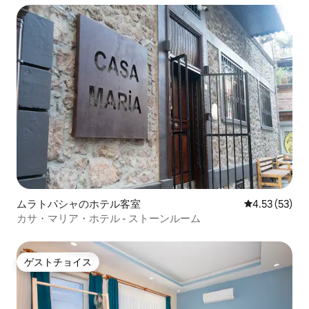
ムラトパシャのホテル客室
レビュー53件
4.53 (53)
カサ・マリア・ホテル - ストーンルーム
ゲストチョイス
ゲストチョイス