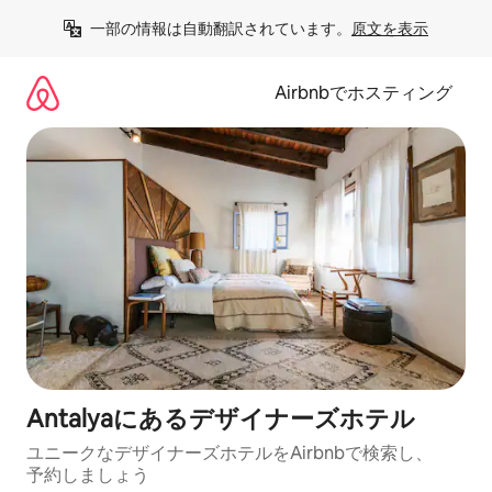
コ
一部の情報は自動翻訳されています。
原文を表示
ン
テ
ン
Airbnbでホスティング
ツ
に
ス
キ
ッ
プ
Antalyaにあるデ⁠ザ⁠イ⁠ナ⁠ー⁠ズホ⁠テ⁠ル
ユニークなデ⁠ザ⁠イ⁠ナ⁠ー⁠ズホ⁠テ⁠ル⁠をAirbnb⁠で検⁠索⁠し⁠、
予⁠約し⁠ま⁠し⁠ょ⁠う