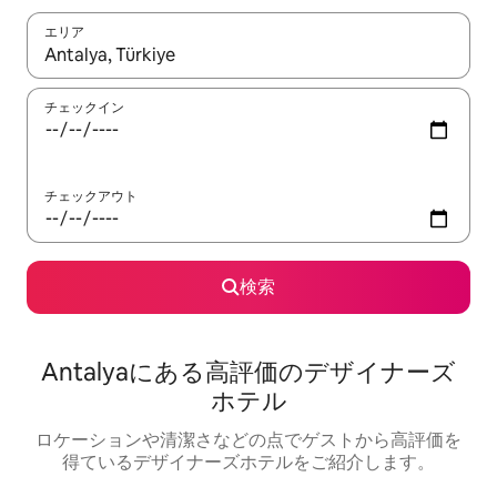
エリア
検索結果が表示されたら、上下の矢印キーを使って移動するか、
チェックイン
チェックアウト
検索
Antalyaにある高⁠評⁠価⁠のデ⁠ザ⁠イ⁠ナ⁠ー⁠ズ
ホ⁠テ⁠ル
ロケーションや清⁠潔⁠さ⁠な⁠ど⁠の点⁠でゲ⁠ス⁠ト⁠か⁠ら高⁠評⁠価⁠を
得⁠て⁠い⁠るデ⁠ザ⁠イ⁠ナ⁠ー⁠ズホ⁠テ⁠ル⁠をご⁠紹⁠介し⁠ま⁠す⁠。