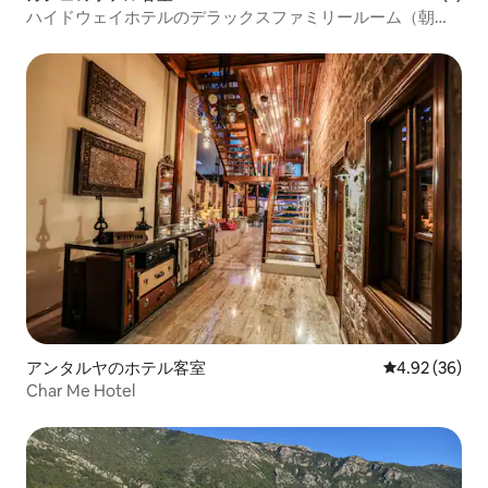
ハイドウェイホテルのデラックスファミリールーム（朝食
付き）
アンタルヤのホテル客室
レビュー36件
4.92 (36)
Char Me Hotel