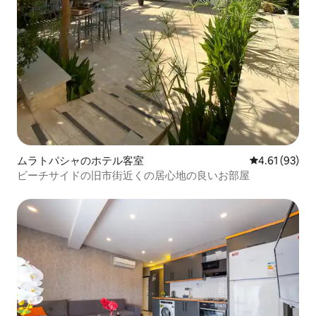
ムラトパシャのホテル客室
レビュー93件
4.61 (93)
ビーチサイドの旧市街近くの居心地の良いお部屋