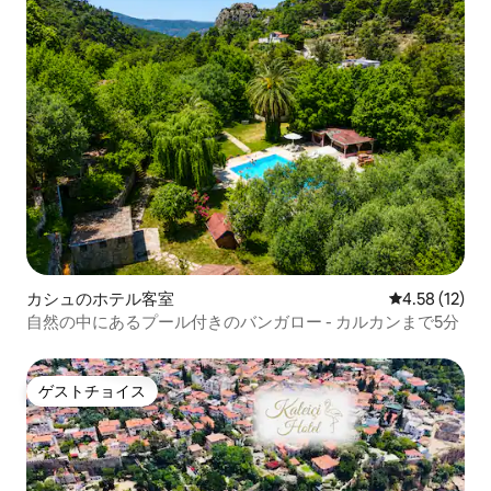
カシュのホテル客室
レビュー12件
4.58 (12)
自然の中にあるプール付きのバンガロー - カルカンまで5分
ゲストチョイス
ゲストチョイス