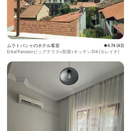
ムラトパシャのホテル客室
レビュー43件
4.74 (43)
Erkal Pansionビッグテラス+部屋+キッチン314 (カレイチ)