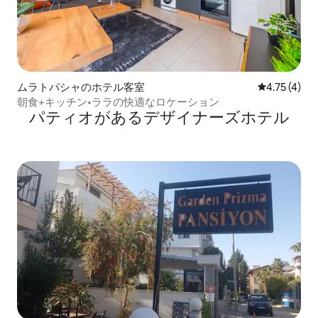
ムラトパシャのホテル客室
レビュー4件
4.75 (4)
朝食+キッチン•ララの快適なロケーション
パティオがあるデ⁠ザ⁠イ⁠ナ⁠ー⁠ズホ⁠テ⁠ル