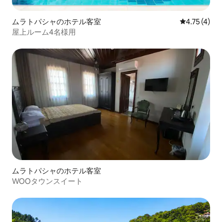
ムラトパシャのホテル客室
レビュー4件
4.75 (4)
屋上ルーム4名様用
ムラトパシャのホテル客室
WOOタウンスイート