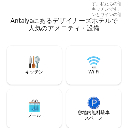
す。私たちの部屋は
キッチンです。部
ンとワインの部屋
Antalyaにあるデ⁠ザ⁠イ⁠ナ⁠ー⁠ズホ⁠テ⁠ル⁠で
した。2000年前
後ろにあります。 
人⁠気⁠のア⁠メ⁠ニ⁠テ⁠ィ⁠・設⁠備
レックススイート
ングエリアがあり
めと窓からの窓があ
Fi、冷蔵庫、金庫
ています。 トイ
屋の中に滞在する
キッチン
Wi-Fi
敷地内無料駐⁠車
プール
ス⁠ペ⁠ー⁠ス