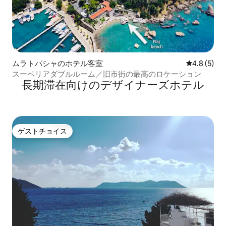
ムラトパシャのホテル客室
レビュー5
4.8 (5)
スーペリアダブルルーム／旧市街の最高のロケーション
長期滞在向⁠け⁠のデ⁠ザ⁠イ⁠ナ⁠ー⁠ズホ⁠テ⁠ル
ゲストチョイス
ゲストチョイス