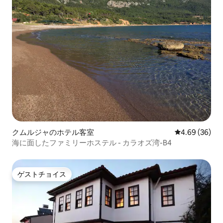
クムルジャのホテル客室
レビュー36件
4.69 (36)
海に面したファミリーホステル - カラオズ湾-B4
ゲストチョイス
ゲストチョイス