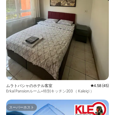
ムラトパシャのホテル客室
レビュー45件
4.58 (45)
Erkal Pansionルーム+特別キッチン203 （ Kaleiçi ）
スーパーホスト
スーパーホスト