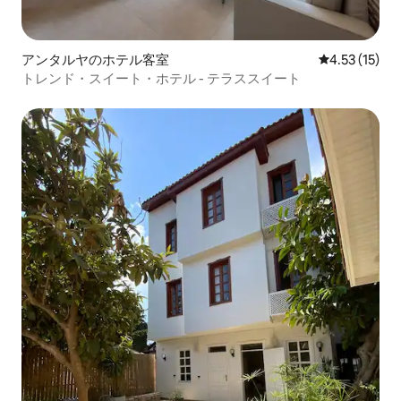
アンタルヤのホテル客室
レビュー15件
4.53 (15)
トレンド・スイート・ホテル - テラススイート