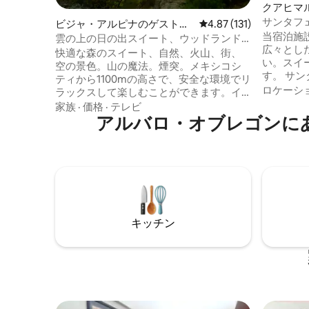
クアヒマ
ト
サンタフ
ビジャ・アルピナのゲストス
レビュー131件、5つ星
4.87 (131)
当宿泊施
イート
雲の上の日の出スイート、ウッドランド
広々とし
チムニーWi-Fi
快適な森のスイート、自然、火山、街、
い。スイ
空の景色。山の魔法。煙突。メキシコシ
す。 サ
ティから1100mの高さで、安全な環境でリ
ネスとシ
ロケーシ
ラックスして楽しむことができます。イ
でわずか10分です
ンテルロマスとトルカから40分です。恋
家族
·
価格
·
テレビ
心地が良
人、ご家族やご友人との休暇に最適で
アルバロ・オブレゴンに
スが可能
す。インスピレーションを得たり、ハイ
っていま
キングしたり、宿題をしたり、競技のた
ン、バス
めに高地に順応したりしましょう。日当
ブルベッ
たりの良い丘の中腹。新しい高速道路の
ィブチェ
近くの監視付きのカントリーハウスエリ
をご用意
ア。リビング、暖炉、ダイニング、キッ
いました
チン、寝室2部屋、バスルーム2部屋、お
キッチン
湯、グリル、スクリーン、Wi-Fi。