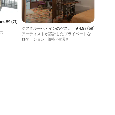
レビュー71件、5つ星中4.89つ星の平均評価
4.89 (71)
グアダルーペ・インのゲスト
レビュー69件、5つ星
4.97 (69)
ス
スイート
アーティストが設計したプライベートな
デザイナーズマンション
ロケーション
·
価格
·
清潔さ