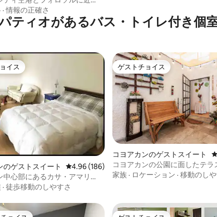
に完全なキャビン
格
·
情報の正確さ
パティオがあるバス・トイレ付き個
ョイス
ゲストチョイス
ョイス
ゲストチョイス
中4.9つ星の平均評価
コヨアカンのゲストスイート
コヨアカンの公園に面したテラ
ンのゲストスイート
レビュー186件、5つ星中4.96つ星の平均評価
4.96 (186)
フト
家族
·
ロケーション
·
移動のしや
ン中心部にあるカサ・アマリ
族
·
徒歩移動のしやすさ