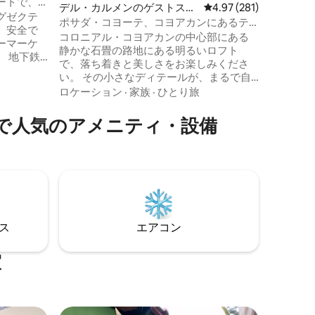
ートで、
デル・カルメンのゲストスイ
レビュー281件、5つ星
4.97 (281)
スケ・デ
グゼクテ
ート
ポサダ・コヨーテ、コヨアカンにあるテ
リアに近
、安全で
ラス付きの日当たりの良いロフト
コロニアル・コヨアカンの中心部にある
に位置し
ーマーケ
静かな石畳の路地にある明るいロフト
駅やタク
 地下鉄
で、落ち着きと美しさをお楽しみくださ
口と駐車場
い。 その小さなディテールが、まるで自
レスインタ
宅にいるような気分にさせてくれます。
ロケーション
·
家族
·
ひとり旅
ara
街での忙しい1日の後、モーニングコーヒ
ーを飲んだり、テラスでリラックスした
で人気のアメニティ・設備
に快適でプ
りしてください。 このロフトは静かな通
くにはス
りにあるメインハウスの上にあります
くさんの
が、コヨアカンの中心部にある素敵なレ
ストランやバー、地下鉄/メトロバスの駅
から徒歩圏内です。 近隣にはフリーダ・
カーロ博物館があります。
⁠ス
エアコン
室