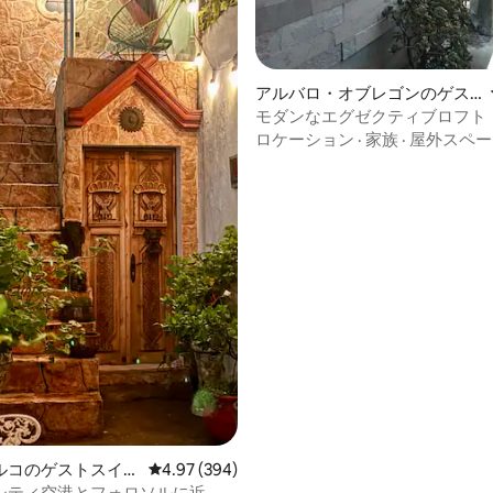
アルバロ・オブレゴンのゲス
トスイート
モダンなエグゼクティブロフト
ロケーション
·
家族
·
屋外スペー
ルコのゲストスイー
レビュー394件、5つ星中4.97つ星の平均評価
4.97 (394)
シティ空港とフォロソルに近