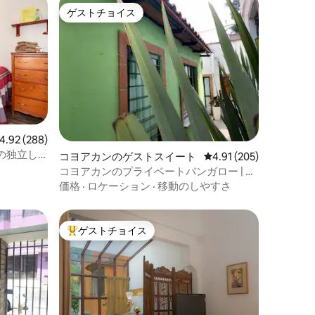
ゲストチョイス
ゲストチョイス
ビュー288件、5つ星中4.92つ星の平均評価
4.92 (288)
の独立し
コヨアカンのゲストスイート
レビュー205件、5つ星
4.91 (205)
コヨアカンのプライベートバンガロー | 歴
史的な魅力。
価格
·
ロケーション
·
移動のしやすさ
ゲストチョイス
大好評のゲストチョイスです。