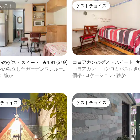
ホスト
ゲストチョイス
ホスト
ゲストチョイス
コヨアカンのゲストスイート
レ
ンのゲストスイート
レビュー349件、5つ星中4.91つ星の平均評価
4.91 (349)
コヨアカン、コンロとバス付き
ンの独立したガーデンワンルー
中4.83つ星の平均評価
た部屋
価格
·
ロケーション
·
静か
族
·
静か
トチョイス
ゲストチョイス
ゲストチョイスです。
ゲストチョイス
中4.93つ星の平均評価