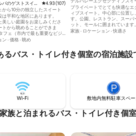
スイート
デルバレーエグゼクティブスイ
ルパのゲストスイー
レビュー107件、5つ星中4.93つ星の平均評価
4.93 (107)
カップルに最適です
プライベートでとても快適なエ
ェから10分の独立したスイート
中4.87つ星の平均評価
ィブスイート。中心部に位置し
設は平和な地区にあります。
す。公園、レストラン、スーパ
た美しい庭園をお楽しみくださ
ット、モールに囲まれています。
ートから眺めることができま
から3ブロック。独立した入り
家族
·
ロケーション
·
快適さ
ンタフェ（市内で最も重要なビジ
があります。Netflixとワイヤ
ョッピングエリアの1つ）から車
ョン
·
価格
·
眺め
ーネット。 Un lugar perfecto p
。 スイートは暖かく居
parejas y descanso. 都市で最も中心部に
いです。 完全に独立したアクセ
あるバス・トイレ付き個室の宿泊施設
位置するNetflixを備えた非常
で、必要なすべての機能が備わ
ライベートなスイートです。近
す。設備の整ったミニキッチ
ーパー、モール、地下鉄などた
ルーム/ドレッシングルーム、ダ
ものがあります。
ド、ワークデスク、エグゼクテ
ア、テレビスクリーン。 駐車場
しておりますのでご興味がござ
らお問い合わせください。
Wi-Fi
敷地内無料駐⁠車ス⁠ペ⁠ー
家族と泊まれるバス・トイレ付き個