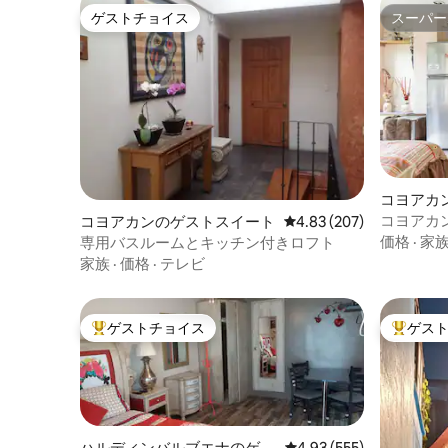
ゲストチョイス
スーパー
ゲストチョイス
スーパー
コヨアカ
コヨアカ
コヨアカンのゲストスイート
レビュー207件、5つ星
4.83 (207)
ム
価格
·
家
専用バスルームとキッチン付きロフト
家族
·
価格
·
テレビ
ゲストチョイス
ゲス
大好評のゲストチョイスです。
大好評の
ハルディンバルブエナのゲス
レビュー555件、5つ星
4.93 (555)