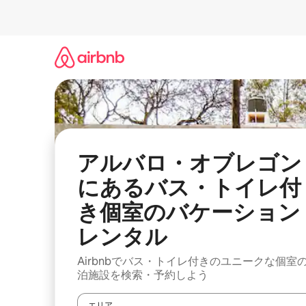
コ
ン
テ
ン
ツ
に
ス
キ
ッ
プ
アルバロ・オブレゴン
にあるバス・トイレ付
き個室のバケーション
レンタル
Airbnbでバス・トイレ付きのユニークな個室
泊施設を検索・予約しよう
エリア