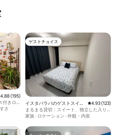
室
ゲストチョイス
ゲストチョイス
レビュー195件、5つ星中4.88つ星の平均評価
4.88 (195)
ス付きロ
イスタパラパのゲストスイー
レビュー123件、5つ星
4.93 (123)
すさ
ト
まるまる貸切：スイート、独立した入り
口、1階
家族
·
ロケーション
·
外観・内装