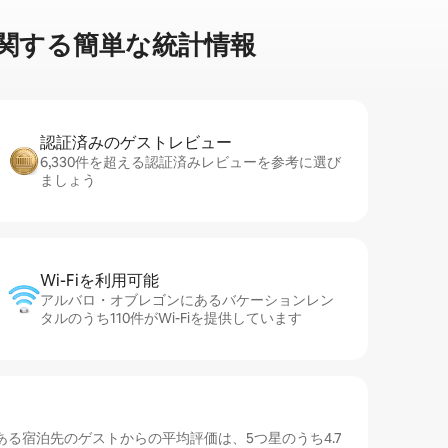
す⁠る簡⁠単⁠な統⁠計⁠情⁠報
認証済みのゲ⁠ス⁠ト⁠レ⁠ビ⁠ュ⁠ー
6,330件を超える認証済みレビューを参考に選び
ましょう
Wi-Fiを利⁠用⁠可⁠能
アルバロ・オブレゴンにあるバケーションレン
タルのうち110件がWi-Fiを提供しています
る宿泊先のゲストからの平均評価は、5つ星のうち4.7