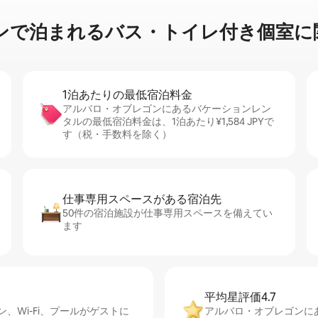
⁠れ⁠るバ⁠ス⁠・⁠ト⁠イ⁠レ⁠付⁠き個⁠室⁠に関⁠
1泊あたりの最⁠低⁠宿⁠泊⁠料⁠金
アルバロ・オブレゴンにあるバケーションレン
タルの最低宿泊料金は、1泊あたり¥1,584 JPYで
す（税・手数料を除く）
仕事専用ス⁠ペ⁠ー⁠スがあ⁠る宿⁠泊⁠先
50件の宿泊施設が仕事専用スペースを備えてい
ます
平均星評価4.7
Wi-Fi、プールがゲストに
アルバロ・オブレゴンにあ