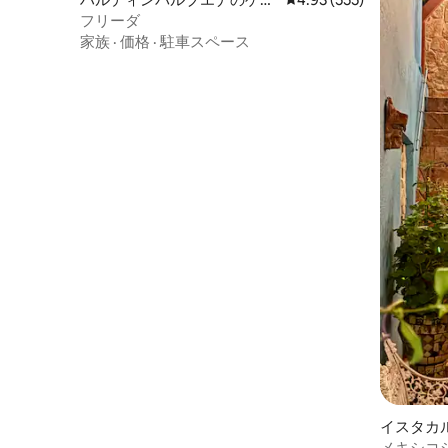
トスイート
フリーダ
家族
·
価格
·
駐車スペース
イスタカ
ト
メキシコ