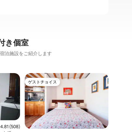
付き個室
宿泊施設をご紹介します
コヨアカ
ゲストチョイス
ゲスト
ゲストチョイス
ゲスト
スイート
完全装備
イートで
ョンがと
り、アベ
ンスルヘ
ロケーシ
から数ブ
Peris
レビュー508件、5つ星中4.81つ星の平均評価
4.81 (508)
ン）、スー