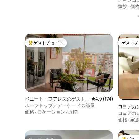
い、非常
家族
·
価
ゲストチョイス
ゲストチ
大好評のゲストチョイスです。
ゲストチ
ベニート・フアレスのゲスト
レビュー174件、5つ星
4.9 (174)
スイート
ルーフトップ／アーケードの部屋
コヨアカ
価格
·
ロケーション
·
近隣
コヨアカ
ア。
価格
·
家