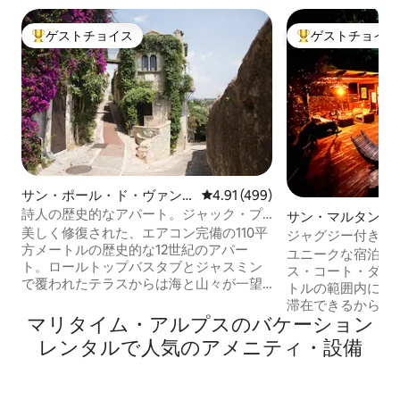
ゲストチョイス
ゲストチョイス
大好評のゲストチョイスです。
大好評のゲストチ
サン・ポール・ド・ヴァン
レビュー499件、5つ星中4.91
4.91 (499)
スのマンション・アパート
詩人の歴史的なアパート。ジャック・プ
サン・マルタン・
レヴェールの家
美しく修復された、エアコン完備の110平
ァールの離れ
ジャグジー付きロ
方メートルの歴史的な12世紀のアパー
ユニークな宿泊施設
ト。ロールトップバスタブとジャスミン
ス・コート・ダジュ
で覆われたテラスからは海と山々が一望
トルの範囲内に誰
できます。中世の村の中心部に位置し、
滞在できるからで
1940年代には伝説的なフランスの詩人、
マリタイム・アルプスのバケーション
が隣にある200㎡
作家、脚本家のジャック・プレヴェール
背景に広がる自然
レンタルで人気のアメニティ・設備
が所有し、居住していました。 Condé
えた素晴らしいロ
Nast Traveler誌では南フランスで最高の
でしょう。（コメ
Airbnbの1つとして定期的に評価され、有
い！！）完全に日