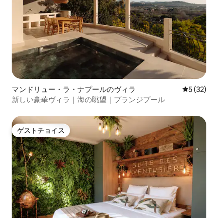
マンドリュー・ラ・ナプールのヴィラ
レビュー3
5 (32)
新しい豪華ヴィラ｜海の眺望｜プランジプール
ゲストチョイス
ゲストチョイス