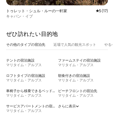
トゥレット・シュル・ルーの一軒家
レビュー1
5 (17)
キャバン・イブ
ぜひ訪⁠れ⁠た⁠い目⁠的⁠地
その他のタ⁠イ⁠プ⁠の宿⁠泊⁠先
近場で人気の観光スポット
やる
テントの宿泊施設
ファームステイの宿泊施設
マリタイム・アルプス
マリタイム・アルプス
ロフトタイプの宿泊施設
朝食付きの宿泊施設
マリタイム・アルプス
マリタイム・アルプス
車椅子から移乗できるベッドがある宿泊施設
ビーチフロントの宿泊先
マリタイム・アルプス
マリタイム・アルプス
サービスアパートメントの宿泊施設
さらに表示
マリタイム・アルプス