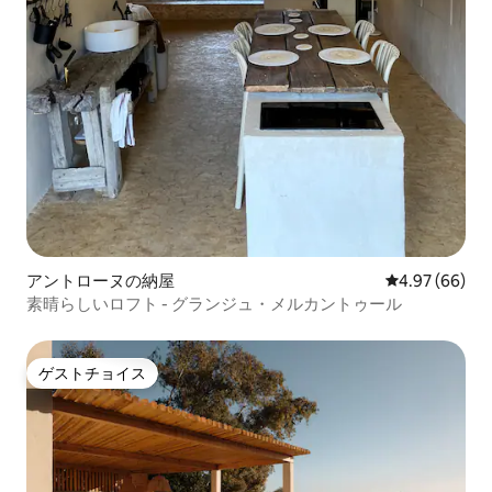
アントローヌの納屋
レビュー66件
4.97 (66)
素晴らしいロフト - グランジュ・メルカントゥール
ゲストチョイス
ゲストチョイス