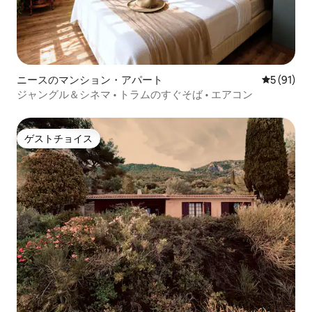
ニースのマンション・アパート
レビュー9
5 (91)
ジャングル＆シネマ • トラムのすぐそば • エアコン
ゲストチョイス
ゲストチョイス