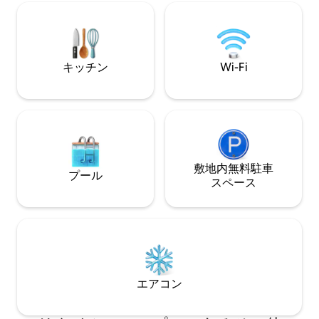
名なデザイン、建築、インテリアのウェ
きます！ 海（ニース）から20分の場所に
ブサイト「Remodelista」でも取り上げら
位置し、45年間
れています。
で、AOPオリー
リーブクリームを
ークです！！
キッチン
Wi-Fi
敷地内無料駐⁠車
プール
ス⁠ペ⁠ー⁠ス
エアコン