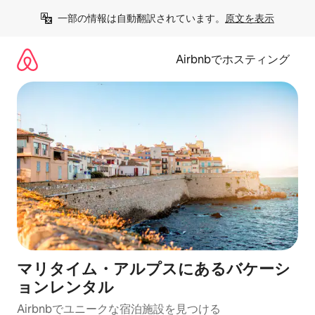
コ
一部の情報は自動翻訳されています。
原文を表示
ン
テ
ン
Airbnbでホスティング
ツ
に
ス
キ
ッ
プ
マリタイム・アルプスにあるバケーシ
ョンレンタル
Airbnbでユニークな宿泊施設を見つける