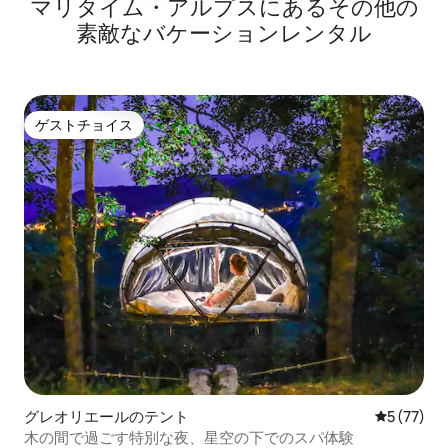
マリタイム・アルプスにあるその他の
素敵なバケーションレンタル
ゲストチョイス
ゲストチョイス
グレオリエールのテント
レビュー7
5 (77)
木の間で過ごす特別な夜、星空の下でのスパ体験