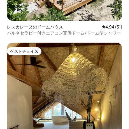
レスカレーヌのドームハウス
レビュー51件
4.94 (51)
バルネセラピー付きエアコン完備ドーム/ドーム型シャワー
ゲストチョイス
ゲストチョイス