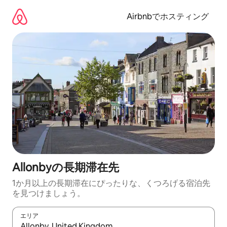
コ
ン
Airbnbでホスティング
テ
ン
ツ
に
ス
キ
ッ
プ
Allonbyの長期滞在先
1か月以上の長期滞在にぴったりな、くつろげる宿泊先
を見つけましょう。
エリア
検索結果が表示されたら、上下の矢印キーを使って移動するか、