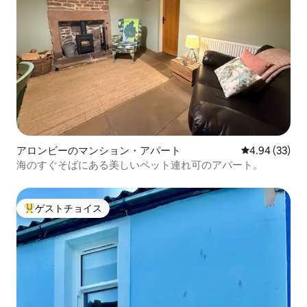
アロンビーのマンション・アパート
レビュー33件
4.94 (33)
海のすぐそばにある美しいペット連れ可のアパート。
ゲストチョイス
大好評のゲストチョイスです。