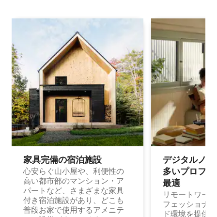
家具完備の宿⁠泊⁠施⁠設
デジタルノマド
多⁠いプ⁠ロ⁠フ⁠ェ⁠
心安らぐ山小屋や、利便性の
高い都市部のマンション・ア
最⁠適
パートなど、さまざまな家具
リモートワーク
付き宿泊施設があり、どこも
フェッショナル
普段お家で使用するアメニテ
ド環境を提供する