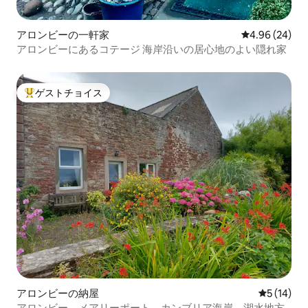
アロンビーの一軒家
レビュー24件
4.96 (24)
アロンビーにあるコテージ 海岸沿いの居心地のよい隠れ家
ゲストチョイス
大好評のゲストチョイスです。
アロンビーの納屋
レビュー1
5 (14)
アロンビー、メアリーポート、カンブリア海岸、湖水地方