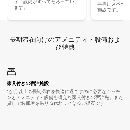
ィ・設備がすべてそろってい
事専用スペース
ます。
施設です。
長期滞在向け⁠のア⁠メ⁠ニ⁠テ⁠ィ⁠・設⁠備⁠およ
び特⁠典
家具付き⁠の宿⁠泊⁠施⁠設
1か月以上の長期滞在を快適に過ごすのに必要なキッチ
ンとアメニティ・設備を備えた家具付きの宿泊先。また
貸しでお部屋を借りる代わりとなるご提案です。