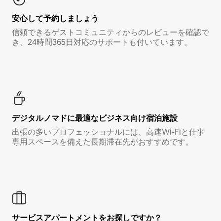
安心して予約しましょう
信頼できるゲストコミュニティからのレビューを確認で
き、24時間365日対応のサポートも付いています。
デジタルノマド⁠に最⁠適⁠なビ⁠ジ⁠ネ⁠ス⁠向⁠け宿⁠泊⁠施⁠設
出張の多いプロフェッショナルには、高速Wi-Fiと仕事
専用スペースを備えた長期滞在先がおすすめです。
サービスアパートメントをお探しですか？