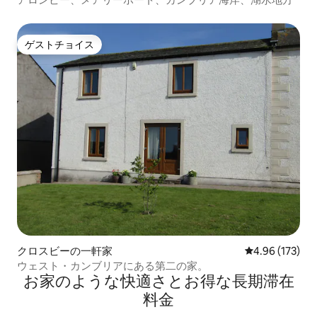
ゲストチョイス
ゲストチョイス
クロスビーの一軒家
レビュー173件
4.96 (173)
ウェスト・カンブリアにある第二の家。
お家のような快⁠適⁠さ⁠とお⁠得⁠な長⁠期⁠滞⁠在
料⁠金