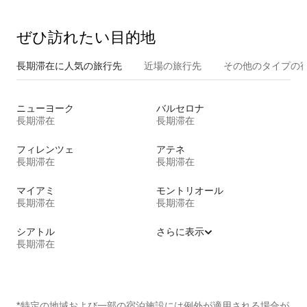
ぜひ訪⁠れ⁠た⁠い目⁠的⁠地
長期滞在に人気の旅行先
近場の旅行先
その他のタ⁠イ⁠プ⁠の宿
ニューヨーク
バルセロナ
長期滞在
長期滞在
フィレンツェ
アテネ
長期滞在
長期滞在
マイアミ
モントリオール
長期滞在
長期滞在
シアトル
さらに表示
長期滞在
*特定の地域および一部の宿泊施設には例外が適用される場合が