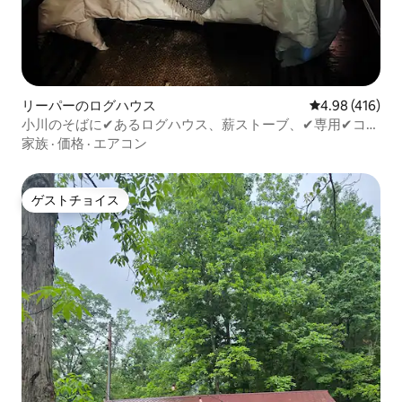
リーパーのログハウス
レビュー416件
4.98 (416)
小川のそばに✔あるログハウス、薪ストーブ、✔専用✔コッ
ク、森
家族
·
価格
·
エアコン
ゲストチョイス
ゲストチョイス