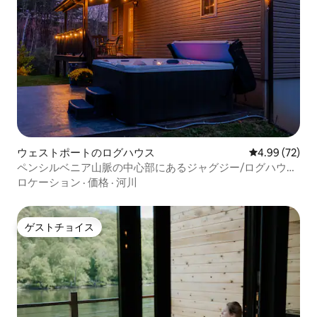
ウェストポートのログハウス
レビュー72件
4.99 (72)
ペンシルベニア山脈の中心部にあるジャグジー/ログハウ
ス/エルク
ロケーション
·
価格
·
河川
ゲストチョイス
ゲストチョイス