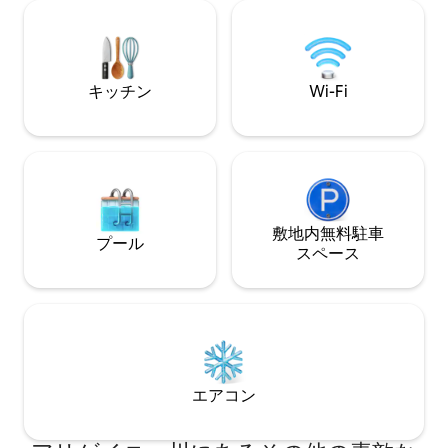
けます - 5分以内にマルチガレージ - 24時
を備えた小さなキ
間365日対応のゲストサポート 出張、イ
す。 これらすべてが、徒歩わずか（100
ベント、週末のお出かけに最適です。ご
ヤード）の私たち
滞在前、ご滞在中、ご滞在後に対応いた
行けます。湖では
します！
日を眺めることが
キッチン
Wi-Fi
敷地内無料駐⁠車
プール
ス⁠ペ⁠ー⁠ス
エアコン