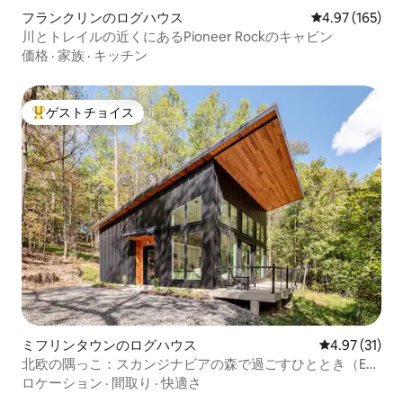
フランクリンのログハウス
レビュー165件
4.97 (165)
川とトレイルの近くにあるPioneer Rockのキャビン
価格
·
家族
·
キッチン
ゲストチョイス
大好評のゲストチョイスです。
ミフリンタウンのログハウス
レビュー31件
4.97 (31)
北欧の隅っこ：スカンジナビアの森で過ごすひととき（EV
充電器あり）
ロケーション
·
間取り
·
快適さ