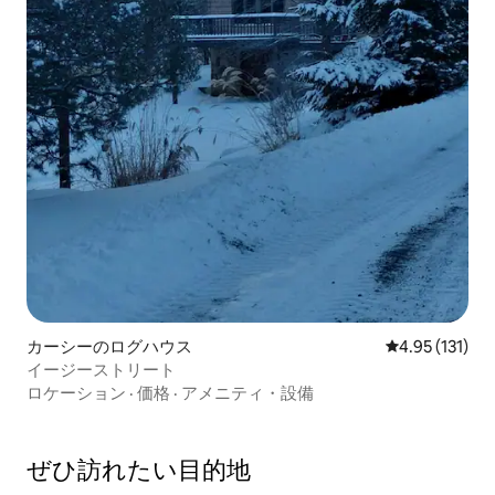
カーシーのログハウス
レビュー131
4.95 (131)
イージーストリート
ロケーション
·
価格
·
アメニティ・設備
ぜひ訪⁠れ⁠た⁠い目⁠的⁠地