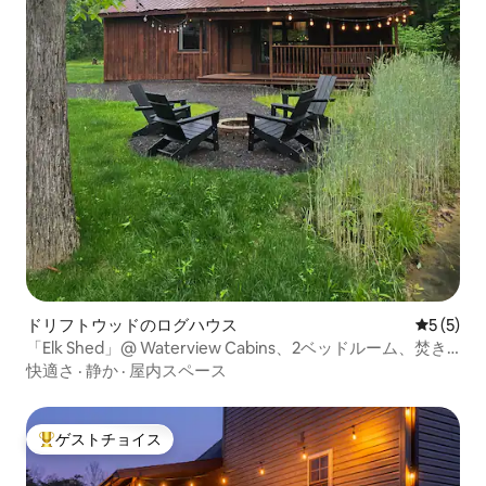
ドリフトウッドのログハウス
レビュー
5 (5)
「Elk Shed」@ Waterview Cabins、2ベッドルーム、焚き
火台、池
快適さ
·
静か
·
屋内スペース
ゲストチョイス
大好評のゲストチョイスです。