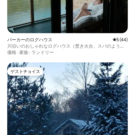
パーカーのログハウス
レビュー4
5 (44)
川沿いのおしゃれなログハウス（焚き火台、スパのような
浴槽付き）
価格
·
家族
·
ランドリー
ゲストチョイス
ゲストチョイス