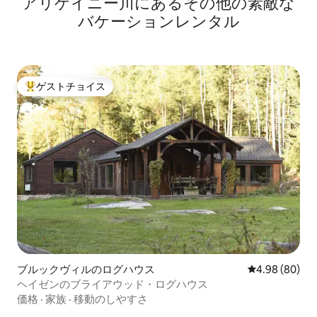
アリゲイニー川にあるその他の素敵な
バケーションレンタル
ゲストチョイス
大好評のゲストチョイスです。
ブルックヴィルのログハウス
レビュー80件
4.98 (80)
ヘイゼンのブライアウッド・ログハウス
価格
·
家族
·
移動のしやすさ