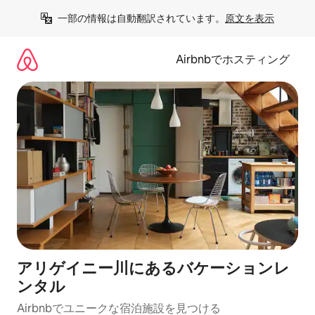
コ
一部の情報は自動翻訳されています。
原文を表示
ン
テ
ン
Airbnbでホスティング
ツ
に
ス
キ
ッ
プ
アリゲイニー川にあるバケーションレ
ンタル
Airbnbでユニークな宿泊施設を見つける