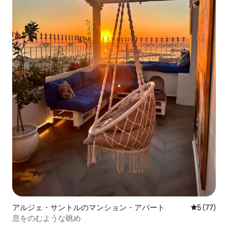
アルジェ・サントルのマンション・アパート
レビュー7
5 (77)
息をのむような眺め