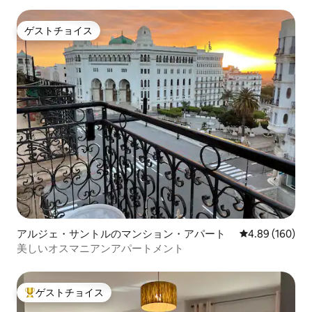
ゲストチョイス
ゲストチョイス
アルジェ・サントルのマンション・アパート
レビュー160件
4.89 (160)
美しいオスマニアンアパートメント
ゲストチョイス
大好評のゲストチョイスです。