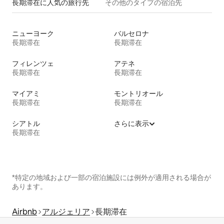
長期滞在に人気の旅行先
その他のタ⁠イ⁠プ⁠の宿⁠泊⁠先
ニューヨーク
バルセロナ
長期滞在
長期滞在
フィレンツェ
アテネ
長期滞在
長期滞在
マイアミ
モントリオール
長期滞在
長期滞在
シアトル
さらに表示
長期滞在
*特定の地域および一部の宿泊施設には例外が適用される場合が
あります。
Airbnb
アルジェリア
長期滞在