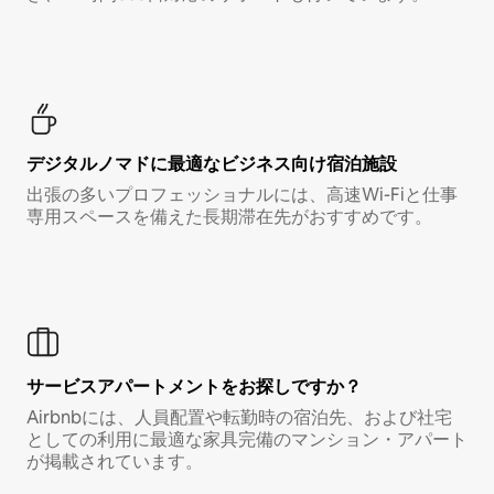
デジタルノマド⁠に最⁠適⁠なビ⁠ジ⁠ネ⁠ス⁠向⁠け宿⁠泊⁠施⁠設
出張の多いプロフェッショナルには、高速Wi-Fiと仕事
専用スペースを備えた長期滞在先がおすすめです。
サービスアパートメントをお探しですか？
Airbnbには、人員配置や転勤時の宿泊先、および社宅
としての利用に最適な家具完備のマンション・アパート
が掲載されています。