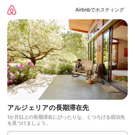
コ
ン
Airbnbでホスティング
テ
ン
ツ
に
ス
キ
ッ
プ
アルジェリアの長期滞在先
1か月以上の長期滞在にぴったりな、くつろげる宿泊先
を見つけましょう。