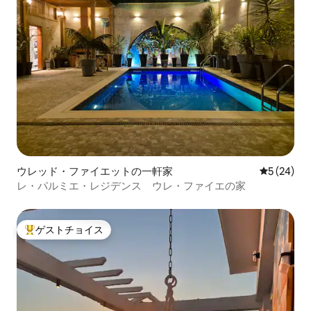
ウレッド・ファイエットの一軒家
レビュー2
5 (24)
レ・パルミエ・レジデンス ウレ・ファイエの家
ゲストチョイス
大好評のゲストチョイスです。