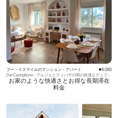
ブー・イスマイルのマンション・アパート
レビュー2
5 (20)
DarCastiglione - アルジェとティパザの間の快適なデュプレ
お家のような快⁠適⁠さ⁠とお⁠得⁠な長⁠期⁠滞⁠在
ックス
料⁠金