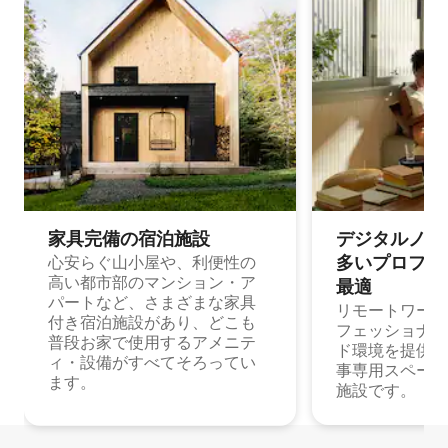
家具完備の宿⁠泊⁠施⁠設
デジタルノマド
多⁠いプ⁠ロ⁠フ⁠ェ⁠
心安らぐ山小屋や、利便性の
高い都市部のマンション・ア
最⁠適
パートなど、さまざまな家具
リモートワーク
付き宿泊施設があり、どこも
フェッショナル
普段お家で使用するアメニテ
ド環境を提供する
ィ・設備がすべてそろってい
事専用スペース
ます。
施設です。