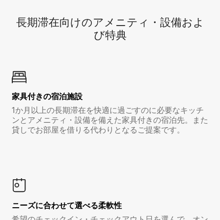
長期滞在向け⁠のア⁠メ⁠ニ⁠テ⁠ィ⁠・設⁠備⁠およ
び特⁠典
家具付き⁠の宿⁠泊⁠施⁠設
1か月以上の長期滞在を快適に過ごすのに必要なキッチ
ンとアメニティ・設備を備えた家具付きの宿泊先。また
貸しでお部屋を借りる代わりとなるご提案です。
ニーズに合わせて選べる柔軟性
希望のチェックイン・チェックアウト日を選んで、オン