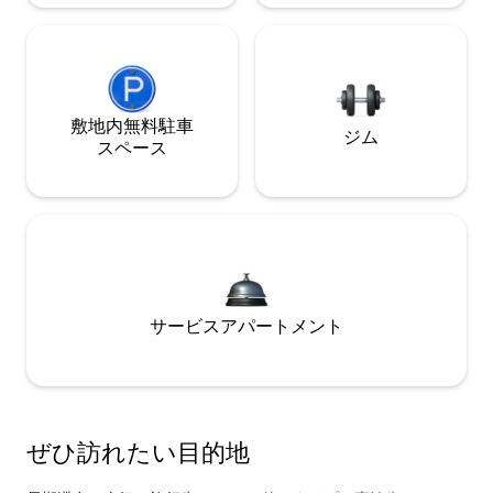
敷地内無料駐⁠車
ジム
ス⁠ペ⁠ー⁠ス
サービスアパートメント
ぜひ訪⁠れ⁠た⁠い目⁠的⁠地