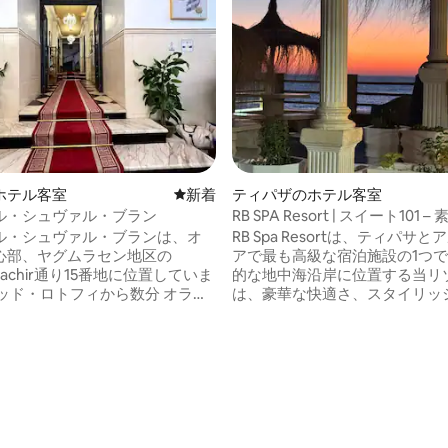
ホテル客室
新しい宿泊先
新着
ティパザのホテル客室
ル・シュヴァル・ブラン
RB SPA Resort | スイート101 
オーシャンビュー
ル・シュヴァル・ブランは、オ
RB Spa Resortは、ティパサ
心部、ヤグムラセン地区の
アで最も高級な宿泊施設の1つ
i Bachir通り15番地に位置していま
的な地中海沿岸に位置する当リ
は、豪華な快適さ、スタイリッ
徒歩で約5～10分。 オラン
室、一流のサービス、スパ、サ
0メートル、徒歩3～5分。 オラ
ャグジーを兼ね備えています。
レ・クール大聖堂：徒歩で約15～
目標は、すべてのお客様に、最
のリラクゼーション、楽しみ、
エレガンスに満ちた忘れられな
状況により車で15〜20分。
提供することです。