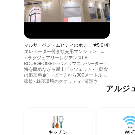
マルサ・ベン・ムヒディのホテ
レビュー4件、5つ星
5.0 (4)
ル客室
エレベーター付き観光用マンション
ラ・ブールジョワーズ
✨ラグジュアリーレジデンスLA
BOURGEOISE✨ -パノラマエレベーター -
海を眺めながら屋上ピッツェリア -（朝食
は追加料金） -ビーチから300メートル -マ
ルサ・ベン・ムヒディに位置する理想的
家族
·
就寝環境のクオリティ
·
清潔さ
なLA BOURGEOISEレジデンス。広々とし
アルジェリ
た洗練されたアパートメント、質の高い
サービス、そしてパノラマの海の景色を
望む屋上レストランを提供しています。
フロントサービスと気配りの行き届いた
スタッフが、快適さ、優雅さ、静けさを
兼ね備えた体験を提供します。
キッチン
Wi-F