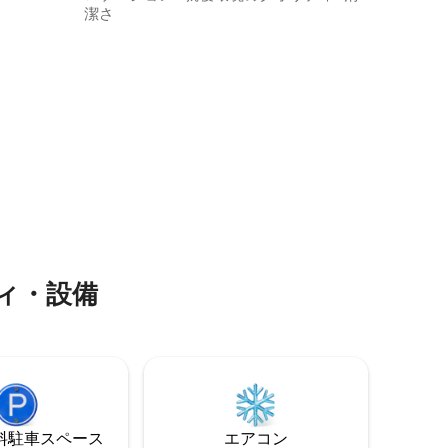
潔で丁寧に整えられた客室は、ビジネス
潔さ
滞在にも観光にも最適な環境を提供しま
す。 毎朝、豊富なビュッフェ形式の朝食
をお楽しみください。一日を良いスター
トを切るのにぴったりです。
ィ⁠・設⁠備
⁠車ス⁠ペ⁠ー⁠ス
エアコン