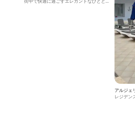
街中で快適に過ごすエレガントなひとと
き
アルジェ
レジデン
トマンF2