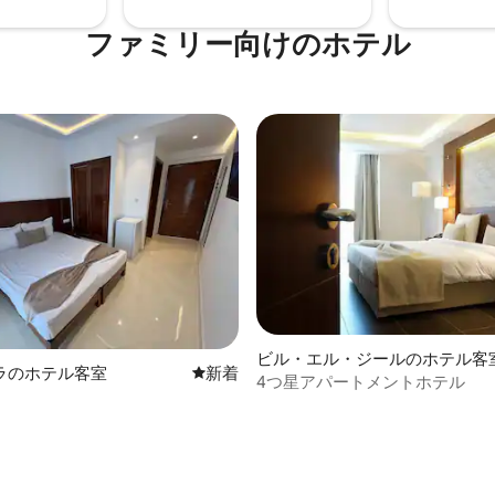
ファミリー向⁠け⁠のホ⁠テ⁠ル
ビル・エル・ジールのホテル客
ラのホテル客室
新しい宿泊先
新着
4つ星アパートメントホテル