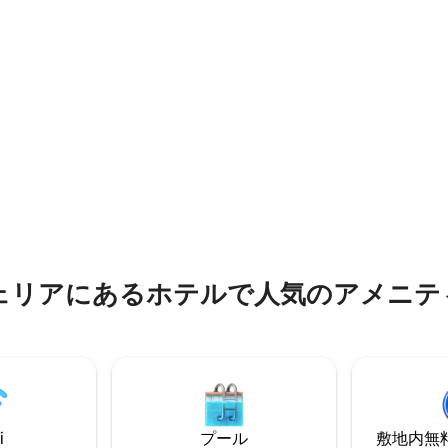
中5.0つ星の平均評価
アにあるホ⁠テ⁠ル⁠で人⁠気⁠のア⁠メ⁠ニ⁠テ⁠
i
プール
敷地内無料駐