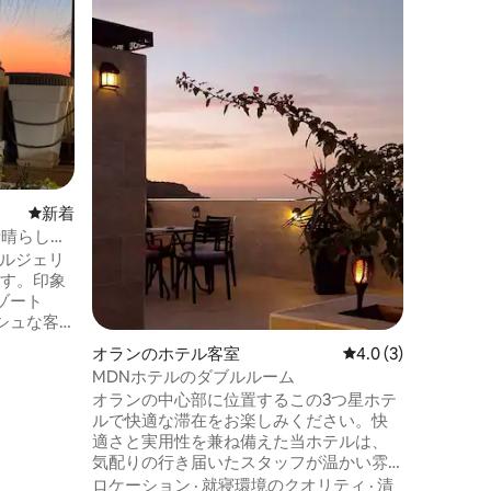
ツインベ
この魅力
店やレス
す。オラ
ステルで
供してい
屋内スペ
儀正しい
な朝食をお楽
に共用ト
ムとジャ
新しい宿泊先
新着
きます。
– 素晴らしい
とアルジェリ
です。印象
ゾート
シュな客
ウナ、ジ
オランのホテル客室
レビュー3件、5つ星
4.0 (3)
私たちの
MDNホテルのダブルルーム
高レベル
オランの中心部に位置するこの3つ星ホテ
地中海の
ルで快適な滞在をお楽しみください。快
い休暇を
適さと実用性を兼ね備えた当ホテルは、
気配りの行き届いたスタッフが温かい雰
囲気でお客様をお迎えします。完璧に清
ロケーション
·
就寝環境のクオリティ
·
清