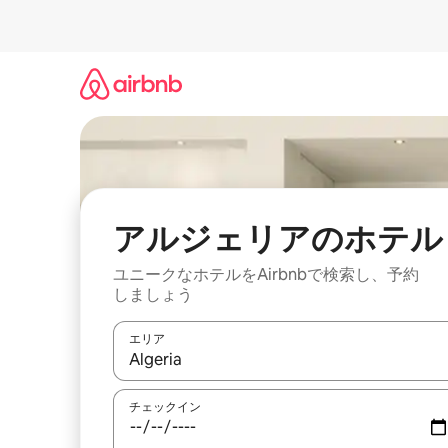
コ
ン
テ
ン
ツ
に
ス
キ
ッ
プ
アルジェリアのホ⁠テ⁠ル
ユニークなホ⁠テ⁠ル⁠をAirbnb⁠で検⁠索⁠し⁠、予⁠約
し⁠ま⁠し⁠ょ⁠う
エリア
検索結果が表示されたら、上下の矢印キーを使っ
チェックイン