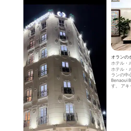
オランの
ホテル・
ホテル・
ランの中
Benaou
す。 アキッド・ロトフィから数分 オラン
市内中心部：
駅：約30
ンのサク
20分。 サンタ・クルス要塞：車で約10～
15分。 アフメド・ベン・ベラ空港：約11
km、交通