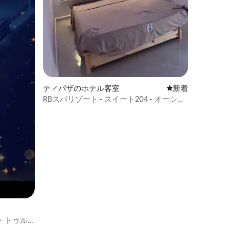
ティパザのホテル客室
新しい宿泊先
新着
RBスパリゾート - スイート204 - オーシャ
ンビュー
・トゥル