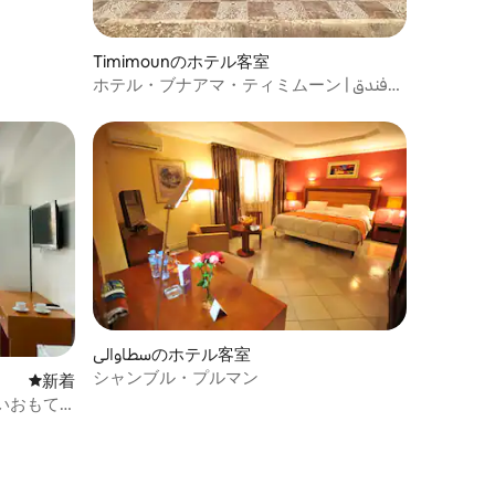
Timimounのホテル客室
ホテル・ブナアマ・ティミムーン | فندق
بونعامة تيميمون
سطاواليのホテル客室
シャンブル・プルマン
新しい宿泊先
新着
いおもて