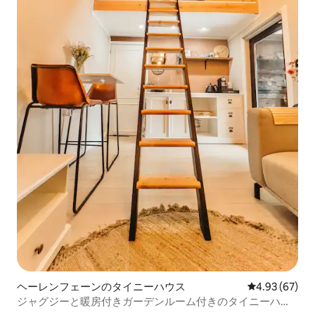
ヘーレンフェーンのタイニーハウス
レビュー67件
4.93 (67)
ジャグジーと暖房付きガーデンルーム付きのタイニーハウ
ススパ