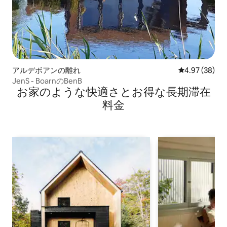
アルデボアンの離れ
レビュー38件
4.97 (38)
JenS - BoarnのBenB
お家のような快⁠適⁠さ⁠とお⁠得⁠な長⁠期⁠滞⁠在
料⁠金