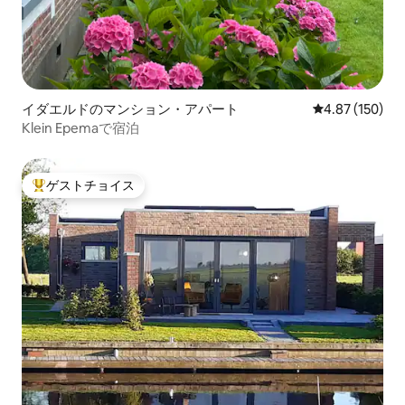
イダエルドのマンション・アパート
レビュー150件
4.87 (150)
Klein Epemaで宿泊
ゲストチョイス
大好評のゲストチョイスです。