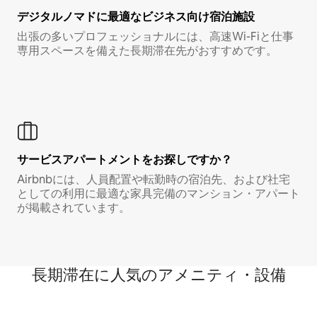
デジタルノマド⁠に最⁠適⁠なビ⁠ジ⁠ネ⁠ス⁠向⁠け宿⁠泊⁠施⁠設
出張の多いプロフェッショナルには、高速Wi-Fiと仕事
専用スペースを備えた長期滞在先がおすすめです。
サービスアパートメントをお探しですか？
Airbnbには、人員配置や転勤時の宿泊先、および社宅
としての利用に最適な家具完備のマンション・アパート
が掲載されています。
長期滞在に人気のアメニティ・設備