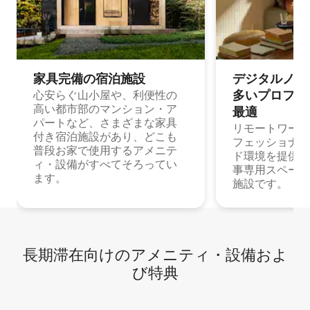
家具完備の宿⁠泊⁠施⁠設
デジタルノマド
多⁠いプ⁠ロ⁠フ⁠ェ⁠
心安らぐ山小屋や、利便性の
高い都市部のマンション・ア
最⁠適
パートなど、さまざまな家具
リモートワーク
付き宿泊施設があり、どこも
フェッショナル
普段お家で使用するアメニテ
ド環境を提供する
ィ・設備がすべてそろってい
事専用スペース
ます。
施設です。
長期滞在向け⁠のア⁠メ⁠ニ⁠テ⁠ィ⁠・設⁠備⁠およ
び特⁠典