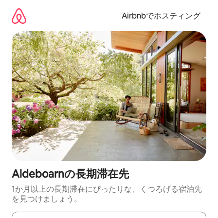
コ
ン
Airbnbでホスティング
テ
ン
ツ
に
ス
キ
ッ
プ
Aldeboarnの長期滞在先
1か月以上の長期滞在にぴったりな、くつろげる宿泊先
を見つけましょう。