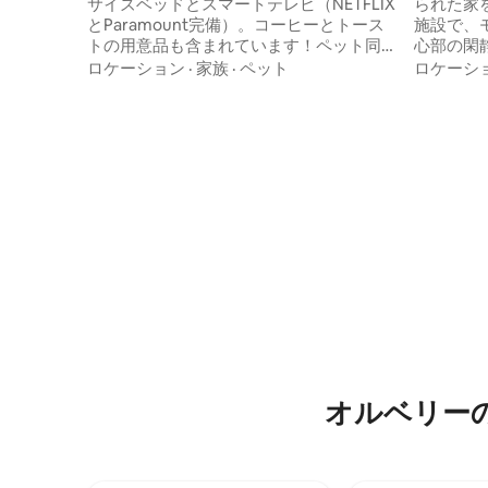
サイズベッドとスマートテレビ（NETFLIX
られた家
とParamount完備）。コーヒーとトース
施設で、
トの用意品も含まれています！ペット同
心部の閑
伴可で、犬用ドアが備えられています。
ストリー
ロケーション
·
家族
·
ペット
ロケーシ
洗濯機と乾燥機完備。キッチン設備：ポ
にアクセ
ータブル電気コンロ、エアフライヤー、
は素晴ら
電気フライパン。 新しい住宅地内にあ
街、さら
り、町までは車ですぐ、川や通りの先に
ずか300
あるコーヒーポッドまで徒歩圏内です。
ーブが備
午後2時以降はいつでもチェックイン可能
にお過ご
です。鍵はドアの鍵ボックスに入ってい
用意されています。 
ます（ご希望の時間にご到着くださ
テレビ完
い）。ご質問やお問い合わせは、お気軽
高品質の
にメッセージでお送りください😊
濯機、乾
オルベリー