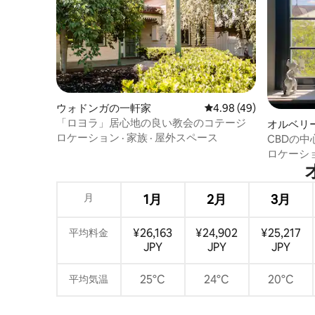
ウォドンガの一軒家
レビュー49件、5つ星中
4.98 (49)
「ロヨラ」居心地の良い教会のコテージ
オルベリ
ロケーション
·
家族
·
屋外スペース
パート
CBDの
ロケーシ
月
1月
2月
3月
¥26,163
¥24,902
¥25,217
平均料金
JPY
JPY
JPY
25°C
24°C
20°C
平均気温