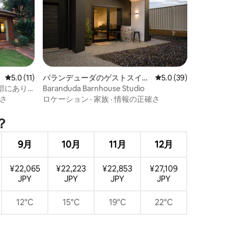
レビュー11件、5つ星中5.0つ星の平均評価
5.0 (11)
バランデューダのゲストスイー
レビュー39件、5つ星
5.0 (39)
ト
心部にあり
Baranduda Barnhouse Studio
さ
ロケーション
·
家族
·
情報の正確さ
？
9月
10月
11月
12月
¥22,065
¥22,223
¥22,853
¥27,109
JPY
JPY
JPY
JPY
12°C
15°C
19°C
22°C