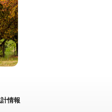
計⁠情⁠報