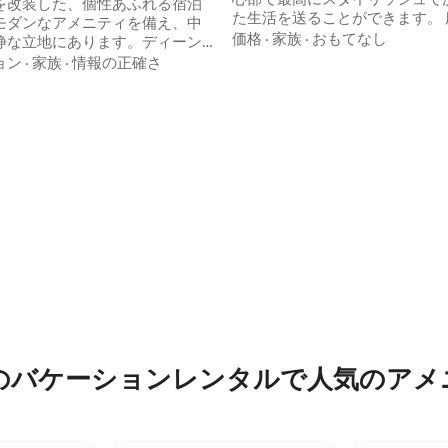
を改装した、個性あふれる宿泊
た生活を送ることができます。 広々とし
モダンなアメニティを備え、中
たラウンジとダイニングエリア
価格
·
家族
·
おもてなし
静な立地にあります。ディーン
の家電を備えた設備の整ったシ
トまで徒歩圏内（600m）で簡単
ョン
·
家族
·
情報の正確さ
のキッチン、豪華なリネンを備
スでき、ディーンストリートに
ガントなクイーンベッドルーム
しいレストランやショッピング
機と乾燥機を備えたランドリー
に駅もあります。 カフェまでわ
ー付きのモダンなバスルーム、
メートルです。 エアコンと薪スト
屋外ダイニングスペース、午後
わっており、一年を通して快適
クを楽しむことができる芝生付
しいただけます。初期用の薪が
などが特徴です。 これらすべて
無料Wi-Fi、スマート
ン・ストリートの飲食店や小売
備 ぐっすりとお休みいただける
ずか2ブロック先にあります！
ベッド。 便利な食器洗い機、洗
燥機
のバケーションレンタルで人気のアメ