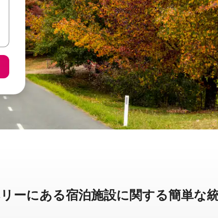
ーに⁠あ⁠る宿⁠泊⁠施⁠設⁠に関⁠す⁠る簡⁠単⁠な統⁠