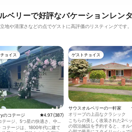
ルベリーで好評なバケーションレン
立地や清潔さなどの点でゲストに高評価のリスティングです。
トチョイス
ゲストチョイス
ゲストチョイスです。
ゲストチョイス
サウスオルベリーの一軒家
オリーブの上品なクラシック
中4.99つ星の平均評価
buryのコテージ
レビュー387件、5つ星中4.97つ星の平均評価
4.97 (387)
こちらの美しく改装された2ベ
コテージ、5つ星の快適さ、中心
の宿泊施設を予約すると、オル
・コテージは、1800年代に建て
心部で最高にスタイリッシュで