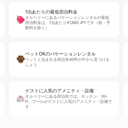
1泊あたりの最⁠低⁠宿⁠泊⁠料⁠金
オルベリーにあるバケーションレンタルの最低
宿泊料金は、1泊あたり¥7,880 JPYです（税・手
数料を除く）
ペットOKのバ⁠ケ⁠ー⁠シ⁠ョ⁠ンレ⁠ン⁠タ⁠ル
ペットと泊まれる宿泊先40件の中から見つけま
しょう
ゲストに人⁠気⁠のア⁠メ⁠ニ⁠テ⁠ィ・設⁠備
オルベリーにある宿泊先では、キッチン、Wi-
Fi、プールがゲストに人気のアメニティ・設備で
す