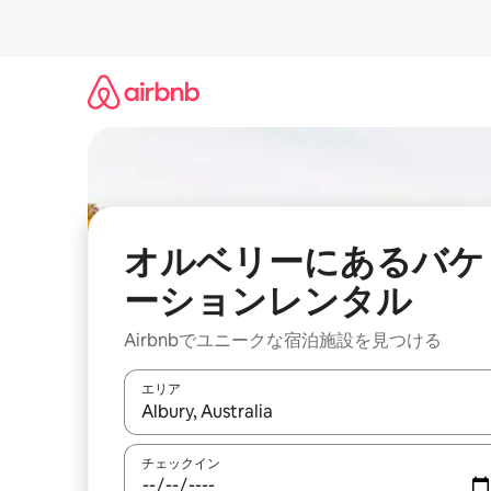
コ
ン
テ
ン
ツ
に
ス
キ
ッ
プ
オルベリーにあるバケ
ーションレンタル
Airbnbでユニークな宿泊施設を見つける
エリア
検索結果が表示されたら、上下の矢印キーを使っ
チェックイン