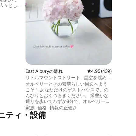
、高品質
ェフ仕様
えたエレ
2室、洗濯
、シャワ
かわいい
のドリン
きエリア
がディー
店からわ
East Alburyの離れ
レビュー439件、5つ星
4.95 (439)
リトルマウントストリート - 星空を眺め
る！CBDまで徒歩
オルベリーとその素晴らしい周辺へよう
こそ！ あなただけのゲストハウスで、の
んびりとおくつろぎください。 緑豊かな
通りを歩いてわずか8分で、オルベリーの
CBDとオルベリー基地病院に到着しま
家族
·
価格
·
情報の正確さ
ニティ・設備
す。 スタイリッシュな装飾、屋外デッ
キ、ベッドの上にあるゴージャスな天窓
が完備されています。ビリオンスターホ
テルと言いましたか？ （ご心配なく。天
窓にはリモコン式の遮光ブラインドが完