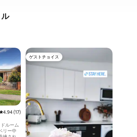
タル
オルベリ
ゲストチョイス
ゲスト
ゲストチョイス
ゲスト
ダビデ像
Ashlar
しい建物
ドのシー
ッドルー
ルなダイ
ロケーシ
チンを備
ています
キュー。
レビュー17件、5つ星中4.94つ星の平均評価
4.94 (17)
は、モダ
力を融合
ッドルーム
ントラル
ベリー中
やショッ
洗練され
でわずか5