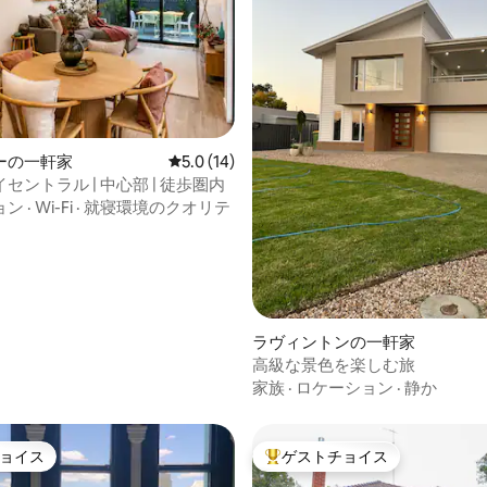
中5.0つ星の平均評価
ーの一軒家
レビュー14件、5つ星中5.0つ星の平均評価
5.0 (14)
セントラル | 中心部 | 徒歩圏内
ョン
·
Wi-Fi
·
就寝環境のクオリテ
ラヴィントンの一軒家
高級な景色を楽しむ旅
家族
·
ロケーション
·
静か
ョイス
ゲストチョイス
ョイス
大好評のゲストチョイスです。