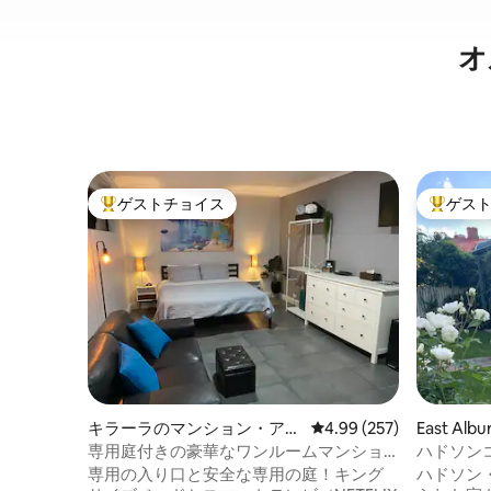
オ
ゲストチョイス
ゲス
大好評のゲストチョイスです。
大好評の
キラーラのマンション・アパ
レビュー257件、5つ星
4.99 (257)
East Al
ート
専用庭付きの豪華なワンルームマンショ
ハドソン
ン
部に位置
専用の入り口と安全な専用の庭！キング
ハドソン