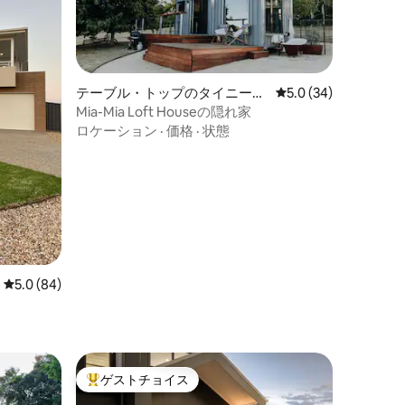
テーブル・トップのタイニーハ
レビュー34件、5つ星
5.0 (34)
ウス
Mia-Mia Loft Houseの隠れ家
ロケーション
·
価格
·
状態
レビュー84件、5つ星中5.0つ星の平均評価
5.0 (84)
ゲストチョイス
大好評のゲストチョイスです。