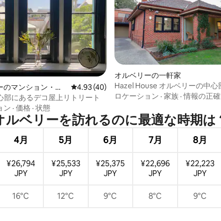
オルベリーの一軒家
4.98つ星の平均評価
Hazel House オルベリーの中
ーのマンション・ア
レビュー40件、5つ星中4.93つ星の平均評価
4.93 (40)
ます
ロケーション
·
家族
·
情報の正確
中心部にあるデコ屋上リトリート
ョン
·
価格
·
状態
オルベリーを訪⁠れ⁠るの⁠に最⁠適⁠な時⁠期⁠は⁠
4月
5月
6月
7月
8月
¥26,794
¥25,533
¥25,375
¥22,696
¥22,223
JPY
JPY
JPY
JPY
JPY
16°C
12°C
9°C
8°C
9°C