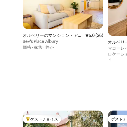
オルベリーのマンション・アパ
レビュー26件、5つ星
5.0 (26)
ート
Bev's Place Albury
オルベリ
価格
·
家族
·
静か
マコーレイ
ロケーシ
ィ
ゲストチョイス
ゲストチ
大好評のゲストチョイスです。
ゲストチ