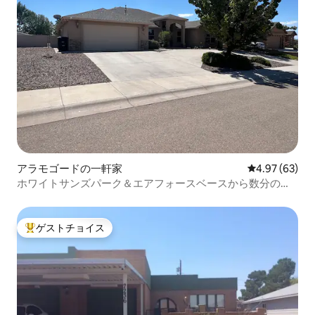
アラモゴードの一軒家
レビュー63件
4.97 (63)
ホワイトサンズパーク＆エアフォースベースから数分の
広々とした家
ゲストチョイス
大好評のゲストチョイスです。