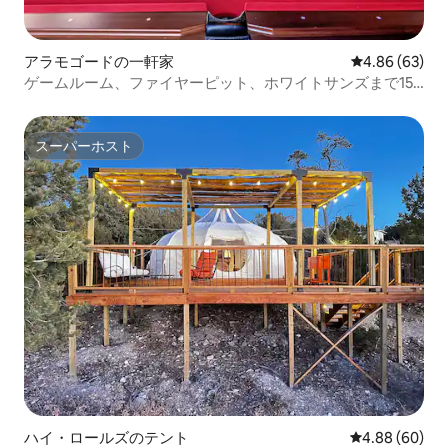
アラモゴードの一軒家
レビュー63件
4.86 (63)
ゲームルーム、ファイヤーピット、ホワイトサンズまで15
マイル
スーパーホスト
スーパーホスト
ハイ・ロールズのテント
レビュー60件
4.88 (60)