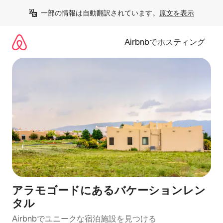
コ
一部の情報は自動翻訳されています。
原文を表示
ン
テ
ン
Airbnbでホスティング
ツ
に
ス
キ
ッ
プ
アラモゴードにあるバケーションレン
タル
Airbnbでユニークな宿泊施設を見つける