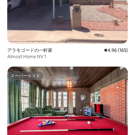
アラモゴードの一軒家
レビュー165件
4.96 (165)
Almost Home NV 1
スーパーホスト
スーパーホスト