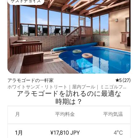
ゲストチョイス
ゲストチョイス
アラモゴードの一軒家
レビュー2
5 (27)
ホワイトサンズ・リトリート｜屋内プール｜ミニゴルフ｜
アラモゴードを訪⁠れ⁠るの⁠に最⁠適⁠な
ゲームルーム
時⁠期⁠は⁠？
月
平均料金
平均気温
1月
¥17,810 JPY
4°C