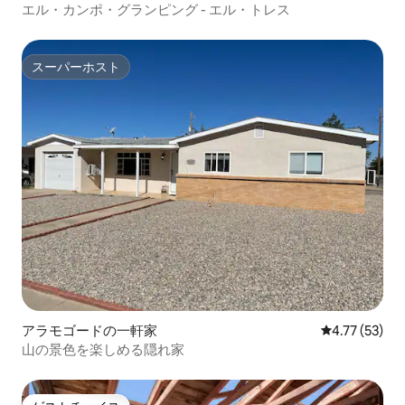
エル・カンポ・グランピング - エル・トレス
スーパーホスト
スーパーホスト
アラモゴードの一軒家
レビュー53件
4.77 (53)
山の景色を楽しめる隠れ家