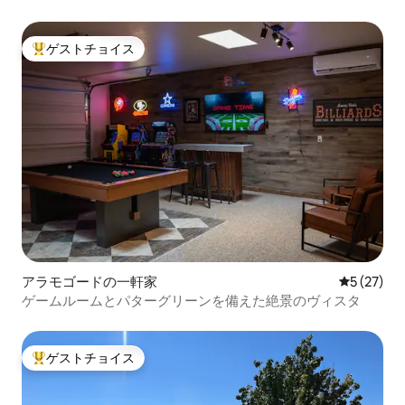
ーム付き）
ゲストチョイス
大好評のゲストチョイスです。
アラモゴードの一軒家
レビュー2
5 (27)
ゲームルームとパターグリーンを備えた絶景のヴィスタ
ゲストチョイス
大好評のゲストチョイスです。