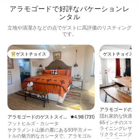
アラモゴードで好評なバケーションレ
ンタル
立地や清潔さなどの点でゲストに高評価のリスティング
です。
ゲストチョイス
ゲストチョイス
大好評のゲストチョイスです。
ゲストチョイス
アラモゴードの一
隠れ家的な快適な
アラモゴードのゲストスイー
レビュー731件、5つ星中4.98
4.98 (731)
65インチのスマ
ト
フットヒルズ・カシータ
ライニングレザー
サクラメント山脈の麓にある93平方メー
リクライニングチ
トルの魅力的なカシータで、アラモゴル