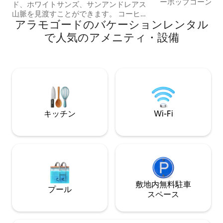
ーポップコーン（
ド、ホワイトサンズ、サンアンドレアス
れています）を楽
山脈を見渡すことができます。 コーヒー
ください。また、
アラモゴードのバケーションレンタル
ショップ、ニューメキシコ州立大学アラ
ラとフィルムが用
モガルド校、病院、スポーツ施設、ホリ
で人気のアメニティ・設備
ったり、小道具を
ーオークフォート空軍基地、ホワイト・
フィーを撮ったりして
サンドズ国有軍用基地、クラウドクロフ
たキッチン：ガス
ト、ルイドソ、ニューメキシコ州に近い
製氷機、浄水シス
です。 屋根付き駐車場、グリルエリア、
ー、クロックポッ
フジの木で覆われたパーゴラの下のリラ
ス、鍋/フライパン
ックスできる屋外エリア、フェンス付き
ど！ 屋根付きのポーチやパティオでくつ
庭、近くのハイキングコース。 太陽光発
ろぐか、芝生の庭
電、砂漠景観、冷房、自宅のようなアメ
キッチン
Wi-Fi
がら、ペットたち
ニティがたくさんあります。 ホテルの客
す。
室ではなく、体験するに値するお部屋で
す！ マイカサエススカサ！
敷地内無料駐⁠車
プール
ス⁠ペ⁠ー⁠ス