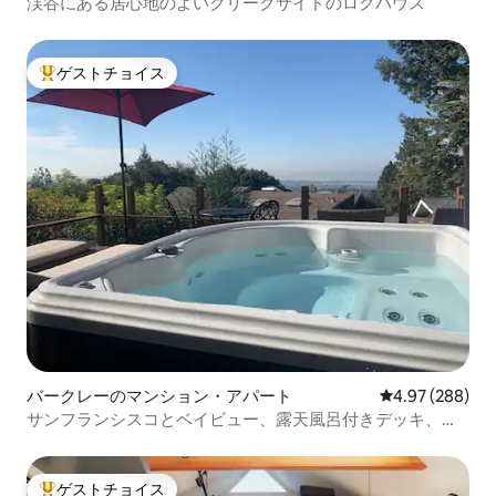
渓谷にある居心地のよいクリークサイドのログハウス
ゲストチョイス
大好評のゲストチョイスです。
バークレーのマンション・アパート
レビュー288件
4.97 (288)
サンフランシスコとベイビュー、露天風呂付きデッキ、豪
華なワンルーム
ゲストチョイス