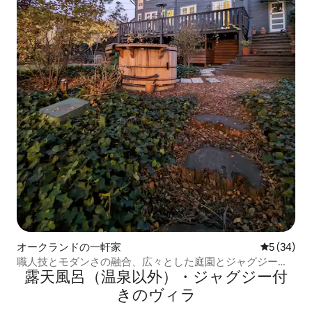
オークランドの一軒家
レビュー3
5 (34)
職人技とモダンさの融合、広々とした庭園とジャグジー付
露天風呂（温泉以外）・ジャグジー付
き
きのヴィラ