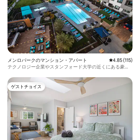
メンロパークのマンション・アパート
レビュー115
4.85 (115)
テクノロジー企業やスタンフォード大学の近くにある豪華
な2寝室アパート
ゲストチョイス
ゲストチョイス