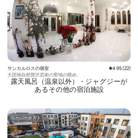
サンカルロスの個室
レビュー22件
4.95 (22)
大団地自然贅沢芸術の聖地の眺め.
露天風呂（温泉以外）・ジャグジーが
あるその他の宿泊施設
スーパーホスト
スーパーホスト