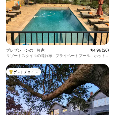
プレザントンの一軒家
レビュー26件
4.96 (26)
リゾートスタイルの隠れ家 - プライベートプール、ホット
タブ、景色
ゲストチョイス
大好評のゲストチョイスです。