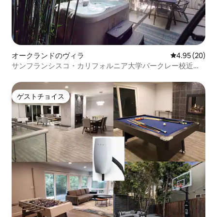
オークランドのヴィラ
レビュー20件
4.95 (20)
サンフランシスコ・カリフォルニア大学バークレー校近く
のジャグジー付き4ベッドルームの豪華な家
ゲストチョイス
ゲストチョイス