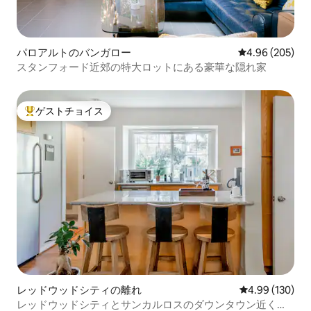
パロアルトのバンガロー
レビュー205件
4.96 (205)
スタンフォード近郊の特大ロットにある豪華な隠れ家
ゲストチョイス
大好評のゲストチョイスです。
レッドウッドシティの離れ
レビュー130件
4.99 (130)
レッドウッドシティとサンカルロスのダウンタウン近くに