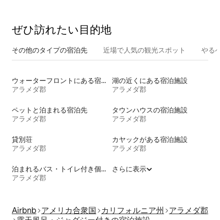
あるプライベートコテージ
ぜひ訪⁠れ⁠た⁠い目⁠的⁠地
その他のタ⁠イ⁠プ⁠の宿⁠泊⁠先
近場で人気の観光スポット
やる
ウォーターフロントにある宿泊施設
湖の近くにある宿泊施設
アラメダ郡
アラメダ郡
ペットと泊まれる宿泊先
タウンハウスの宿泊施設
アラメダ郡
アラメダ郡
貸別荘
カヤックがある宿泊施設
アラメダ郡
アラメダ郡
泊まれるバス・トイレ付き個室
さらに表示
アラメダ郡
Airbnb
アメリカ合衆国
カリフォルニア州
アラメダ郡