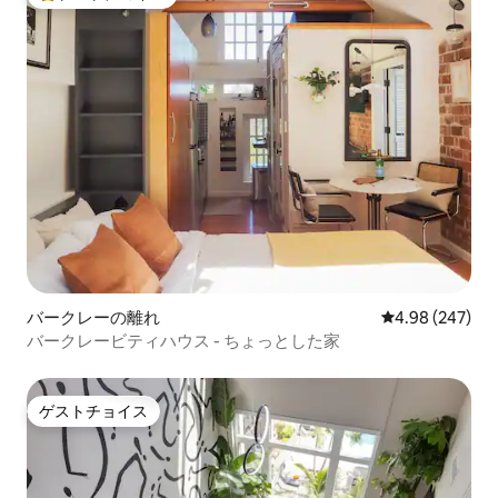
大好評のゲストチョイスです。
バークレーの離れ
レビュー247件
4.98 (247)
バークレービティハウス - ちょっとした家
ゲストチョイス
ゲストチョイス