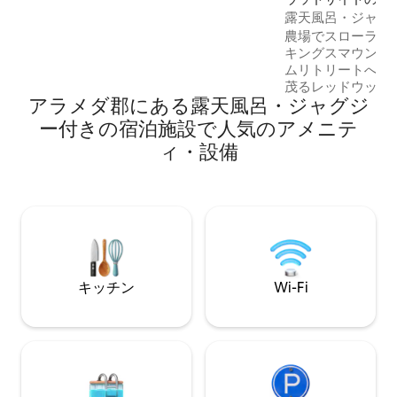
無料のお飲み物をご提供します。10回の
テイ
露天風呂・ジャグ
滞在後、100ドルのクレジットが付与され
アパート、森と海
農場でスローライ
ます。 徹底的に清掃されています。同じ
キングスマウンテンのC
玄関ホールから2つの独立したユニットが
ムリトリートへよ
あります。共有壁はありません。ユニッ
茂るレッドウッド
トのドアは専用で、鍵がかかります。ス
アラメダ郡にある露天風呂・ジャグジ
り、オーシャンビ
パ／プール（午前9時～午後10時）は、一
ト、専用の湯船を
泊するゲストのみが共同で利用できま
ー付きの宿泊施設で人気のアメニテ
アパートは、鶏が
す。ホストは2階に住んでいます。
ィ・設備
食み、犬が見張り
視している、私た
グプロパティにあります
Spaceトレイル
分です。 この快
の住まいの下の階
と駐車場があり、
ーベキューエリア
キッチン
Wi-Fi