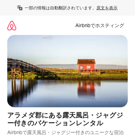
コ
一部の情報は自動翻訳されています。
原文を表示
ン
テ
ン
Airbnbでホスティング
ツ
に
ス
キ
ッ
プ
アラメダ郡にある露天風呂・ジャグジ
ー付きのバケーションレンタル
Airbnbで露天風呂・ジャグジー付きのユニークな宿泊