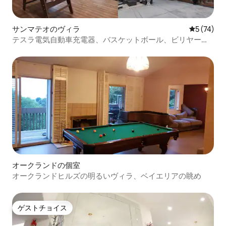
サンマテオのヴィラ
レビュー7
5 (74)
テスラ電気自動車充電器、バスケットボール、ビリヤード
テーブル、露天風呂・ジャグジー、スパ
オークランドの個室
オークランドヒルズの明るいヴィラ、ベイエリアの眺め
ゲストチョイス
ゲストチョイス