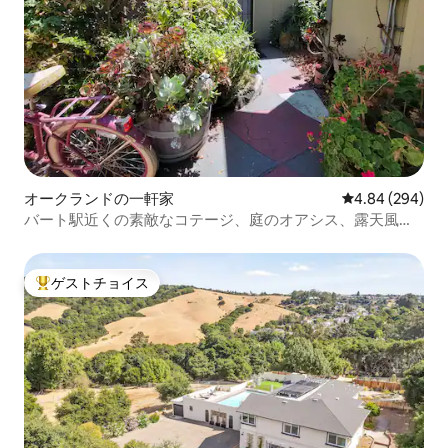
オークランドの一軒家
レビュー294件
4.84 (294)
バート駅近くの素敵なコテージ、庭のオアシス、露天風呂
付き 🌹
ゲストチョイス
大好評のゲストチョイスです。