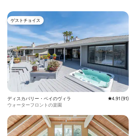
ゲストチョイス
ゲストチョイス
ディスカバリー・ベイのヴィラ
レビュー91件
4.91 (91)
ウォーターフロントの楽園