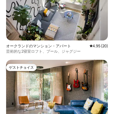
オークランドのマンション・アパート
レビュー20件
4.95 (20)
芸術的な2寝室ロフト、プール、ジャグジー
ゲストチョイス
ゲストチョイス