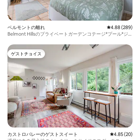
ベルモントの離れ
レビュー289件
4.88 (289)
Belmont Hillsのプライベートガーデンコテージ*プール*ジ
ャグジー*
ゲストチョイス
ゲストチョイス
カストロバレーのゲストスイート
レビュー20件
4.85 (20)