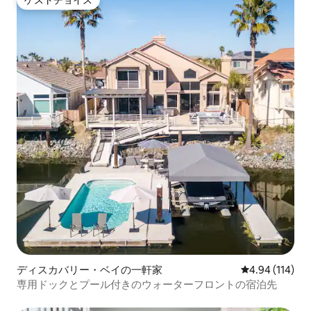
ゲストチョイス
ゲストチョイス
ディスカバリー・ベイの一軒家
レビュー114件
4.94 (114)
専用ドックとプール付きのウォーターフロントの宿泊先