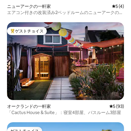
ニューアークの一軒家
レビュー
5 (4)
エアコン付きの改装済み2ベッドルームのニューアークの宿
泊先 | テスラ近く
ゲストチョイス
大好評のゲストチョイスです。
オークランドの一軒家
レビュー9
5 (93)
「Cactus House & Suite」：寝室4部屋、バスルーム3部屋