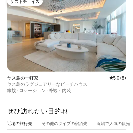
ゲストチョイス
ゲストチョイス
ヤス島の一軒家
レビュー8
5.0 (8)
ヤス島のラグジュアリーなビーチハウス
家族
·
ロケーション
·
外観・内装
ぜひ訪⁠れ⁠た⁠い目⁠的⁠地
近場の旅行先
その他のタ⁠イ⁠プ⁠の宿⁠泊⁠先
近場で人気の観光