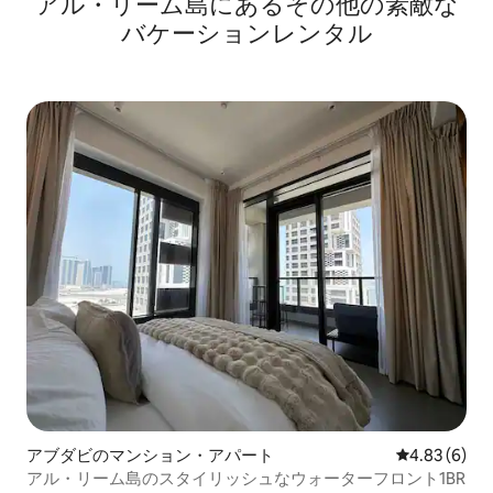
アル・リーム島にあるその他の素敵な
バケーションレンタル
アブダビのマンション・アパート
レビュー6件
4.83 (6)
アル・リーム島のスタイリッシュなウォーターフロント1BR