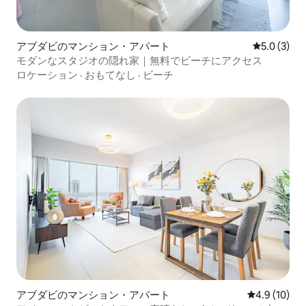
アブダビのマンション・アパート
レビュー3
5.0 (3)
モダンなスタジオの隠れ家｜無料でビーチにアクセス
ロケーション
·
おもてなし
·
ビーチ
アブダビのマンション・アパート
レビュー10
4.9 (10)