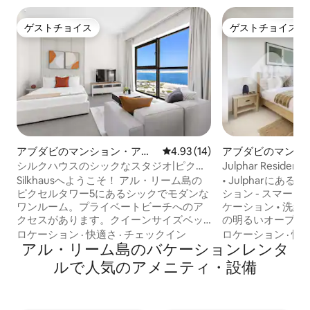
ゲストチョイス
ゲストチョイス
ゲストチョイス
ゲストチョイス
アブダビのマンション・アパ
レビュー14件、5つ星中4.93
4.93 (14)
アブダビのマンシ
ート
ト
シルクハウスのシックなスタジオ|ピクセ
Julphar Reside
ルタワー|プライベートビーチ
Silkhausへようこそ！ アル・リーム島の
• Julpharに
ピクセルタワー5にあるシックでモダンな
ション - スマー
ワンルーム。プライベートビーチへのア
ケーション • 洗
クセスがあります。クイーンサイズベッ
の明るいオープンレ
ド、スマートテレビ、設備の整ったキッ
デザインの快適な
ロケーション
·
快適さ
·
チェックイン
ロケーション
·
快
チン、500MbpsのWi-Fi、洗濯機・乾燥
アル・リーム島のバケーションレンタ
ス • 設備の整っ
機、エアコン、バルコニー、ワークスペ
スルーム • 高速W
ルで人気のアメニティ・設備
ースを備えています。ゲストはプール、
在に最適 • スム
ジム、屋根付き駐車場をお楽しみいただ
アメニティ・設備を
けます。リーム・セントラルパーク、リ
ビジネスやレジャ