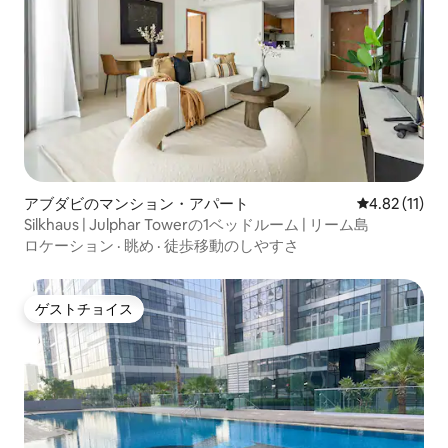
アブダビのマンション・アパート
レビュー11件
4.82 (11)
Silkhaus | Julphar Towerの1ベッドルーム | リーム島
ロケーション
·
眺め
·
徒歩移動のしやすさ
ゲストチョイス
ゲストチョイス