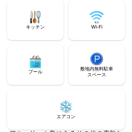
ーム・モール、ガレリア・モール、アブ
利な立地 ハウスルール： • ペットの同
ダビの主要な名所から数分。セルフチェ
伴、喫煙、パーティ
ックインで、2名様に最適です。 （宿泊施
ェックインは午後3
設周辺で工事が進行中のため、多少の迷
トは午前11時 • 
惑が生じる場合がありますのでご了承く
キッチン
Wi-Fi
ださい。）
敷地内無料駐⁠車
プール
ス⁠ペ⁠ー⁠ス
エアコン