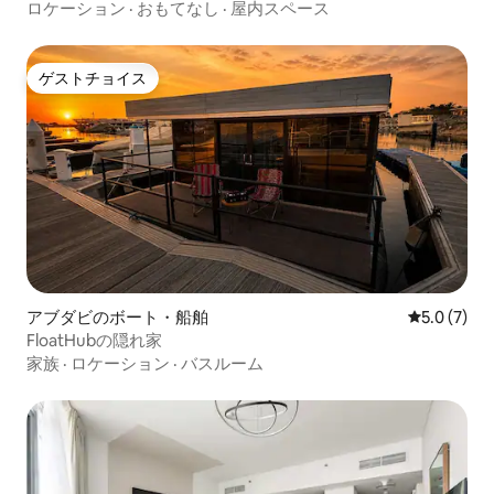
ロケーション
·
おもてなし
·
屋内スペース
ゲストチョイス
ゲストチョイス
アブダビのボート・船舶
レビュー7
5.0 (7)
FloatHubの隠れ家
家族
·
ロケーション
·
バスルーム