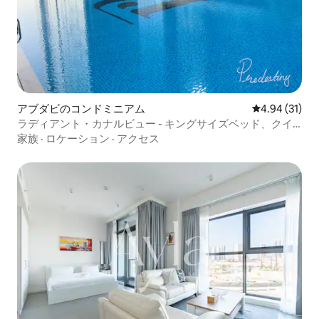
アブダビのコンドミニアム
レビュー31件
4.94 (31)
ラディアント・カナルビュー - キングサイズベッド、クイ
ーンベッド2台、ツインベッド2台
家族
·
ロケーション
·
アクセス