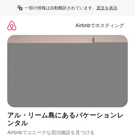
コ
一部の情報は自動翻訳されています。
原文を表示
ン
テ
ン
Airbnbでホスティング
ツ
に
ス
キ
ッ
プ
アル・リーム島にあるバケーションレ
ンタル
Airbnbでユニークな宿泊施設を見つける