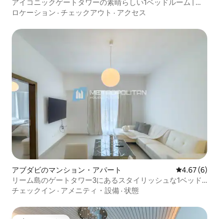
アイコニックゲートタワーの素晴らしい1ベッドルーム | 高
層階
ロケーション
·
チェックアウト
·
アクセス
アブダビのマンション・アパート
レビュー6件
4.67 (6)
リーム島のゲートタワー3にあるスタイリッシュな1ベッド
ルーム
チェックイン
·
アメニティ・設備
·
状態