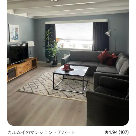
カルムイのマンション・アパート
レビュー107件
4.94 (107)