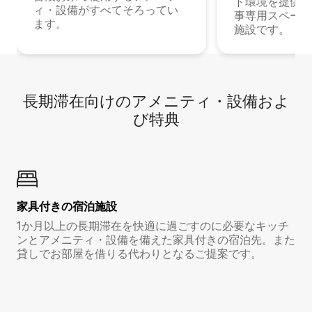
ド環境を提供する
ィ・設備がすべてそろってい
事専用スペース
ます。
施設です。
長期滞在向け⁠のア⁠メ⁠ニ⁠テ⁠ィ⁠・設⁠備⁠およ
び特⁠典
家具付き⁠の宿⁠泊⁠施⁠設
1か月以上の長期滞在を快適に過ごすのに必要なキッチ
ンとアメニティ・設備を備えた家具付きの宿泊先。また
貸しでお部屋を借りる代わりとなるご提案です。