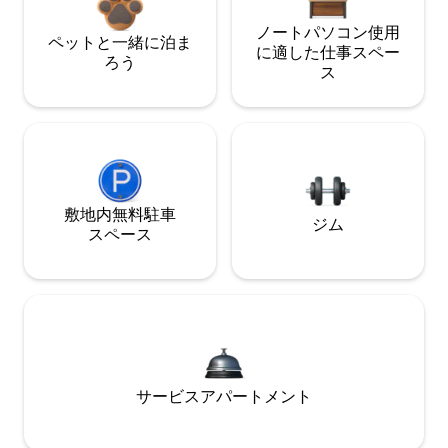
ノートパソコン使用
ペットと一緒に泊ま
に適した仕事スペー
ろう
ス
敷地内無料駐⁠車
ジム
ス⁠ペ⁠ー⁠ス
サービスアパートメント