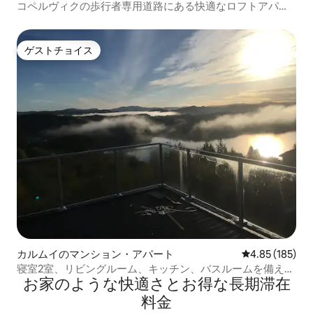
コペルヴィクの歩行者専用道路にある快適なロフトアパー
トメント
ゲストチョイス
ゲストチョイス
カルムイのマンション・アパート
レビュー185件
4.85 (185)
寝室2室、リビングルーム、キッチン、バスルームを備えた
お家のような快⁠適⁠さ⁠とお⁠得⁠な長⁠期⁠滞⁠在
地下アパート。
料⁠金