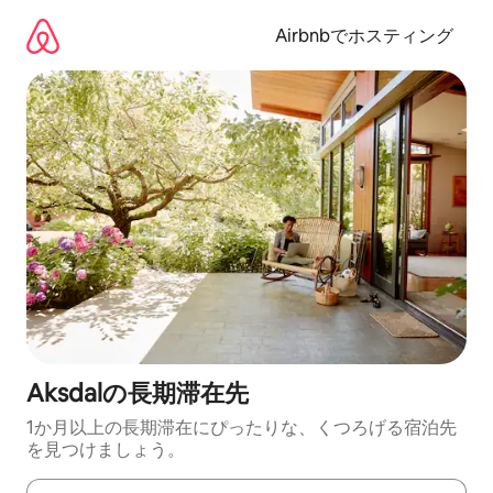
コ
ン
Airbnbでホスティング
テ
ン
ツ
に
ス
キ
ッ
プ
Aksdalの長期滞在先
1か月以上の長期滞在にぴったりな、くつろげる宿泊先
を見つけましょう。