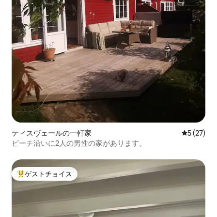
ティスヴェールの一軒家
レビュー2
5 (27)
ビーチ沿いに2人の男性の家があります。
ゲストチョイス
大好評のゲストチョイスです。