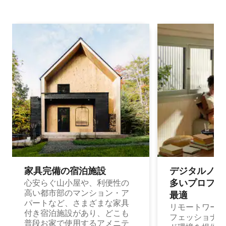
家具完備の宿⁠泊⁠施⁠設
デジタルノマド
多⁠いプ⁠ロ⁠フ⁠ェ⁠
心安らぐ山小屋や、利便性の
高い都市部のマンション・ア
最⁠適
パートなど、さまざまな家具
リモートワーク
付き宿泊施設があり、どこも
フェッショナル
普段お家で使用するアメニテ