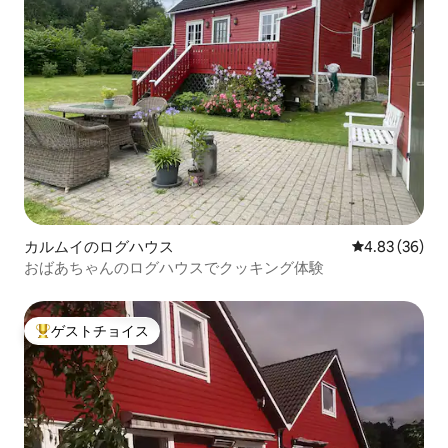
カルムイのログハウス
レビュー36件
4.83 (36)
おばあちゃんのログハウスでクッキング体験
ゲストチョイス
大好評のゲストチョイスです。