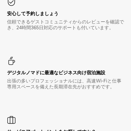
安心して予約しましょう
信頼できるゲストコミュニティからのレビューを確認で
き、24時間365日対応のサポートも付いています。
デジタルノマド⁠に最⁠適⁠なビ⁠ジ⁠ネ⁠ス⁠向⁠け宿⁠泊⁠施⁠設
出張の多いプロフェッショナルには、高速Wi-Fiと仕事
専用スペースを備えた長期滞在先がおすすめです。