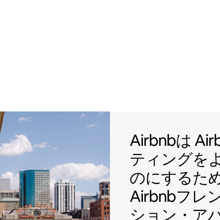
Airbnb
Airbnbは
Ai
ティングを
のにするた
Airbnbフ
ション・ア