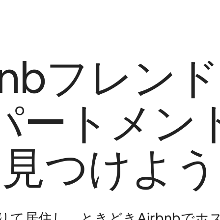
rbnbフレン
パートメン
見つけよう
り⁠て居⁠住⁠し⁠、ときどきAirbnbで