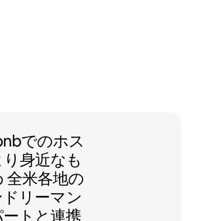
は Airbnbでのホスティングを
rbnbでのホス
より身近なも
め
全米各地の
レンドリーマン
パートと連携