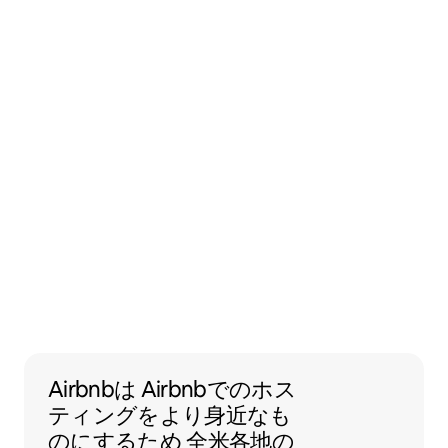
Airbnbは Airbnbでのホスティン
Airbnbは
Airbnbでのホス
ティングをより身近なも
のにするため
全米各地の