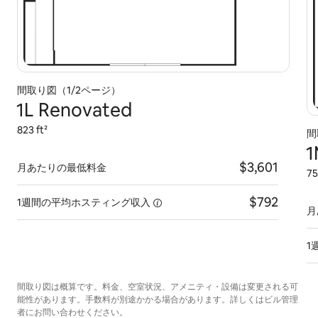
間取り図（1/2ページ）
1L Renovated
823 ft²
間
1
$3,601
月あたりの最低料金
75
$792
1週間の平均ホスティング収入
月
1
間取り図は概算です。料金、空室状況、アメニティ・設備は変更される可
能性があります。手数料が別途かかる場合があります。詳しくはビル管理
者にお問い合わせください。