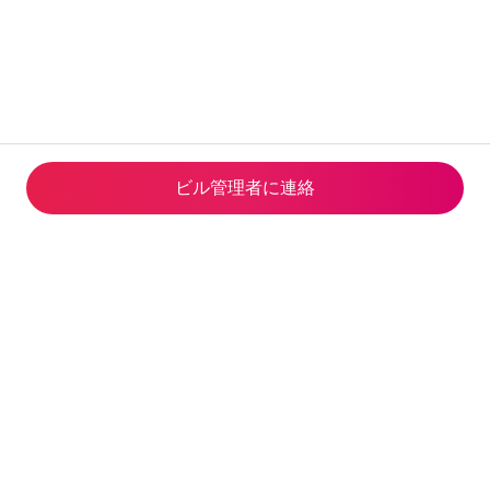
ビル管理者に連⁠絡
Airbnb Global Services Limited
観光庁長官(02)第S0001号(2023
年5月24日-2028年6月14日)
© 2026 Airbnb, Inc.
プライバシー
·
利用規約
·
企業情報