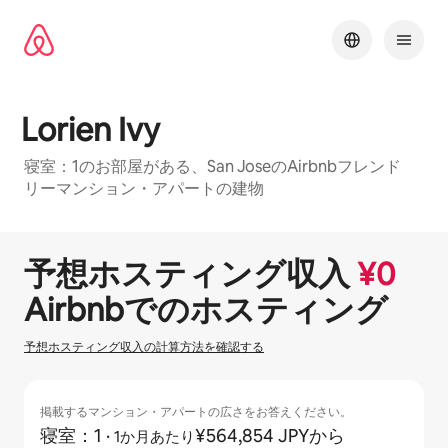
コ
ン
テ
ン
ツ
に
Lorien Ivy
ス
キッ
寝室：1のお部屋がある、San JoseのAirbnbフレンド
プ
リーマンション・アパートの建物
1 / 12
0件中0件表示
予想ホスティング収⁠入
¥
0
Airbnbでのホ⁠ス⁠テ⁠ィ⁠ン⁠グ
予想ホスティング収入の計算方法を確認する
掲載するマンション・アパートの広さをお答えください。
寝室：1
·
¥564,854 JPYから
1か月あたり