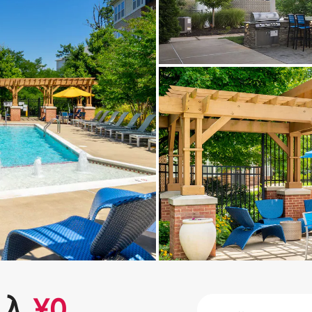
⁠入
¥
0