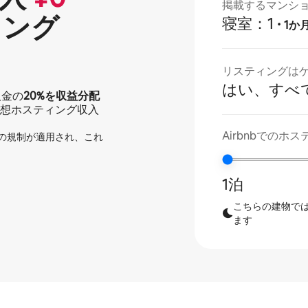
掲載するマンシ
⁠ン⁠グ
寝室：1
·
1か
リスティングは
はい、すべ
取金の
20%
を収益分配
想ホスティング収入
Airbnbでの
の規制が適用され、これ
1泊
こちらの建物では
ます