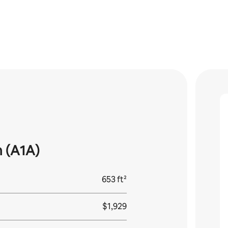
 (A1A)
653 ft²
$1,929