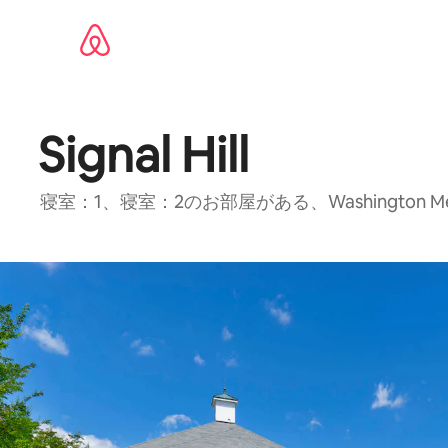
コ
ン
テ
ン
ツ
に
ス
Signal Hill
キッ
プ
寝室：1、寝室：2のお部屋がある、Washington 