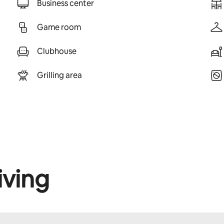
Business center
Game room
Clubhouse
Grilling area
iving