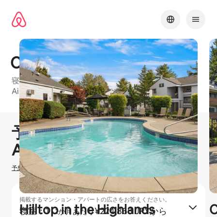
コ
ン
テ
ン
ツ
に
Crown Pointe
ス
キッ
寝室：1、寝室：2のお部屋がある、Seattle Metroの
プ
Airbnbフレンドリーマンション・アパートの建物
1 / 24
0件中0件表示
予想ホスティング収⁠入
¥
0
Airbnbでのホ⁠ス⁠テ⁠ィ⁠ン⁠グ
予想ホスティング収入の計算方法を確認する
掲載するマンション・アパートの広さをお答えください。
Hilltop in the Highlands
C
寝室：1
·
¥224,868 JPYから
1か月あたり