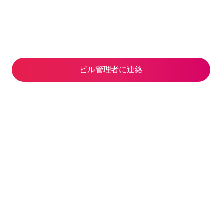
ビル管理者に連⁠絡
Airbnb Global Services Limited
観光庁長官(02)第S0001号(2023
年5月24日-2028年6月14日)
© 2026 Airbnb, Inc.
プライバシー
·
利用規約
·
企業情報