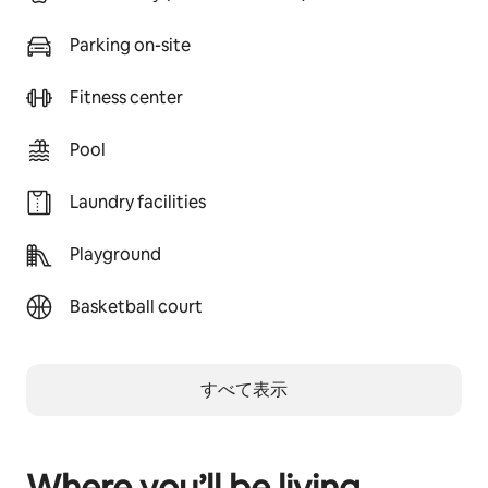
Parking on-site
Fitness center
Pool
Laundry facilities
Playground
Basketball court
すべて表示
Where you’ll be living