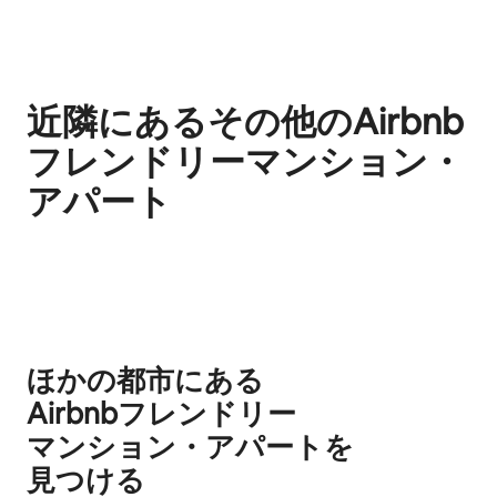
近隣にあるその他のAirbnb
フレンドリーマンション・
アパート
0件中0件表示
ほかの都市にある
Airbnb⁠フ⁠レ⁠ン⁠ド⁠リ⁠ー
マ⁠ン⁠シ⁠ョ⁠ン⁠・ア⁠パ⁠ー⁠ト⁠を
見⁠つ⁠け⁠る