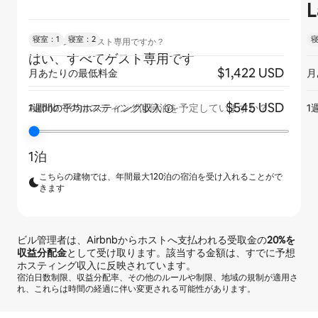
L
寝室：1
寝室：2
寝
リスティングはゲスト専用ですか？
はい、すべてゲスト専用です
$1,422 USD
月あたりの最低料金
月
$545 USD
1週間の平均ホスティング収入
1
Airbnbでのホスティングは何泊を予定していますか？
1泊
こちらの建物では、年間最大120泊の宿泊を受け入れることがで
きます
ビル管理者は、Airbnbからホストへ支払われる受取金の
20%
を
収益分配金
として受け取ります。該当する金額は、すでに予想
ホスティング収入に反映されています。
宿泊日数制限、収益分配率、その他のルールや制限、地域の規制が適用さ
れ、これらは時間の経過に伴い変更される可能性があります。