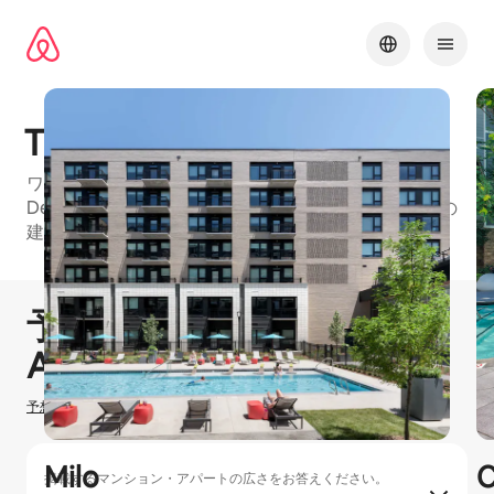
コ
ン
テ
ン
ツ
に
Theo
ス
キッ
ワンルーム、寝室：1、寝室：2のお部屋がある、
プ
DenverのAirbnbフレンドリーマンション・アパートの
建物
1 / 23
0件中0件表示
予想ホスティング収⁠入
¥
0
Airbnbでのホ⁠ス⁠テ⁠ィ⁠ン⁠グ
予想ホスティング収入の計算方法を確認する
Milo
C
掲載するマンション・アパートの広さをお答えください。