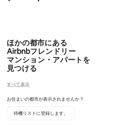
0件中0件表示
ほかの都市にある
Airbnb⁠フ⁠レ⁠ン⁠ド⁠リ⁠ー
マ⁠ン⁠シ⁠ョ⁠ン⁠・ア⁠パ⁠ー⁠ト⁠を
見⁠つ⁠け⁠る
すべて表示
お住まいの都市が表示されませんか？
待機リストに登録します。