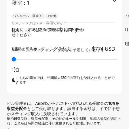
寝室：1
ワンルーム
寝室：1
その他
リスティングはゲスト専用ですか？
はい、すべてゲスト専用です
料金についてはビル管理者にお問い合わ
月
せください
1
$774 USD
1週間の平均ホスティング収入
Airbnbでのホスティングは何泊を予定していますか？
1泊
こちらの建物では、年間最大120泊の宿泊を受け入れることがで
きます
ビル管理者は、Airbnbからホストへ支払われる受取金の
10%
を
収益分配金
として受け取ります。該当する金額は、すでに予想
ホスティング収入に反映されています。
宿泊日数制限、収益分配率、その他のルールや制限、地域の規制が適用さ
れ、これらは時間の経過に伴い変更される可能性があります。