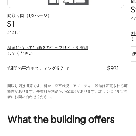
間
S
間取り図（1/2ページ）
47
S1
512 ft²
料
し
料金については建物のウェブサイトを確認
してください
1
$931
1週間の平均ホスティング収入
間取り図は概算です。料金、空室状況、アメニティ・設備は変更される可
能性があります。手数料が別途かかる場合があります。詳しくはビル管理
者にお問い合わせください。
What the building offers