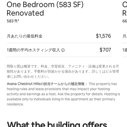
One Bedroom (583 SF)
O
Renovated
R
583 ft²
66
$1,576
月あたりの最低料金
月
$707
1週間の平均ホスティング収入
1
間取り図は概算です。料金、空室状況、アメニティ・設備は変更される可
能性があります。手数料が別途かかる場合があります。詳しくはビル管理
者にお問い合わせください。
Avana Chestnut Hillsの担当チームからの補足情報：
This property has
hosting rules and lease provisions that may impact your hosting
activity and earnings as a host. Ask the property for details. Hosting is
available only to individuals living in the apartment as their primary
residence.
What the building offers