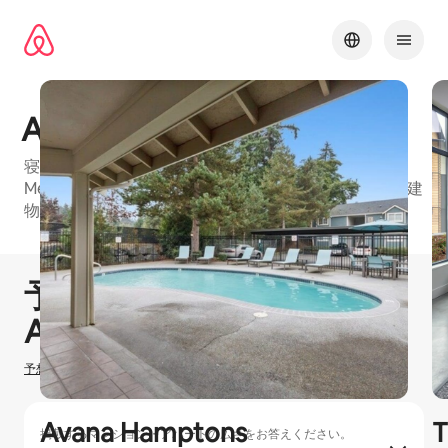
コ
ン
テ
ン
ツ
に
Avana Chestnut Hills
ス
キッ
寝室：1、寝室：2、寝室：3のお部屋がある、Seattle
プ
MetroのAirbnbフレンドリーマンション・アパートの建
物
1 / 28
0件中0件表示
予想ホスティング収⁠入
¥
0
Airbnbでのホ⁠ス⁠テ⁠ィ⁠ン⁠グ
予想ホスティング収入の計算方法を確認する
Avana Hamptons
T
掲載するマンション・アパートの広さをお答えください。