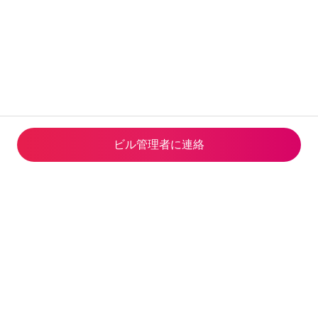
ビル管理者に連⁠絡
Airbnb Global Services Limited
観光庁長官(02)第S0001号(2023
年5月24日-2028年6月14日)
© 2026 Airbnb, Inc.