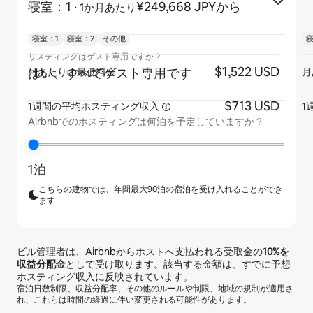
寝室：1
·
¥249,668 JPYから
1か月あたり
寝室：1
寝室：2
その他
寝
リスティングはゲスト専用ですか？
$1,522 USD
はい、すべてゲスト専用です
月あたりの最低料金
月
$713 USD
1週間の平均ホスティング収入
1
Airbnbでのホスティングは何泊を予定していますか？
1泊
こちらの建物では、年間最大90泊の宿泊を受け入れることができ
ます
ビル管理者は、Airbnbからホストへ支払われる受取金の
10%
を
収益分配金
として受け取ります。該当する金額は、すでに予想
ホスティング収入に反映されています。
宿泊日数制限、収益分配率、その他のルールや制限、地域の規制が適用さ
れ、これらは時間の経過に伴い変更される可能性があります。