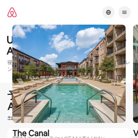
コ
ン
テ
ン
ツ
に
Union At Carrollton Square
ス
キッ
Apartments
プ
寝室：1、寝室：2のお部屋がある、DallasのAirbnbフレ
ンドリーマンション・アパートの建物
1 / 30
0件中0件表示
予想ホスティング収⁠入
¥
0
Airbnbでのホ⁠ス⁠テ⁠ィ⁠ン⁠グ
予想ホスティング収入の計算方法を確認する
The Canal
V