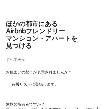
ほかの都市にある
Airbnb⁠フ⁠レ⁠ン⁠ド⁠リ⁠ー
マ⁠ン⁠シ⁠ョ⁠ン⁠・ア⁠パ⁠ー⁠ト⁠を
見⁠つ⁠け⁠る
すべて表示
お住まいの都市が表示されませんか？
待機リストに登録します。
建物の所有者ですか？