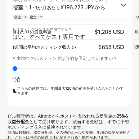
掲載するマンション・アパートの広さをお答えください。
寝室：1
·
¥196,223 JPYから
1か月あたり
寝室：1
寝室：2
リスティングはゲスト専用ですか？
$1,208 USD
月あたりの最低料金
月
はい、すべてゲスト専用です
$658 USD
1週間の平均ホスティング収入
1
Airbnbでのホスティングは何泊を予定していますか？
1泊
こちらの建物では、年間最大120泊の宿泊を受け入れることがで
きます
ビル管理者は、Airbnbからホストへ支払われる受取金の
25%
を
収益分配金
として受け取ります。該当する金額は、すでに予想
ホスティング収入に反映されています。
宿泊日数制限、収益分配率、その他のルールや制限、地域の規制が適用さ
れ、これらは時間の経過に伴い変更される可能性があります。