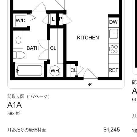
間
A
間取り図（1/7ページ）
61
A1A
583 ft²
月
$1,245
月あたりの最低料金
1