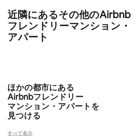
近隣にあるその他のAirbnb
フレンドリーマンション・
アパート
0件中0件表示
ほかの都市にある
Airbnb⁠フ⁠レ⁠ン⁠ド⁠リ⁠ー
マ⁠ン⁠シ⁠ョ⁠ン⁠・ア⁠パ⁠ー⁠ト⁠を
見⁠つ⁠け⁠る
すべて表示