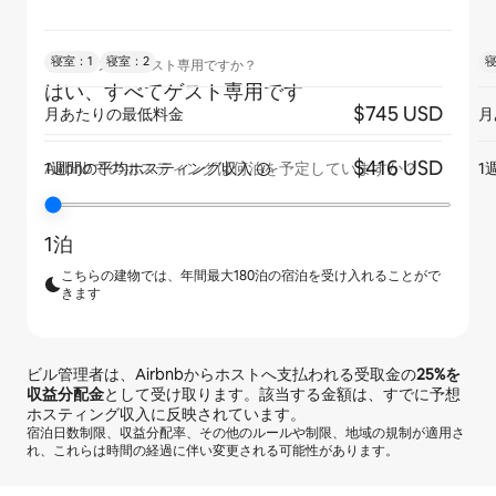
寝室：1
寝室：2
寝
リスティングはゲスト専用ですか？
はい、すべてゲスト専用です
$745 USD
月あたりの最低料金
月
$416 USD
1週間の平均ホスティング収入
1
Airbnbでのホスティングは何泊を予定していますか？
1泊
こちらの建物では、年間最大180泊の宿泊を受け入れることがで
きます
ビル管理者は、Airbnbからホストへ支払われる受取金の
25%
を
収益分配金
として受け取ります。該当する金額は、すでに予想
ホスティング収入に反映されています。
宿泊日数制限、収益分配率、その他のルールや制限、地域の規制が適用さ
れ、これらは時間の経過に伴い変更される可能性があります。