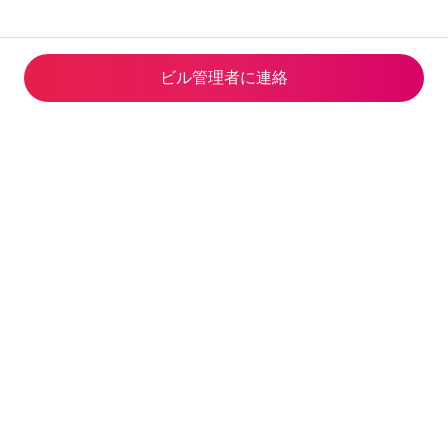
ビル管理者に連⁠絡
Airbnb Global Services Limited
観光庁長官(02)第S0001号(2023
年5月24日-2028年6月14日)
© 2026 Airbnb, Inc.
プライバシー
·
利用規約
·
企業情報