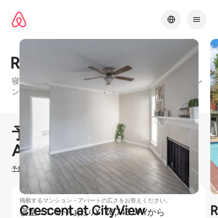
コ
ン
テ
ン
ツ
に
Rockridge Commons
ス
キッ
寝室：1のお部屋がある、Houston MetroのAirbnbフレ
プ
ンドリーマンション・アパートの建物
1 / 17
0件中0件表示
予想ホスティング収⁠入
¥
0
Airbnbでのホ⁠ス⁠テ⁠ィ⁠ン⁠グ
予想ホスティング収入の計算方法を確認する
掲載するマンション・アパートの広さをお答えください。
Crescent at CityView
R
寝室：1
·
¥170,743 JPYから
1か月あたり