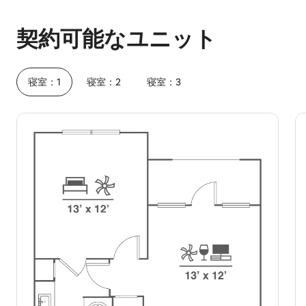
予想ホスティング収入は1か月あたり¥82155です
契約可能なユニット
寝室：1
寝室：2
寝室：3