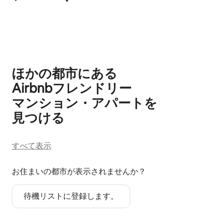
0件中0件表示
ほかの都市にある
Airbnb⁠フ⁠レ⁠ン⁠ド⁠リ⁠ー
マ⁠ン⁠シ⁠ョ⁠ン⁠・ア⁠パ⁠ー⁠ト⁠を
見⁠つ⁠け⁠る
すべて表示
お住まいの都市が表示されませんか？
待機リストに登録します。