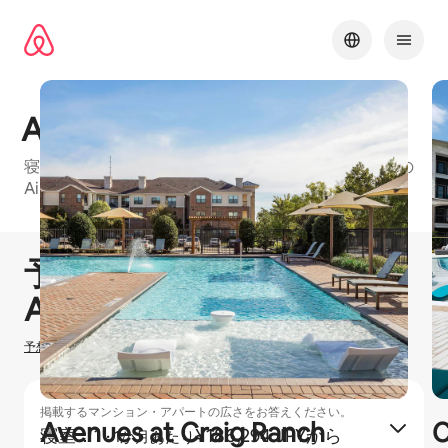
コ
ン
テ
ン
ツ
に
Adley Craig Ranch
ス
キッ
寝室：1、寝室：2、寝室：3のお部屋がある、Dallasの
プ
Airbnbフレンドリーマンション・アパートの建物
1 / 26
0件中0件表示
予想ホスティング収⁠入
¥
0
Airbnbでのホ⁠ス⁠テ⁠ィ⁠ン⁠グ
予想ホスティング収入の計算方法を確認する
掲載するマンション・アパートの広さをお答えください。
Avenues at Craig Ranch
C
寝室：1
·
¥186,294 JPYから
1か月あたり