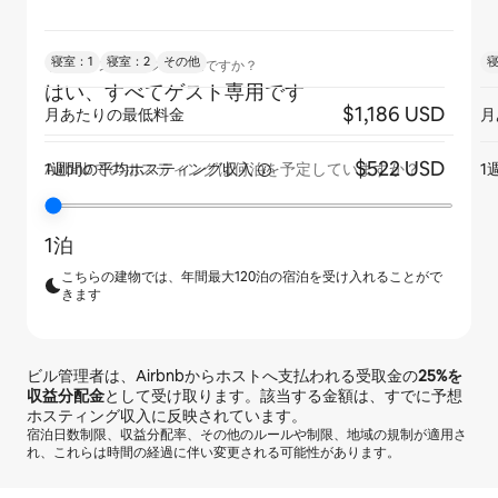
寝室：1
寝室：2
その他
寝
リスティングはゲスト専用ですか？
はい、すべてゲスト専用です
$1,186 USD
月あたりの最低料金
月
$522 USD
1週間の平均ホスティング収入
1
Airbnbでのホスティングは何泊を予定していますか？
1泊
こちらの建物では、年間最大120泊の宿泊を受け入れることがで
きます
ビル管理者は、Airbnbからホストへ支払われる受取金の
25%
を
収益分配金
として受け取ります。該当する金額は、すでに予想
ホスティング収入に反映されています。
宿泊日数制限、収益分配率、その他のルールや制限、地域の規制が適用さ
れ、これらは時間の経過に伴い変更される可能性があります。