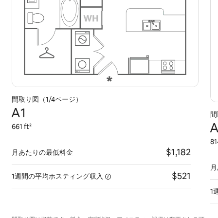
間取り図（1/4ページ）
A1
間
A
661 ft²
81
$1,182
月あたりの最低料金
月
$521
1週間の平均ホスティング収入
1