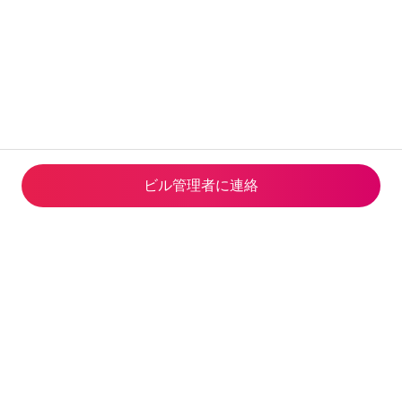
ビル管理者に連⁠絡
Airbnb Global Services Limited
観光庁長官(02)第S0001号(2023
年5月24日-2028年6月14日)
© 2026 Airbnb, Inc.