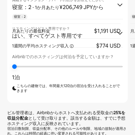
掲載するマンション・アパートの広さをお答えください。
寝室：2
·
¥206,749 JPYから
1か月あたり
寝室：2
寝
リスティングはゲスト専用ですか？
$1,191 USD
月あたりの最低料金
月
はい、すべてゲスト専用です
$774 USD
1週間の平均ホスティング収入
1
Airbnbでのホスティングは何泊を予定していますか？
1泊
こちらの建物では、年間最大120泊の宿泊を受け入れることがで
きます
ビル管理者は、Airbnbからホストへ支払われる受取金の
25%
を
収益分配金
として受け取ります。該当する金額は、すでに予想
ホスティング収入に反映されています。
宿泊日数制限、収益分配率、その他のルールや制限、地域の規制が適用さ
れ、これらは時間の経過に伴い変更される可能性があります。