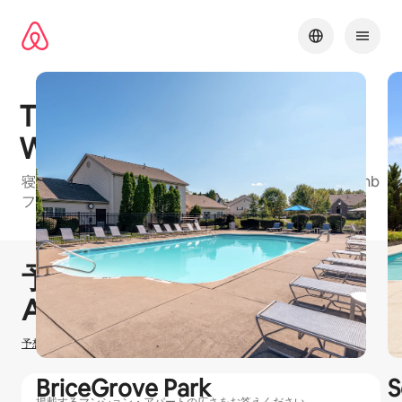
コ
ン
テ
ン
ツ
に
The Commons at Canal
ス
キッ
Winchester
プ
寝室：2、寝室：3のお部屋がある、ColumbusのAirbnb
フレンドリーマンション・アパートの建物
1 / 28
0件中0件表示
予想ホスティング収⁠入
¥
0
Airbnbでのホ⁠ス⁠テ⁠ィ⁠ン⁠グ
予想ホスティング収入の計算方法を確認する
BriceGrove Park
S