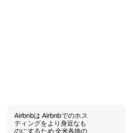
Airbnbは Airbnbでのホスティン
Airbnbは
Airbnbでのホス
ティングをより身近なも
のにするため
全米各地の