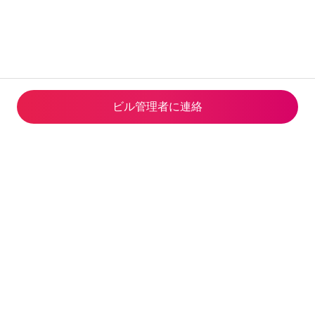
ビル管理者に連⁠絡
Airbnb Global Services Limited
観光庁長官(02)第S0001号(2023
年5月24日-2028年6月14日)
© 2026 Airbnb, Inc.
プライバシー
·
利用規約
·
企業情報