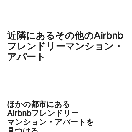
近隣にあるその他のAirbnb
フレンドリーマンション・
アパート
0件中0件表示
ほかの都市にある
Airbnb⁠フ⁠レ⁠ン⁠ド⁠リ⁠ー
マ⁠ン⁠シ⁠ョ⁠ン⁠・ア⁠パ⁠ー⁠ト⁠を
見⁠つ⁠け⁠る