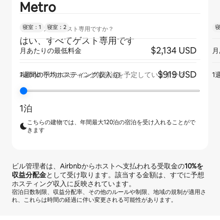
Metro
寝室：1
寝室：2
寝
リスティングはゲスト専用ですか？
はい、すべてゲスト専用です
$2,134 USD
月あたりの最低料金
月
$919 USD
1週間の平均ホスティング収入
1
Airbnbでのホスティングは何泊を予定していますか？
1泊
こちらの建物では、年間最大120泊の宿泊を受け入れることがで
きます
ビル管理者は、Airbnbからホストへ支払われる受取金の
10%
を
収益分配金
として受け取ります。該当する金額は、すでに予想
ホスティング収入に反映されています。
宿泊日数制限、収益分配率、その他のルールや制限、地域の規制が適用さ
れ、これらは時間の経過に伴い変更される可能性があります。