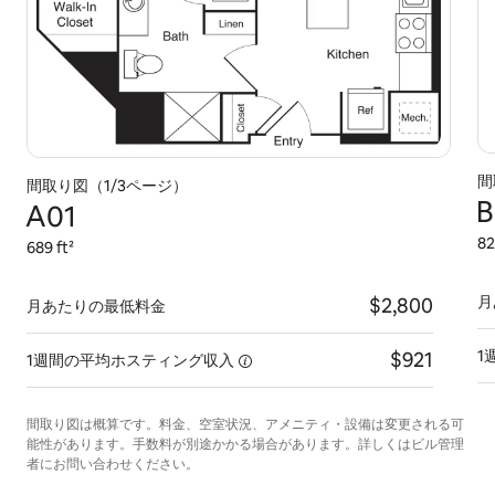
間
間取り図（1/3ページ）
B
A01
82
689 ft²
月
$2,800
月あたりの最低料金
1
$921
1週間の平均ホスティング収入
間取り図は概算です。料金、空室状況、アメニティ・設備は変更される可
能性があります。手数料が別途かかる場合があります。詳しくはビル管理
者にお問い合わせください。