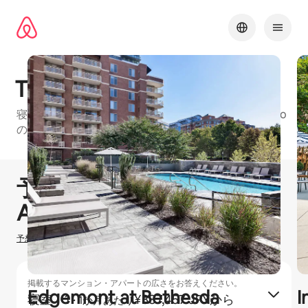
コ
ン
テ
ン
ツ
に
The Edge
ス
キッ
寝室：1、寝室：2のお部屋がある、Washington Metro
プ
のAirbnbフレンドリーマンション・アパートの建物
1 / 20
0件中0件表示
予想ホスティング収⁠入
¥
0
Airbnbでのホ⁠ス⁠テ⁠ィ⁠ン⁠グ
予想ホスティング収入の計算方法を確認する
掲載するマンション・アパートの広さをお答えください。
Edgemont at Bethesda
I
寝室：1
·
¥387,457 JPYから
1か月あたり