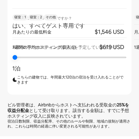
寝室：1
寝室：2
その他
寝
リスティングはゲスト専用ですか？
はい、すべてゲスト専用です
$1,546 USD
月あたりの最低料金
月
$619 USD
1週間の平均ホスティング収入
1
Airbnbでのホスティングは何泊を予定していますか？
1泊
こちらの建物では、年間最大120泊の宿泊を受け入れることがで
きます
ビル管理者は、Airbnbからホストへ支払われる受取金の
25%
を
収益分配金
として受け取ります。該当する金額は、すでに予想
ホスティング収入に反映されています。
宿泊日数制限、収益分配率、その他のルールや制限、地域の規制が適用さ
れ、これらは時間の経過に伴い変更される可能性があります。