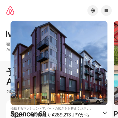
コ
ン
テ
ン
ツ
に
Ivorywood
ス
キッ
寝室：1、寝室：2のお部屋がある、Seattle Metroの
プ
Airbnbフレンドリーマンション・アパートの建物
1 / 17
0件中0件表示
予想ホスティング収⁠入
¥
0
Airbnbでのホ⁠ス⁠テ⁠ィ⁠ン⁠グ
予想ホスティング収入の計算方法を確認する
掲載するマンション・アパートの広さをお答えください。
Spencer 68
P
寝室：1
·
¥289,213 JPYから
1か月あたり