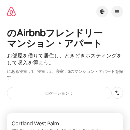
コ
ン
テ
ン
ツ
のAirbnbフ⁠レ⁠ン⁠ド⁠リ⁠ー
に
ス
マ⁠ン⁠シ⁠ョ⁠ン⁠・ア⁠パ⁠ー⁠ト
キッ
プ
お部屋を借⁠り⁠て居⁠住⁠し⁠、ときどきホスティングを
して収⁠入⁠を得⁠よ⁠う。
にある寝室：1、寝室：2、寝室：3のマンション・アパートを探
す
ロケーション：
0件中0件表示
Cortland West Palm