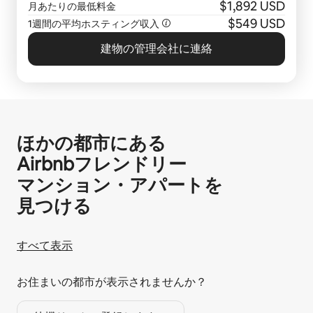
$1,892 USD
月あたりの最低料金
$549 USD
1週間の平均ホスティング収入
建物の管理会社に連絡
ほかの都市にある
Airbnb⁠フ⁠レ⁠ン⁠ド⁠リ⁠ー
マ⁠ン⁠シ⁠ョ⁠ン⁠・ア⁠パ⁠ー⁠ト⁠を
見⁠つ⁠け⁠る
すべて表示
お住まいの都市が表示されませんか？