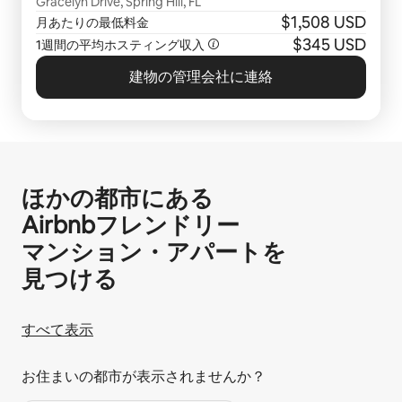
Gracelyn Drive, Spring Hill, FL
$1,508 USD
月あたりの最低料金
$345 USD
1週間の平均ホスティング収入
建物の管理会社に連絡
ほかの都市にある
Airbnb⁠フ⁠レ⁠ン⁠ド⁠リ⁠ー
マ⁠ン⁠シ⁠ョ⁠ン⁠・ア⁠パ⁠ー⁠ト⁠を
見⁠つ⁠け⁠る
すべて表示
お住まいの都市が表示されませんか？