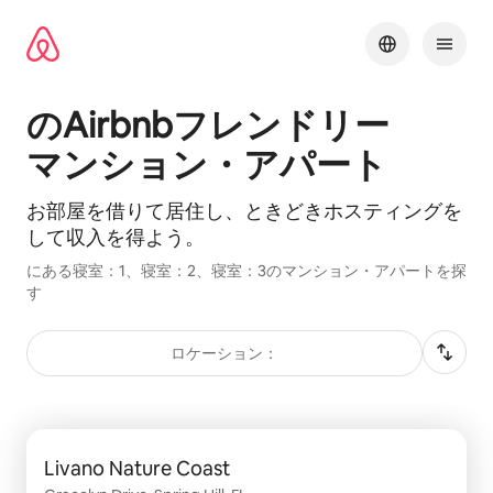
コ
ン
テ
ン
ツ
のAirbnbフ⁠レ⁠ン⁠ド⁠リ⁠ー
に
ス
マ⁠ン⁠シ⁠ョ⁠ン⁠・ア⁠パ⁠ー⁠ト
キッ
プ
お部屋を借⁠り⁠て居⁠住⁠し⁠、ときどきホスティングを
して収⁠入⁠を得⁠よ⁠う。
にある寝室：1、寝室：2、寝室：3のマンション・アパートを探
す
ロケーション：
0件中0件表示
Livano Nature Coast