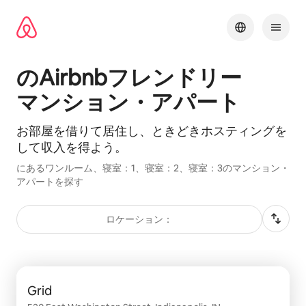
コ
ン
テ
ン
ツ
のAirbnbフ⁠レ⁠ン⁠ド⁠リ⁠ー
に
ス
マ⁠ン⁠シ⁠ョ⁠ン⁠・ア⁠パ⁠ー⁠ト
キッ
プ
お部屋を借⁠り⁠て居⁠住⁠し⁠、ときどきホスティングを
して収⁠入⁠を得⁠よ⁠う。
にあるワンルーム、寝室：1、寝室：2、寝室：3のマンション・
アパートを探す
ロケーション：
0件中0件表示
Grid