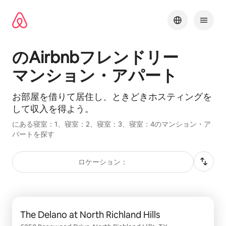
コ
ン
テ
ン
ツ
のAirbnbフ⁠レ⁠ン⁠ド⁠リ⁠ー
に
ス
マ⁠ン⁠シ⁠ョ⁠ン⁠・ア⁠パ⁠ー⁠ト
キッ
プ
お部屋を借⁠り⁠て居⁠住⁠し⁠、ときどきホスティングを
して収⁠入⁠を得⁠よ⁠う。
にある寝室：1、寝室：2、寝室：3、寝室：4のマンション・ア
パートを探す
ロケーション：
0件中0件表示
The Delano at North Richland Hills