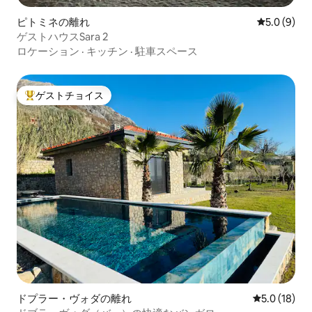
ピトミネの離れ
レビュー9
5.0 (9)
ゲストハウスSara 2
ロケーション
·
キッチン
·
駐車スペース
ゲストチョイス
大好評のゲストチョイスです。
ドプラー・ヴォダの離れ
レビュー18
5.0 (18)