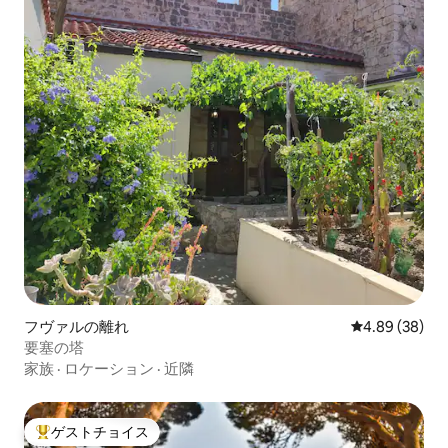
フヴァルの離れ
レビュー38件
4.89 (38)
要塞の塔
家族
·
ロケーション
·
近隣
ゲストチョイス
大好評のゲストチョイスです。