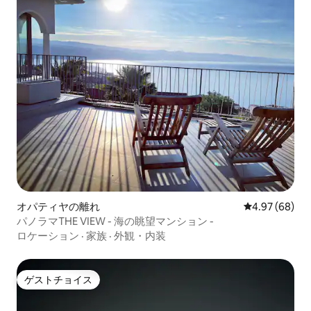
オパティヤの離れ
レビュー68件
4.97 (68)
パノラマTHE VIEW - 海の眺望マンション -
ロケーション
·
家族
·
外観・内装
ゲストチョイス
ゲストチョイス