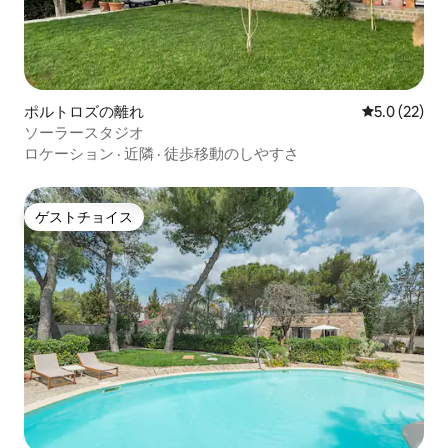
ポルトロズの離れ
レビュー22
5.0 (22)
ソーラースタジオ
ロケーション
·
近隣
·
徒歩移動のしやすさ
ゲストチョイス
ゲストチョイス