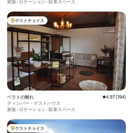
ます
家族
·
ロケーション
·
駐車スペース
ゲストチョイス
大好評のゲストチョイスです。
ベラトの離れ
レビュー194件
4.97 (194)
ティンバー・ゲストハウス
家族
·
ロケーション
·
駐車スペース
ゲストチョイス
大好評のゲストチョイスです。