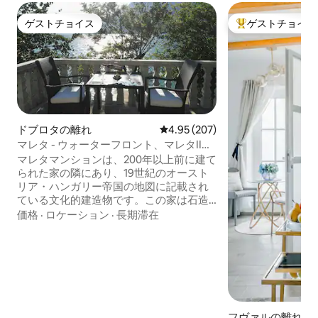
ゲストチョイス
ゲストチョイス
ゲストチョイス
大好評のゲストチ
ドブロタの離れ
レビュー207件、5つ星中4.95
4.95 (207)
マレタ - ウォーターフロント、マレタIIと
IIIをチェック。
マレタマンションは、200年以上前に建て
られた家の隣にあり、19世紀のオースト
リア・ハンガリー帝国の地図に記載され
ている文化的建造物です。この家は石造
りの地中海スタイルの建物です。このア
価格
·
ロケーション
·
長期滞在
パートは、コトルからわずか7 kmのとこ
ろにある、のどかな古い場所、リュータ
という場所にあり、海からわずか5 mのと
ころにあります。 アパートには、手作り
のダブルベッド、ソファベッド、Wi-Fi、
Android TV、ケーブルテレビ、エアコ
ン、ユニークな素朴なキッチン、電子レ
フヴァルの離れ