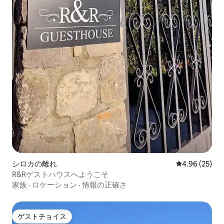
シロカの離れ
レビュー25件
4.96 (25)
R&Rゲストハウスへようこそ
家族
·
ロケーション
·
情報の正確さ
ゲストチョイス
ゲストチョイス