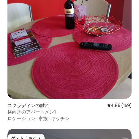
スクラディンの離れ
レビュー159件
4.86 (159)
横向きのアパートメン1
ロケーション
·
家族
·
キッチン
ゲストチョイス