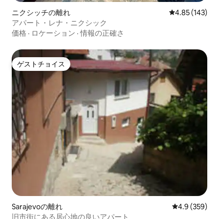
ニクシッチの離れ
レビュー143件
4.85 (143)
アパート・レナ・ニクシック
価格
·
ロケーション
·
情報の正確さ
ゲストチョイス
ゲストチョイス
Sarajevoの離れ
レビュー359
4.9 (359)
旧市街にある居心地の良いアパート