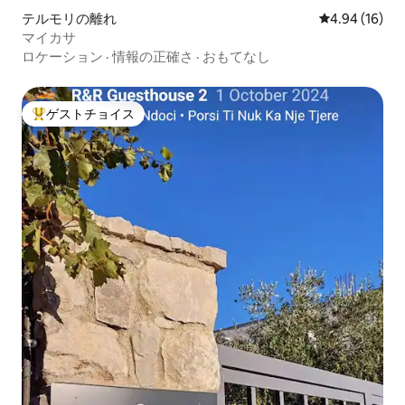
テルモリの離れ
レビュー16件
4.94 (16)
マイカサ
ロケーション
·
情報の正確さ
·
おもてなし
ゲストチョイス
大好評のゲストチョイスです。