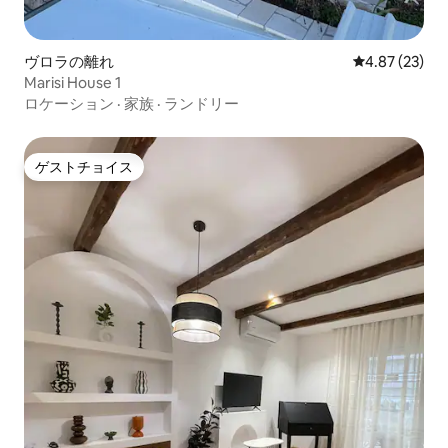
ヴロラの離れ
レビュー23件
4.87 (23)
Marisi House 1
ロケーション
·
家族
·
ランドリー
ゲストチョイス
ゲストチョイス