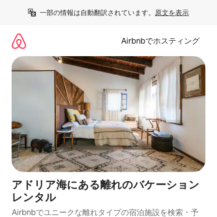
コ
一部の情報は自動翻訳されています。
原文を表示
ン
テ
ン
Airbnbでホスティング
ツ
に
ス
キ
ッ
プ
アドリア海にある離れのバケーション
レンタル
Airbnbでユニークな離れタイプの宿泊施設を検索・予