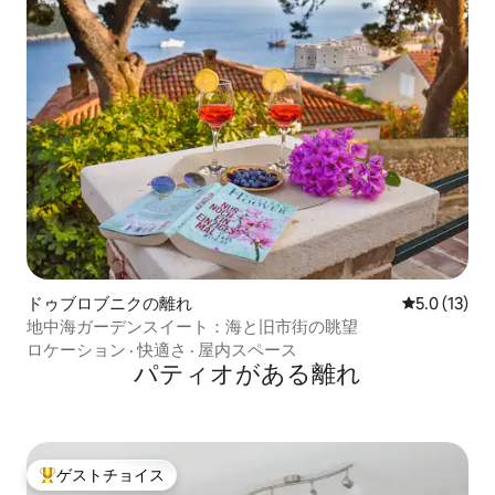
ドゥブロブニクの離れ
レビュー13
5.0 (13)
地中海ガーデンスイート：海と旧市街の眺望
ロケーション
·
快適さ
·
屋内スペース
パティオがある離れ
ゲストチョイス
大好評のゲストチョイスです。