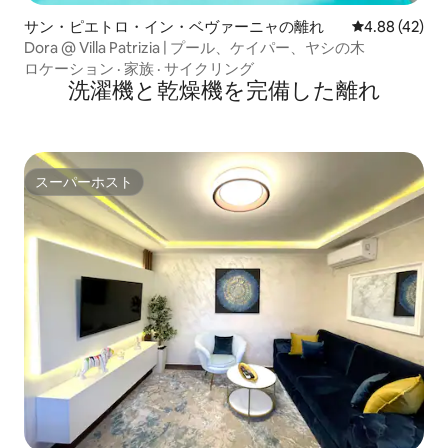
サン・ピエトロ・イン・ベヴァーニャの離れ
レビュー42件
4.88 (42)
Dora @ Villa Patrizia | プール、ケイパー、ヤシの木
ロケーション
·
家族
·
サイクリング
洗濯機と乾燥機を完備した離れ
スーパーホスト
スーパーホスト