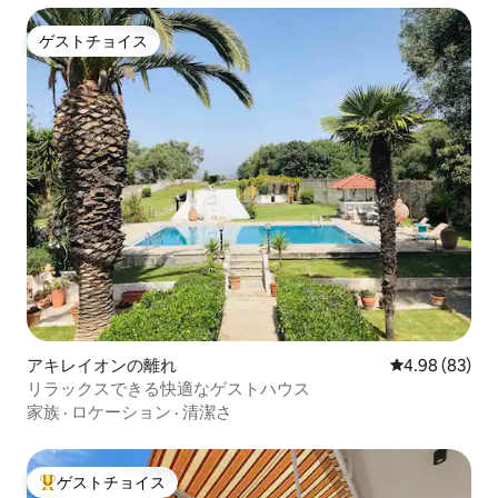
ゲストチョイス
ゲストチョイス
アキレイオンの離れ
レビュー83件
4.98 (83)
リラックスできる快適なゲストハウス
家族
·
ロケーション
·
清潔さ
ゲストチョイス
大好評のゲストチョイスです。