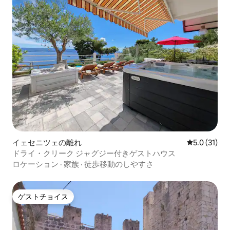
イェセニツェの離れ
レビュー31
5.0 (31)
ドライ・クリーク ジャグジー付きゲストハウス
ロケーション
·
家族
·
徒歩移動のしやすさ
ゲストチョイス
ゲストチョイス