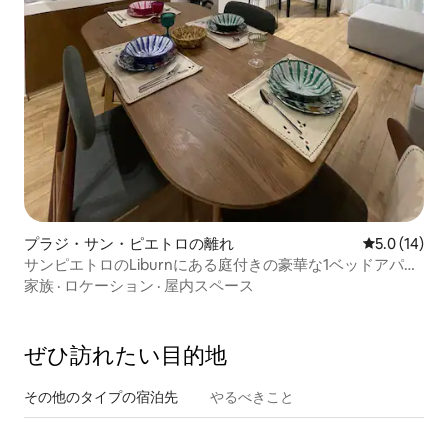
プラジ・サン・ピエトロの離れ
レビュー14
5.0 (14)
サンピエトロのLiburnにある庭付きの豪華な1ベッドアパー
ト
家族
·
ロケーション
·
屋内スペース
ぜひ訪⁠れ⁠た⁠い目⁠的⁠地
その他のタ⁠イ⁠プ⁠の宿⁠泊⁠先
やるべきこと