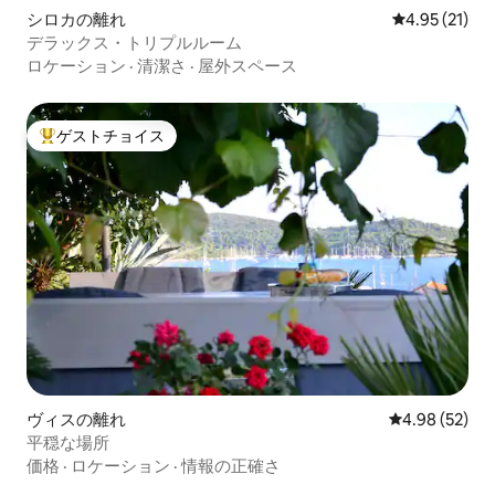
シロカの離れ
レビュー21件
4.95 (21)
デラックス・トリプルルーム
ロケーション
·
清潔さ
·
屋外スペース
ゲストチョイス
大好評のゲストチョイスです。
ヴィスの離れ
レビュー52件
4.98 (52)
平穏な場所
価格
·
ロケーション
·
情報の正確さ