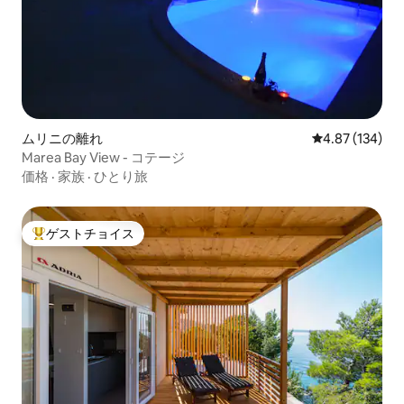
ムリニの離れ
レビュー134件
4.87 (134)
Marea Bay View - コテージ
価格
·
家族
·
ひとり旅
ゲストチョイス
大好評のゲストチョイスです。