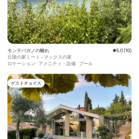
モンテパガノの離れ
レビュー10
5.0 (10)
丘陵の家ミーミ - マックスの家
ロケーション
·
アメニティ・設備
·
プール
ゲストチョイス
ゲストチョイス