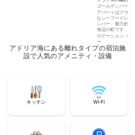
ンジ、冷蔵庫が備わっています。
ゴールデンパール
アパートはフヴァ
なシーフードレス
ンバー、魅力的な
海辺の町です。 
観光スポットです
ロケーション
·
価
て、海のパノラマ
ー
アドリア海にある離れタイプの宿泊施
す。 最寄りのビー
り、パルミジャナ
設で人気のアメニティ・設備
にも行く必要があ
たいだけなら、ポ
一の大きな小石の
Mustačoレス
クテルを楽しみま
キッチン
Wi-Fi