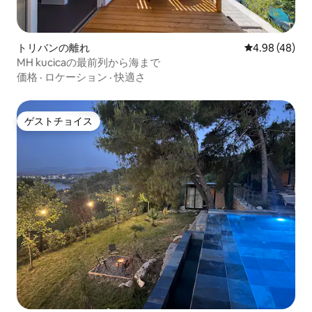
トリバンの離れ
レビュー48件
4.98 (48)
MH kucicaの最前列から海まで
価格
·
ロケーション
·
快適さ
ゲストチョイス
ゲストチョイス