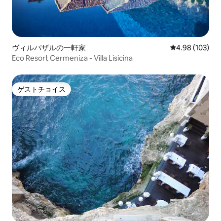
ヴィルパザルの一軒家
レビュー103件
4.98 (103)
Eco Resort Cermeniza - Villa Lisicina
ゲストチョイス
ゲストチョイス