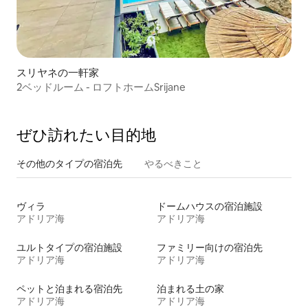
スリヤネの一軒家
2ベッドルーム - ロフトホームSrijane
ぜひ訪⁠れ⁠た⁠い目⁠的⁠地
その他のタ⁠イ⁠プ⁠の宿⁠泊⁠先
やるべきこと
ヴィラ
ドームハウスの宿泊施設
アドリア海
アドリア海
ユルトタイプの宿泊施設
ファミリー向けの宿泊先
アドリア海
アドリア海
ペットと泊まれる宿泊先
泊まれる土の家
アドリア海
アドリア海