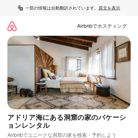
コ
一部の情報は自動翻訳されています。
原文を表示
ン
テ
ン
Airbnbでホスティング
ツ
に
ス
キ
ッ
プ
アドリア海にある洞窟の家のバケーシ
ョンレンタル
Airbnbでユニークな洞窟の家を検索・予約しよう