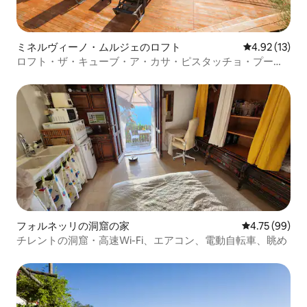
ミネルヴィーノ・ムルジェのロフト
レビュー13件
4.92 (13)
ロフト・ザ・キューブ・ア・カサ・ピスタッチョ・プール
ヴィラ
フォルネッリの洞窟の家
レビュー99件
4.75 (99)
チレントの洞窟・高速Wi-Fi、エアコン、電動自転車、眺め