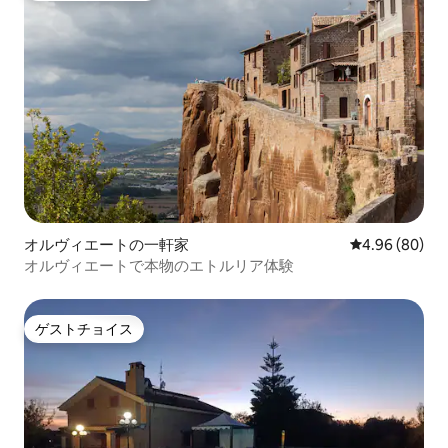
オルヴィエートの一軒家
レビュー80件
4.96 (80)
オルヴィエートで本物のエトルリア体験
ゲストチョイス
ゲストチョイス