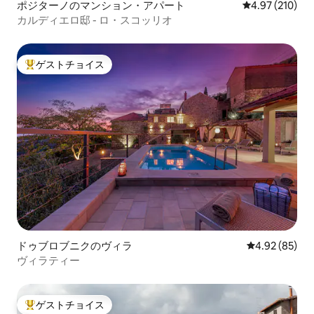
ポジターノのマンション・アパート
レビュー210件
4.97 (210)
カルディエロ邸 - ロ・スコッリオ
ゲストチョイス
大好評のゲストチョイスです。
ドゥブロブニクのヴィラ
レビュー85件
4.92 (85)
ヴィラティー
ゲストチョイス
大好評のゲストチョイスです。