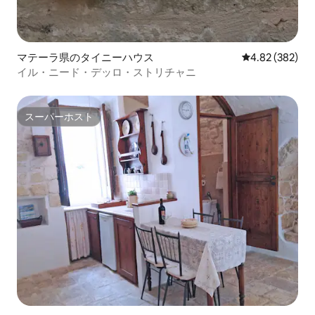
マテーラ県のタイニーハウス
レビュー382件
4.82 (382)
イル・ニード・デッロ・ストリチャニ
スーパーホスト
スーパーホスト