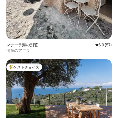
マテーラ県の別荘
レビュー57
5.0 (57)
洞窟のアゴラ
ゲストチョイス
大好評のゲストチョイスです。