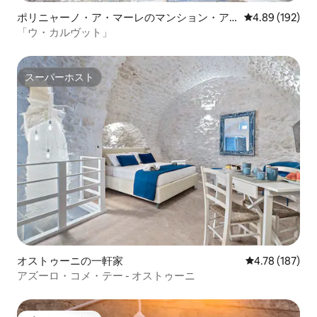
ポリニャーノ・ア・マーレのマンション・ア
レビュー192件
4.89 (192)
パート
「ウ・カルヴット」
スーパーホスト
スーパーホスト
オストゥーニの一軒家
レビュー187件
4.78 (187)
アズーロ・コメ・テー - オストゥーニ