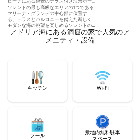
ビーチにある絶景のテラス付き海景ホー
トはリラックスし
ム
ソレントの最も高級なエリアの1つである
いただけます。
マリーナ・グランデの中心部に位置す
る、テラスとバルコニーを備えた新しく
モダンな海の眺望を楽しめるソレントの
アドリア海にある洞窟の家で人気のア
アパートです。ご家族やご友人のグルー
プに最適なこのビーチフロントの家は、
メニティ・設備
最大5名様が快適に宿泊でき、キングサイ
ズベッド1台とシングルベッド1台を備え
た寝室1室、バスルーム1室、ダイニング
エリアを備えたキッチン、クイーンサイ
ズソファベッド（メモリーフォームマッ
トレス）を備えたリビングルーム、海の
眺望テラス、日光浴室、屋外ダイニング
エリアを完備しています。
キッチン
Wi-Fi
敷地内無料駐⁠車
プール
ス⁠ペ⁠ー⁠ス