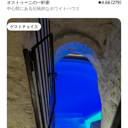
オストゥーニの一軒家
レビュー279件
4.66 (279)
中心部にある伝統的なホワイトハウス
ゲストチョイス
ゲストチョイス