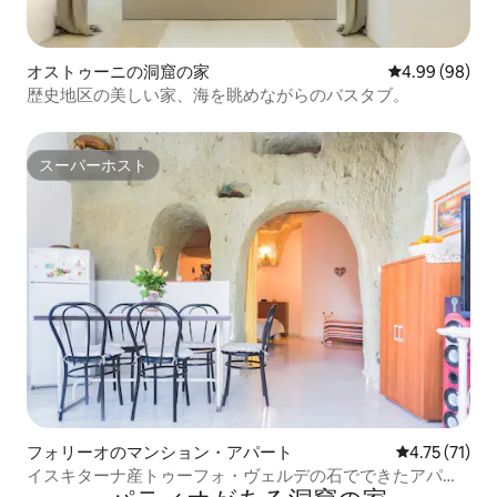
オストゥーニの洞窟の家
レビュー98件
4.99 (98)
歴史地区の美しい家、海を眺めながらのバスタブ。
スーパーホスト
スーパーホスト
フォリーオのマンション・アパート
レビュー71件
4.75 (71)
イスキターナ産トゥーフォ・ヴェルデの石でできたアパー
トメント、フォリオ