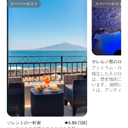
スーパーホスト
スーパーホスト
スーパーホスト
スーパーホスト
サレルノ県のロフ
アントラム・ロフ
独立した入り口の
は、歴史地区に位
います。 細部に渡るこだわりが光るロフ
トは、アンティー
ストを際立たせる
と見える梁が、イ
スタイルと融合しています
テレビ、コーヒー
Wi-Fiなど、あ
た空間です。 ベッドの足元にあるヴォー
ソレントの一軒家
レビュー126件、5つ星中4.86
4.86 (126)
ルト内に設置され