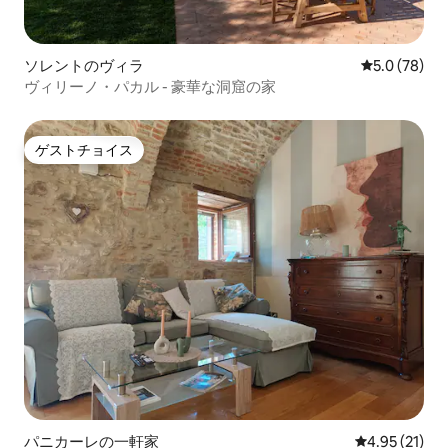
ソレントのヴィラ
レビュー78
5.0 (78)
ヴィリーノ・パカル - 豪華な洞窟の家
ゲストチョイス
ゲストチョイス
パニカーレの一軒家
レビュー21件
4.95 (21)