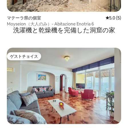
マテーラ県の個室
レビュー5
5.0 (5)
Moyseion（大人のみ）- Abitazione Enotria 6
洗濯機と乾燥機を完備した洞窟の家
ゲストチョイス
ゲストチョイス