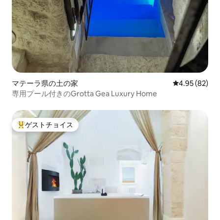
マテーラ県の土の家
レビュー82件
4.95 (82)
専用プール付きのGrotta Gea Luxury Home
ゲストチョイス
大好評のゲストチョイスです。