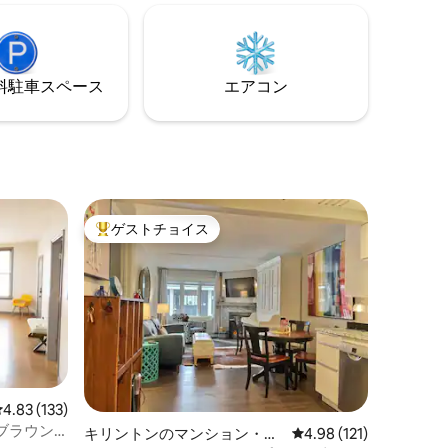
、テニス
多くの風景が見えてきます。 デザイナー
ンでは、
の薪ストーブ式の伝統的なフィンランド
コードプ
式サウナを体験し、アディロンダックの
ストー
厳しい天候を満喫しながら完全にリラッ
けます。
⁠車ス⁠ペ⁠ー⁠ス
エアコン
クスしてください。 ここを気に入ってい
ただければ幸いです。
ゲストチョイス
大好評のゲストチョイスです。
レビュー133件、5つ星中4.83つ星の平均評価
4.83 (133)
ブラウン
キリントンのマンション・ア
レビュー121件、5つ星
4.98 (121)