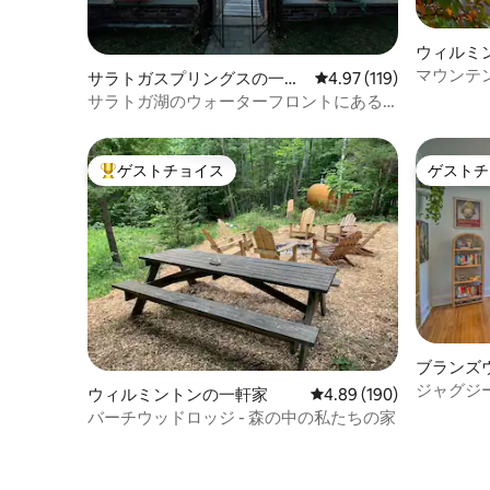
ウィルミ
マウンテ
サラトガスプリングスの一軒
レビュー119件、5つ星
4.97 (119)
家
サラトガ湖のウォーターフロントにある
家！プール、ドック、カヤック
ゲストチョイス
ゲストチ
大好評のゲストチョイスです。
ゲストチ
ブランズ
ジャグジーと
ウィルミントンの一軒家
レビュー190件、5つ星
4.89 (190)
Retreat！
バーチウッドロッジ - 森の中の私たちの家