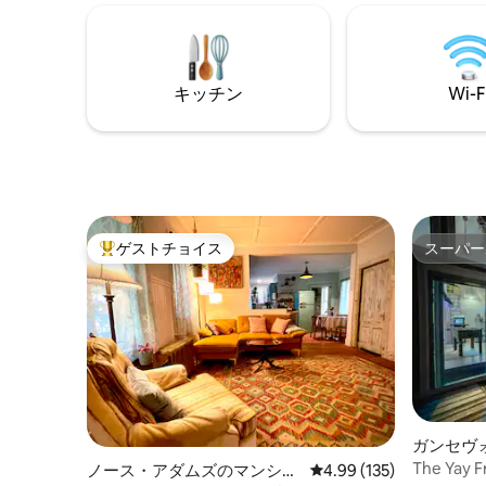
新しいフ
くさんのハイキングコースがあります。
みください。 到着前にすべてを
近隣のウィルミントン、キーン、レイク
し、セル
プラシッドで、ほかのハイキングコース
す。 私
や川、レストランも探してみましょう。
コミュニ
キッチン
Wi-F
誰もが楽しめるこのロッジで、1日をリラ
ックスして終えましょう。
ゲストチョイス
スーパー
大好評のゲストチョイスです。
スーパー
ガンセヴ
ン・アパ
The Ya
ノース・アダムズのマンショ
レビュー135件、5つ星
4.99 (135)