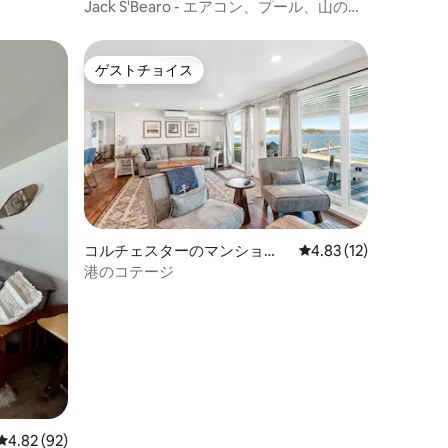
あり）
パート
Jack S'Bearo - エアコン、プール、山の景
色、ハイキング、ジム
ゲストチョイス
ゲストチョイス
コルチェスターのマンショ
レビュー12件、5つ星
4.83 (12)
ン・アパート
港のコテージ
レビュー92件、5つ星中4.82つ星の平均評価
4.82 (92)