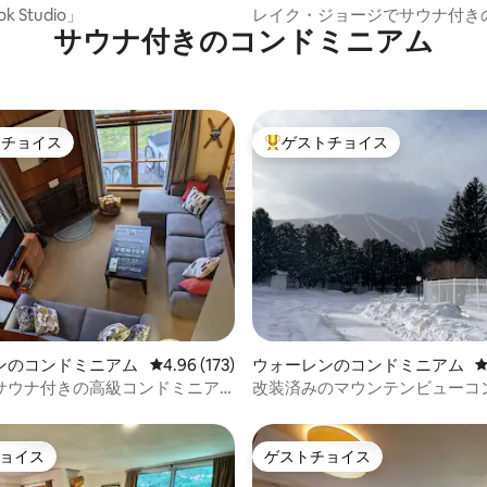
ン・アパート
k Studio」
レイク・ジョージでサウナ付き
サウナ付きのコンドミニアム
楽しもう！
トチョイス
ゲストチョイス
ゲストチョイスです。
大好評のゲストチョイスです。
中4.9つ星の平均評価
ンのコンドミニアム
レビュー173件、5つ星中4.96つ星の平均評価
4.96 (173)
ウォーレンのコンドミニアム
用サウナ付きの高級コンドミニア
改装済みのマウンテンビューコ
ー＆夏用）
アム（2寝室）
ョイス
ゲストチョイス
ョイス
ゲストチョイス