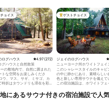
トチョイス
ゲストチョイス
ゲストチョイスです。
大好評のゲストチョイスです。
のログハウス
レビュー272件、5つ星中4.97つ星の平均評価
4.97 (272)
ジェイのログハウス
ログハウスと自然散策
ニューヨーク州ホワイトフェイ
中4.98つ星の平均評価
クプラシッド近くのサウナ付き
ーカーの敷地内で、自然に囲まれた
このシャレースタイルのキャビ
ログハウス
ートな空間をお楽しみくださ
の中に静かにあり、素晴らしい
クロウ、マス、サギ、ミサゴ、カ
色と新しい専用サウナを備えて
て時折はタウンドリも滞在を彩
この宿泊施設は、ホワイトフェ
 川沿いや森の中には、4マイル以
ンテンスキーリゾート、レイク
イベートなハイキングコースが
ド、キーンバレーの近くのアデ
地にあるサウナ付きの宿泊施設で人
。 カヤックと釣り竿をご用意し
ック公園にあり、一年中屋外探
の焚き
を楽しむことができます。 ゲス
ロ仕様のマッサージテーブル、
イキングコース、クロスカント