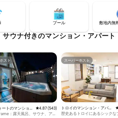
ィンランド式薪サウナをお楽し
ーコース、川遊びや釣りの場所
110%消毒
コートを利用できます。 キャビ
フチェックインを提供していま
サウナ、シャッフルボード、レ
たちは多様性を尊重し、あらゆる
レーヤー、カラオケマシン、薪
ティの方々を歓迎します。
ブ、焚き火台をお楽しみいただ
i
プール
敷地内無料駐
サウナ付きのマンション・アパート
ホスト
スーパーホスト
ホスト
スーパーホスト
トロイのマンション・アパー
ォートのマンショ
レビュー543件、5つ星中4.87つ星の平均評価
4.87 (543)
ト
ート
歴史あるトロイにあるシックな
y Frame：露天風呂、サウナ、アー
中4.99つ星の平均評価