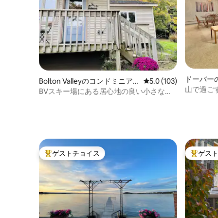
ドーバー
Bolton Valleyのコンドミニア
レビュー103件、5つ星
5.0 (103)
山で過ご
ム
BVスキー場にある居心地の良い小さな山
（スキー
のコンドミニアム
ゲストチョイス
ゲス
大好評のゲストチョイスです。
大好評の