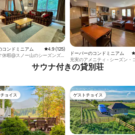
のコンドミニアム
レビュー125件、5つ星中4.9つ星の平均評価
4.9 (125)
中5.0つ星の平均評価
ドーバーのコンドミニアム
す休暇@スノー山のシーズンズ
充実のアメニティ - シーズン・
イン/スキーアウト）
サウナ付きの貸別荘
アムのジム - スポーツセンター -
トチョイス
ゲストチョイス
ゲストチョイスです。
ゲストチョイス