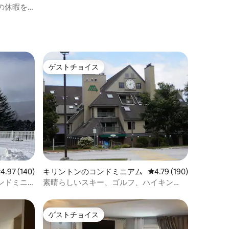
の休暇を
ゲストチョイス
ゲストチョイス
レビュー140件、5つ星中4.97つ星の平均評価
4.97 (140)
キリントンのコンドミニアム
レビュー190件、5つ星
4.79 (190)
ンドミニ
素晴らしいスキー、ゴルフ、ハイキン
グ、サイクリング、アドベンチャー
ゲストチョイス
ゲストチョイス