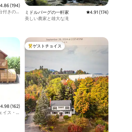
レビュー194件、5つ星中4.86つ星の平均評価
4.86 (194)
台付きの
ミドルバーグの一軒家
レビュー174件、5つ星
4.91 (174)
美しい農家と雄大な滝
ゲストチョイス
大好評のゲストチョイスです。
レビュー162件、5つ星中4.98つ星の平均評価
4.98 (162)
ェイス・