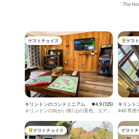
アパート
「The Noo
ゲストチョイス
ゲス
ゲストチョイス
大好評の
キリントンのコンドミニアム
レビュー125件、5つ星
4.9 (125)
キリント
キリントンの向かい側 | 山の景色、エアコ
#45 専
ン、アーケード
ム（スキ
ゲストチョイス
ゲストチ
大好評のゲストチョイスです。
ゲストチ