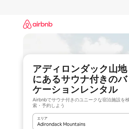
コ
ン
テ
ン
ツ
に
ス
キ
ッ
プ
アディロンダック山地
にあるサウナ付きのバ
ケーションレンタル
Airbnbでサウナ付きのユニークな宿泊施設を
索・予約しよう
エリア
検索結果が表示されたら、上下の矢印キーを使っ