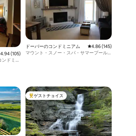
ドーバーのコンドミニアム
レビュー145件、5つ星
4.86 (145)
マウント・スノー・スパ・サマープール
レビュー105件、5つ星中4.94つ星の平均評価
4.94 (105)
まで徒歩
コンドミニ
 プール
ゲストチョイス
大好評のゲストチョイスです。