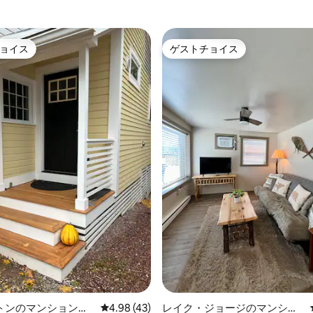
ストーンの家（家具付きデッキ
スケットボールを楽しもう
ョイス
ゲストチョイス
ョイス
ゲストチョイス
中4.97つ星の平均評価
トンのマンション・
レビュー43件、5つ星中4.98つ星の平均評価
4.98 (43)
レイク・ジョージのマンショ