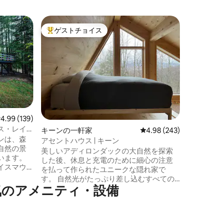
ジェイの
ゲストチョイス
ゲス
大好評のゲストチョイスです。
大好評
Aフレー
郊 - ユ
ADK A
なミッド
です！ 静かな道沿いに位置するこの素晴
らしい空
グ、パド
険に満ち
クスした
ペットの
レビュー139件、5つ星中4.99つ星の平均評価
4.99 (139)
含むすべ
ス・レイ
キーンの一軒家
レビュー243件、5つ星
4.98 (243)
さが備わ
三角屋根
ンは、森
ートハイ
アセントハウス | キーン
自然の景
コース、
美しいアディロンダックの大自然を探索
います。
ーセイブ
した後、休息と充電のために細心の注意
イスマウ
を払って作られたユニークな隠れ家で
プラシッ
す。 自然光がたっぷり差し込むすべての
ィロンダ
気のアメニティ・設備
部屋から、自然の穏やかな景色を楽しめ
索と冒険
ます。 広々とした窓から、森を通して
トは、ハ
山々の上に昇る太陽を眺めましょう。 家
リースキ
の階を上ると、それぞれの階からさらに