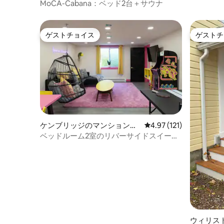
ケードバ
ン・アパート
MoCA-Cabana：ベッド2台＋サウナ
ゲストチョイス
ゲストチ
ゲストチョイス
ゲストチ
ケンブリッジのマンション・
レビュー121件、5つ星
4.97 (121)
アパート
ベッドルーム2室のリバーサイドスイート
@スマッグス（サウナ＆ジャグジー付
き）
ウィリス