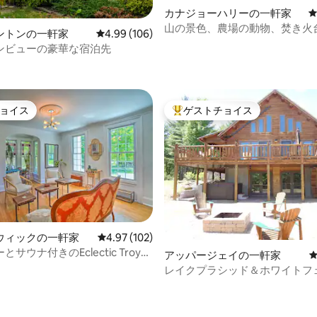
カナジョーハリーの一軒家
山の景色、農場の動物、焚き火
ントンの一軒家
レビュー106件、5つ星中4.99つ星の平均評価
4.99 (106)
キャブース！
ンビューの豪華な宿泊先
中4.97つ星の平均評価
ョイス
ゲストチョイス
ョイス
大好評のゲストチョイスです。
ウィックの一軒家
レビュー102件、5つ星中4.97つ星の平均評価
4.97 (102)
サウナ付きのEclectic Troy
中4.89つ星の平均評価
アッパージェイの一軒家
レイクプラシッド＆ホワイトフ
グランドパインズロッジ