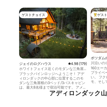
ゲストチョイス
ゲス
ゲストチョイス
大好評の
ポツダム
川沿いの
ジェイのログハウス
レビュー179件、5つ星
4.98 (179)
160エ
ホワイトフェイス近くのモダンな三角屋
プライベ
根の家（露天風呂・ジャグジー、サウナ
ブラックパインロッジへようこそ！ アデ
い。 フ
付き）
ィロンダックの中心部に位置するこのモ
モ、そし
ダンな三角屋根の3ベッド/3バスキャビン
ります。
は、最大8名様まで宿泊可能です。 アメニ
上のプラ
アディロンダック山
ティ： ホットタブ パノラマバレルサウナ
あります
ビリヤード台 ヘリックスマットレス ファ
ています。 ロマンチックな川沿い
イヤーピット カヤック 美しい木々に囲ま
火台、プ
れたこの場所は静かで、玄関の外にはた