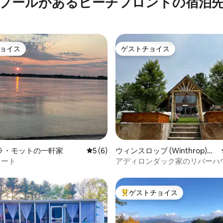
プールがあるビーチフロントの宿泊
ョイス
ゲストチョイス
ョイス
ゲストチョイス
4.59つ星の平均評価
ラ・モットの一軒家
レビュー6件、5つ星中5つ星の平均評価
5 (6)
ウィンスロップ (Winthrop)の
ログハウス
リート
アディロンダック家のリバーハ
（2016年）
ゲストチョイス
大好評のゲストチョイスです。