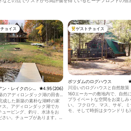
さなどの点でゲストから高評価を得ているビーチフロントの宿
トチョイス
ゲストチョイス
ゲストチョイスです。
大好評のゲストチョイスです。
ポツダムのログハウス
川沿いのログハウスと自然散策
アン・レイクのシャ
レビュー206件、5つ星中4.95つ星の平均評価
4.95 (206)
160エーカーの敷地内で、自然
新築のアディロンダック湖の田舎
プライベートな空間をお楽しみ
ー
に完成した新築の素朴な湖畔の家
い。 フクロウ、マス、サギ、ミ
クス。アディロンダック湖でカ
モ、そして時折はタウンドリも
チュービング、釣り、水泳をお
ります。 川沿いや森の中には、
ださい。チューブがあります。
上のプライベートなハイキング
めのチューブとドック、そして
あります。 カヤックと釣り竿を
のフローティングドックがあり