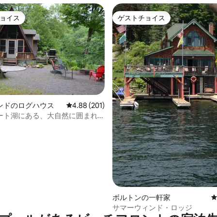
ョイス
ゲストチョイス
ョイス
ゲストチョイス
中4.91つ星の平均評価
ンドのログハウス
レビュー201件、5つ星中4.88つ星の平均評価
4.88 (201)
ート湖にある、大自然に囲まれ
の葉のログハウス
ボルトンの一軒家
サマーウィンド・ロッジ