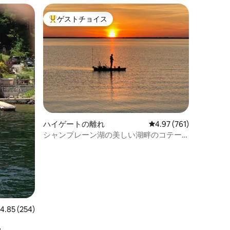
ゲストチョイス
大好評のゲストチョイスです。
ハイゲートの離れ
レビュー761件、5つ星
4.97 (761)
シャンプレーン湖の美しい湖畔のコテー
ジ
レビュー254件、5つ星中4.85つ星の平均評価
4.85 (254)