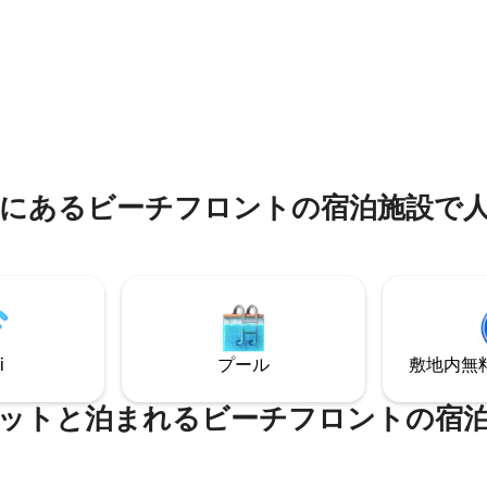
ています。 ロマンチックな川沿いの焚き
火台、プロ仕様のマッサージテ
を楽しめます。ゴアマウンテン
新しいフィンランド式薪サウナ
分、ハイキングコースがたくさん
みください。 到着前にすべてを110%消毒
。 インディアンレイクのスキー
中4.93つ星の平均評価
し、セルフチェックインを提供
アイススケートリンク、スケー
す。 私たちは多様性を尊重し、
リアがあります。 スノーシ
コミュニティの方々を歓迎しま
ロスカントリースキー、そり、
ド台、フーズボール台をご用意
ます。
にあるビーチフロントの宿泊施設で
i
プール
敷地内無料駐
ットと泊まれるビーチフロントの宿