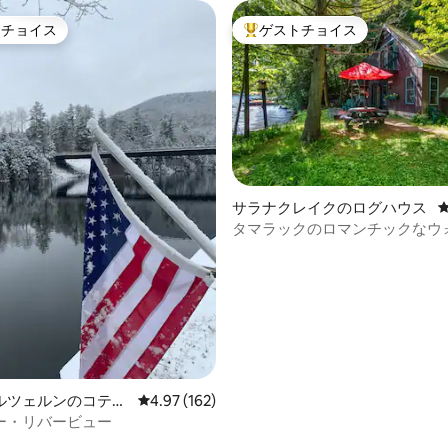
トチョイス
ゲストチョイス
ゲストチョイスです。
大好評のゲストチョイスです。
サラナクレイクのログハウス
タマラックのロマンチックなウ
フロントキャビン（2名様用）
中4.78つ星の平均評価
ルツェルンのコテー
レビュー162件、5つ星中4.97つ星の平均評価
4.97 (162)
ー・リバービュー