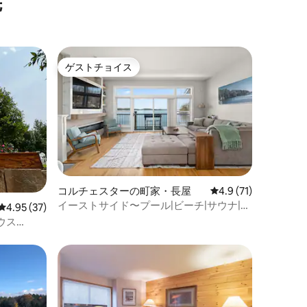
先
ゲストチョイス
ゲストチョイス
コルチェスターの町家・長屋
レビュー71件、5つ
4.9 (71)
イーストサイド〜プール|ビーチ|サウナ|ド
レビュー37件、5つ星中4.95つ星の平均評価
4.95 (37)
ック
ウス