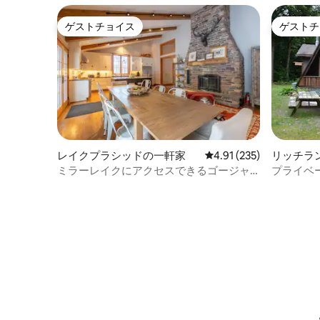
ゲストチョイス
ゲストチ
ゲストチョイス
ゲストチ
レイクプラシッドの一軒家
レビュー235件、5つ星
4.91 (235)
リッチラ
ミラーレイクにアクセスできるゴージャ
プライベ
スな改装済みの家！
たカエデ