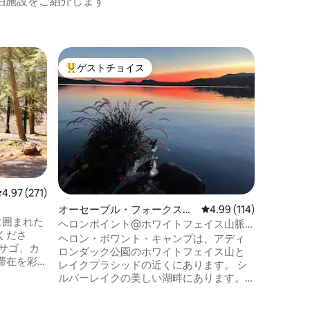
泊施設をご紹介します
レイク・
ゲストチョイス
ゲス
大好評のゲストチョイスです。
大好評
ウォータ
レイクジ
ハドソン
ーターフロン
り、水泳
はただリ
活動に最適です。 
トガの両
としたお
ることでしょう。 
レビュー271件、5つ星中4.97つ星の平均評価
4.97 (271)
れたポー
オーセーブル・フォークスの
レビュー114件、5つ星
4.99 (114)
ントを楽
に囲まれた
ゲストスイート
スイート
ヘロンポイント@ホワイトフェイス山脈
くださ
い。 寒い日には美しい室内暖炉で暖めま
近くのシルバーレイク
ヘロン・ポワント・キャンプは、アディ
サゴ、カ
しょう。 カヤックが2艘ありますので、お
ロンダック公園のホワイトフェイス山と
滞在を彩
楽しみく
レイクプラシッドの近くにあります。 シ
4マイル以
ルバーレイクの美しい湖畔にあります。
コースが
サラナック湖の近く。プライベートドッ
ご用意し
クとカヤック。 カップル、小家族、プロ