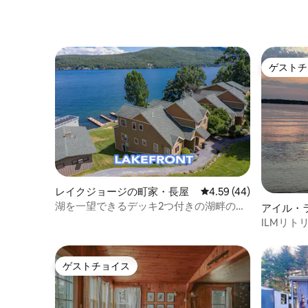
ゲストチ
ゲストチ
レイクジョージの町家・長屋
レビュー44件、5つ星中
4.59 (44)
湖を一望できるデッキ2つ付きの湖畔のタ
アイル・
ウンハウス
ILMリト
ゲストチョイス
ゲストチョイス