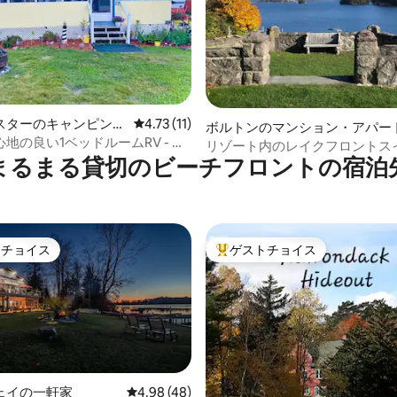
4.89つ星の平均評価
スターのキャンピング
レビュー11件、5つ星中4.73つ星の平均評価
4.73 (11)
ボルトンのマンション・アパー
地の良い1ベッドルームRV - プ
リゾート内のレイクフロントス
まるまる貸切のビーチフロントの宿泊
ングベッド/キッチン/バルコニ
トチョイス
ゲストチョイス
ゲストチョイスです。
大好評のゲストチョイスです。
ェイの一軒家
レビュー48件、5つ星中4.98つ星の平均評価
4.98 (48)