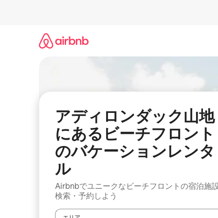
コ
ン
テ
ン
ツ
に
ス
キ
ッ
プ
アディロンダック山地
にあるビーチフロント
のバケーションレンタ
ル
Airbnbでユニークなビーチフロントの宿泊施
検索・予約しよう
エリア