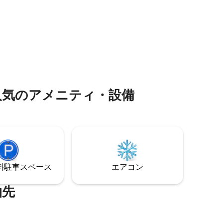
フェッショナルに最適です。 アディロン
ーブル、
ダックの多くの山頂、湖、川、池、ハイ
をお楽し
キングトレイル、スキー場に近いです。
シルバーレイクは、端から端まで約3.5マ
していま
イルの長さがあり、周囲の海岸線は13マイ
あらゆる
ル以上のプライベートな湖です。 水泳、
す。
釣り、パドリング、湖畔でのんびりする
のに最適です。
人気のアメニティ・設備
⁠車ス⁠ペ⁠ー⁠ス
エアコン
泊先