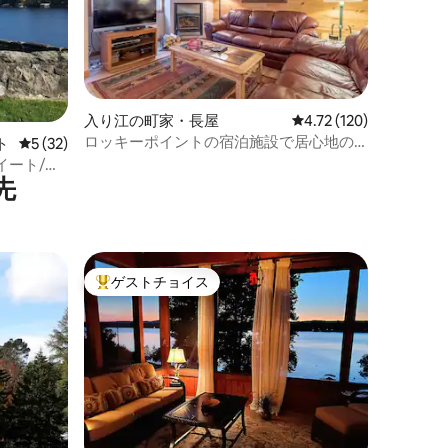
入り江の町家・長屋
レビュー120件、5つ星
4.72 (120)
ロッキーポイントの宿泊施設で居心地の
ト
レビュー32件、5つ星中5つ星の平均評価
5 (32)
良いタウンハウス
イート/キ
先
ー
ゲストチョイス
大好評のゲストチョイスです。