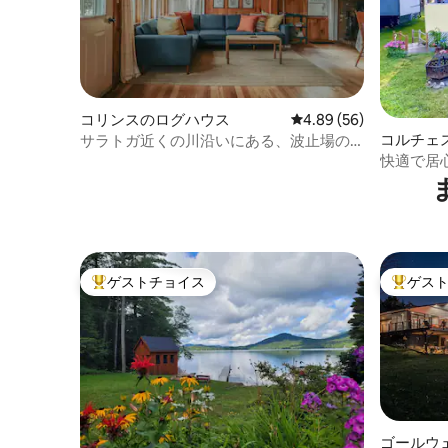
コリンスのログハウス
レビュー56件、5つ星中
4.89 (56)
コルチェ
サラトガ近くの川沿いにある、波止場の
カー・RV
ある居心地の良いログハウス
快適で居心
ール付き
ゲストチョイス
ゲス
大好評のゲストチョイスです。
大好評の
ゴールウ