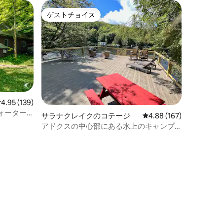
ゲストチョイス
ゲストチョイス
レビュー139件、5つ星中4.95つ星の平均評価
4.95 (139)
ォーター
サラナクレイクのコテージ
レビュー167件、5つ星
4.88 (167)
。
アドクスの中心部にある水上のキャンプ
ファイヤーロッジ