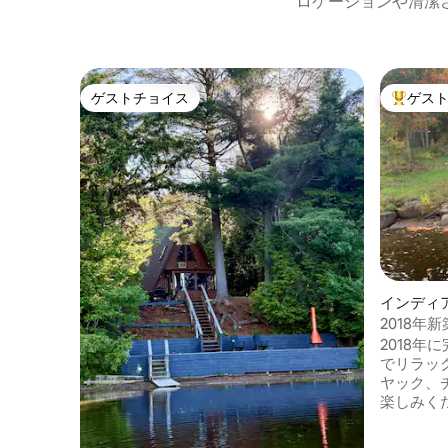
ロケーションや清潔
ゲストチョイス
ゲス
ゲストチョイス
大好評の
インディ
レー
2018年
風シャレ
2018年
でリラッ
ヤック、
楽しみく
浮かぶた
泳ぐため