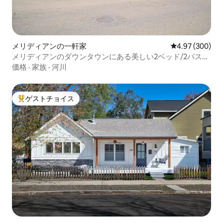
メリディアンの一軒家
レビュー300件
4.97 (300)
メリディアンのダウンタウンにある美しい2ベッド/2バスル
ームの家
価格
·
家族
·
河川
ゲストチョイス
大好評のゲストチョイスです。