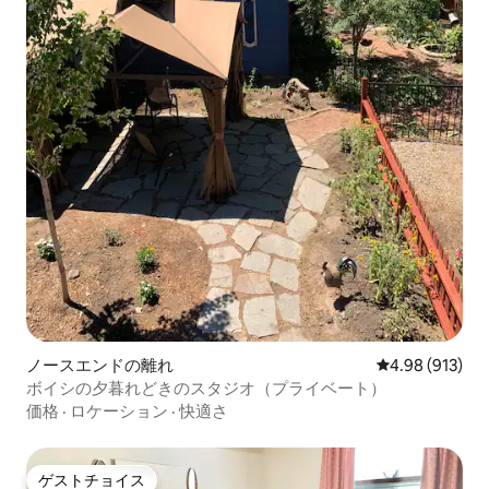
ノースエンドの離れ
レビュー913件
4.98 (913)
ボイシの夕暮れどきのスタジオ（プライベート）
価格
·
ロケーション
·
快適さ
ゲストチョイス