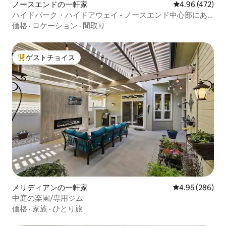
ノースエンドの一軒家
レビュー472件
4.96 (472)
ハイドパーク・ハイドアウェイ - ノースエンド中心部にあ
る1寝室
価格
·
ロケーション
·
間取り
ゲストチョイス
大好評のゲストチョイスです。
メリディアンの一軒家
レビュー286件
4.95 (286)
中庭の楽園/専用ジム
価格
·
家族
·
ひとり旅