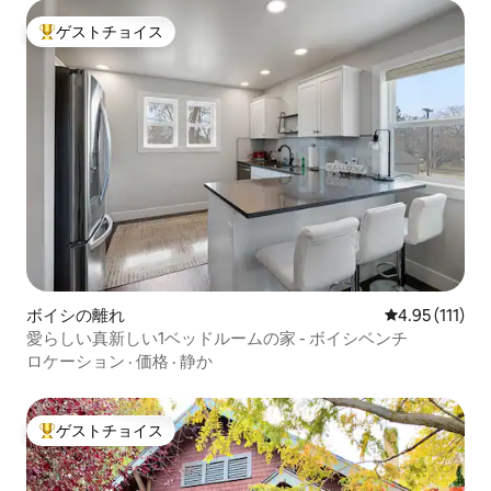
ゲストチョイス
大好評のゲストチョイスです。
ボイシの離れ
レビュー111
4.95 (111)
愛らしい真新しい1ベッドルームの家 - ボイシベンチ
ロケーション
·
価格
·
静か
ゲストチョイス
大好評のゲストチョイスです。