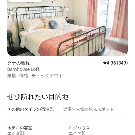
ゲストチョイス
クナの離れ
レビュー349件
4.96 (349)
Barnhouse Loft
家族
·
価格
·
チェックアウト
ぜひ訪⁠れ⁠た⁠い目⁠的⁠地
その他のタ⁠イ⁠プ⁠の宿⁠泊⁠先
近場で人気の観光スポット
ホテルの客室
ログハウス
エイダ郡
エイダ郡