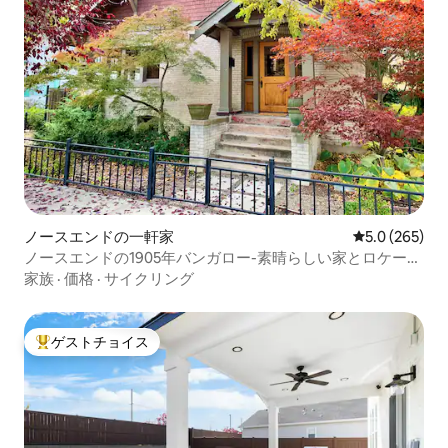
ノースエンドの一軒家
レビュー265
5.0 (265)
ノースエンドの1905年バンガロー-素晴らしい家とロケーシ
ョン
家族
·
価格
·
サイクリング
ゲストチョイス
大好評のゲストチョイスです。