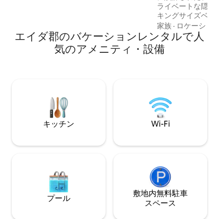
ライベートな隠れ家へ
ク。ダウンタウンまで5分。2ベッドルー
キングサイズベッ
ムと専用ワークスペースのあるサンルー
ルーム、リビング
ム。モダンなインテリアと必需品が揃っ
家族
·
ロケーショ
エイダ郡のバケーションレンタルで人
ペースを備えたキッ
ています。ペットは禁止です。
外では、ファイヤ
気のアメニティ・設備
ーが楽しめるスペ
ャグジーとラウン
スの2つの独立し
ただけます。 ロマンチックな週末を計画
している方も、一
も、ボイシーを探
たい方も、私たち
お部屋は、魅力、
キッチン
Wi-Fi
融合させています
敷地内無料駐⁠車
プール
ス⁠ペ⁠ー⁠ス