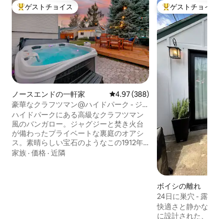
ゲストチョイス
ゲストチョイス
大好評のゲストチョイスです。
大好評のゲストチ
ノースエンドの一軒家
レビュー388件、5つ星中4.97
4.97 (388)
豪華なクラフツマン@ハイドパーク - ジ
ャグジー + 焚き火
ハイドパークにある高級なクラフツマン
風のバンガロー。ジャグジーと焚き火台
が備わったプライベートな裏庭のオアシ
ス。素晴らしい宝石のようなこの1912年
の修復済みの一階建てのクラフツマンス
家族
·
価格
·
近隣
タイルの家は、オリジナルの木工品とク
ラシックなビルトインで飾られていま
す。コーヒー＆ティーバー付きのグルメ
ボイシの離れ
キッチン。静かな並木道のあるN Endエリ
24日に巣穴 - 露
アにある、このオープンコンセプトの宿
寝室/1バスルーム
快適さと静かなつ
泊先でリラックスしてください。ボイシ
に設計された、ボ
で最も人気のロケーション、ハイドパー