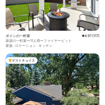
ボイシの一軒家
レビュー117
4.97 (117)
新築の一軒家〜11人用〜ファイヤーピット
家族
·
ロケーション
·
キッチン
ゲストチョイス
大好評のゲストチョイスです。