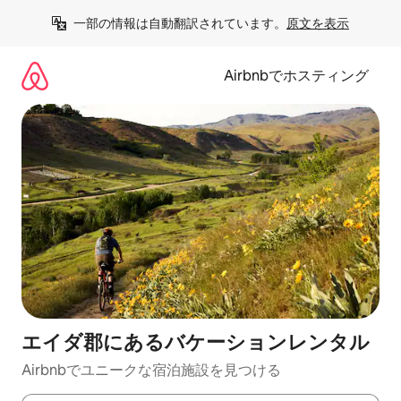
コ
一部の情報は自動翻訳されています。
原文を表示
ン
テ
ン
Airbnbでホスティング
ツ
に
ス
キ
ッ
プ
エイダ郡にあるバケーションレンタル
Airbnbでユニークな宿泊施設を見つける