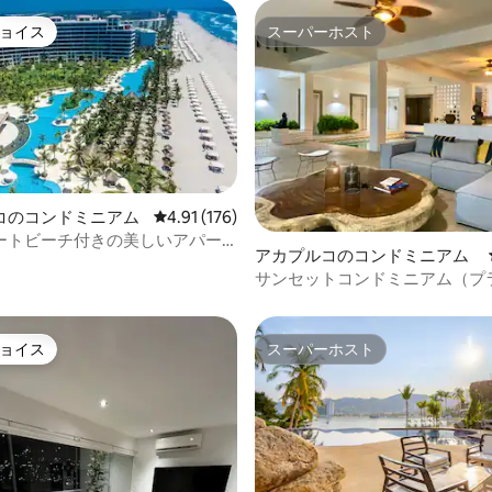
ョイス
スーパーホスト
ョイス
スーパーホスト
コのコンドミニアム
レビュー176件、5つ星中4.91つ星の平均評価
4.91 (176)
中4.88つ星の平均評価
ートビーチ付きの美しいアパー
アカプルコのコンドミニアム
！
サンセットコンドミニアム（プ
トプールと卓球）
ョイス
スーパーホスト
ョイス
スーパーホスト