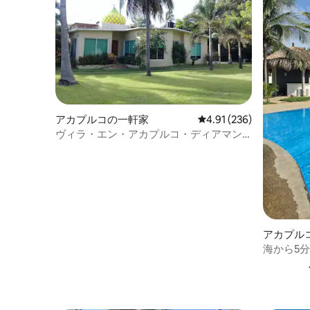
アカプルコの一軒家
レビュー236件、5つ星
4.91 (236)
ヴィラ・エン・アカプルコ・ディアマン
テ
アカプル
海から5
ラ