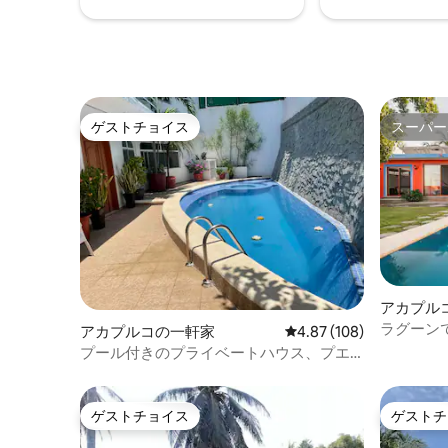
ゲストチョイス
スーパー
ゲストチョイス
スーパー
アカプル
ラグーン
アカプルコの一軒家
レビュー108件、5つ星
4.87 (108)
プール付きのプライベートハウス、プエ
ルト・マルケスビーチ近く
ゲストチョイス
ゲストチ
ゲストチョイス
ゲストチ