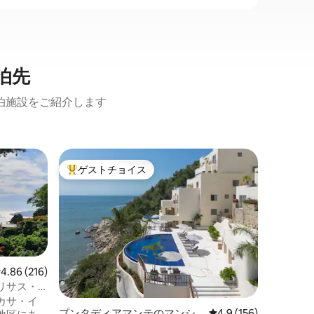
泊先
泊施設をご紹介します
イカコス
ゲストチョイス
ゲス
大好評のゲストチョイスです。
大好評
ート
中心部の
ブロック
「街で一
コを満喫
トメント
います。
ある大通
レマンか
レビュー216件、5つ星中4.86つ星の平均評価
4.86 (216)
り、ビー
リサス・
まで歩い
risas
に、すぐ
カサ・イ
プンタディアマンテのマンシ
レビュー156件、5つ
4.9 (156)
ルマート