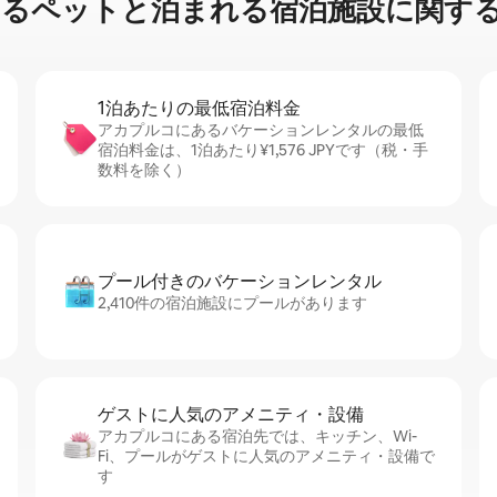
⁠ッ⁠ト⁠と泊⁠ま⁠れ⁠る宿⁠泊⁠施⁠設⁠に関⁠す⁠る
1泊あたりの最⁠低⁠宿⁠泊⁠料⁠金
アカプルコにあるバケーションレンタルの最低
宿泊料金は、1泊あたり¥1,576 JPYです（税・手
数料を除く）
プール付きのバ⁠ケ⁠ー⁠シ⁠ョ⁠ンレ⁠ン⁠タ⁠ル
2,410件の宿泊施設にプールがあります
ゲストに人⁠気⁠のア⁠メ⁠ニ⁠テ⁠ィ・設⁠備
アカプルコにある宿泊先では、キッチン、Wi-
Fi、プールがゲストに人気のアメニティ・設備で
す