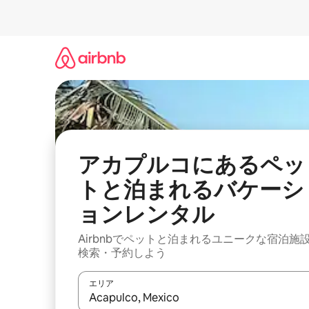
コ
ン
テ
ン
ツ
に
ス
キ
ッ
プ
アカプルコにあるペッ
トと泊まれるバケーシ
ョンレンタル
Airbnbでペットと泊まれるユニークな宿泊施
検索・予約しよう
エリア
検索結果が表示されたら、上下の矢印キーを使っ