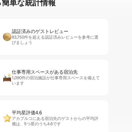
簡⁠単⁠な統⁠計⁠情⁠報
認証済みのゲ⁠ス⁠ト⁠レ⁠ビ⁠ュ⁠ー
83,750件を超える認証済みレビューを参考に選
びましょう
仕事専用ス⁠ペ⁠ー⁠スがあ⁠る宿⁠泊⁠先
1,090件の宿泊施設が仕事専用スペースを備えて
います
平均星評価4.6
アカプルコにある宿泊先のゲストからの平均評
価は、5つ星のうち4.6です