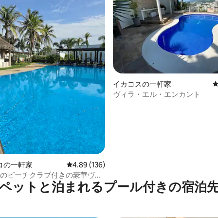
中4.91つ星の平均評価
イカコスの一軒家
ヴィラ・エル・エンカント
コの一軒家
レビュー136件、5つ星中4.89つ星の平均評価
4.89 (136)
分のビーチクラブ付きの豪華ヴィ
ペットと泊まれるプール付きの宿泊