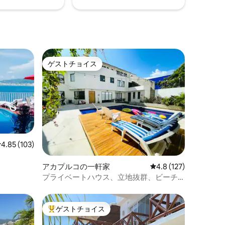
ゲストチョイス
ゲストチョイス
レビュー103件、5つ星中4.85つ星の平均評価
4.85 (103)
アカプルコの一軒家
レビュー127件、5つ
4.8 (127)
プライベートハウス、立地抜群、ビーチ
まで30メートル
ゲストチョイス
大好評のゲストチョイスです。