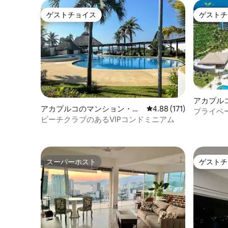
ゲストチョイス
ゲストチ
ゲストチョイス
ゲストチ
アカプル
アカプルコのマンション・ア
レビュー171件、5つ星
4.88 (171)
プライベ
パート
ビーチクラブのあるVIPコンドミニアム
トメント
スーパーホスト
ゲストチ
スーパーホスト
ゲストチ