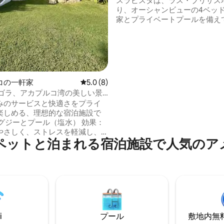
スラビスタは、ラス・ブリサス
り、オーシャンビューの4ベッ
家とプライベートプールを備え
す。サービススタッフのオプシ
いてはお問い合わせください。 アカプル
コのラス・ブリサスの高級住宅
る、海が見える美しい4ベッド
ライベートプール付きの家、カ
ラビスタ・ラス・ブリサス・ア
コの一軒家
レビュー8件、5つ星中5.0つ星の平均評価
5.0 (8)
をご覧ください。スタッフのオ
アゴラ、アカプルコ湾の美しい景
についてはお問い合わせくださ
みのサービスと快適さをプライ
楽しめる、理想的な宿泊施設で
やさしく、ストレスを軽減し、
ペットと泊まれる宿泊施設で人気のア
 バーベキューグリル
、映画館タイプのテレビルー
ープで楽しめるさまざまな共用
スを提供するスタッフが待機し
ビ、エ
i-Fi、高品質のシーツとタオル
快適な独立した客室5室。
i
プール
敷地内無料駐