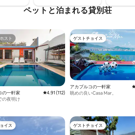
ペットと泊まれる貸別荘
ホスト
ゲストチョイス
ホスト
ゲストチョイス
アカプルコの一軒家
コの一軒家
レビュー112件、5つ星中4.91つ星の平均評価
4.91 (112)
眺めの良いCasa Mar。
での夜明け
中4.87つ星の平均評価
ョイス
ゲストチョイス
ョイス
ゲストチョイス