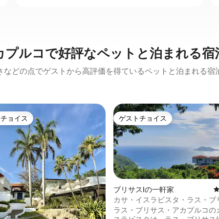
カプルコで好評なペットと泊まれる宿
さなどの点でゲストから高評価を得ているペットと泊まれる宿
トチョイス
ゲストチョイス
ゲストチョイスです。
ゲストチョイス
ブリサスIの一軒家
カサ・イスラビスタ・ラス・ブ
4.97つ星の平均評価
アカプルコ（Casa IslaVista Las B
ラス・ブリサス・アカプルコの
Acapulco） - 4部屋