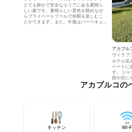
とても静かで安全なエリアにある素晴ら
しい家です。素晴らしい景色を眺めなが
らプライベートプールで休暇を楽しむこ
とができます。また、午後はバーベキュ
ーや美味しい魚料理を作ることもできま
す。完全プライベートのプールをお楽し
みいただけます！ 5つのベッドルームには
12名様まで宿泊可能で、そのうち4つのベ
アカプル
ッドルームにはキングサイズのベッド1
ヴィラ 
台、もう1つのベッドルームにはキングサ
色
ホテル並
イズのベッド1台とシングルベッド2台が備
ベートに
わっています。すべての寝室にはエアコ
す。 ジャグジーとプール（塩水） 効果：
ン、クローゼット、フルバスルームが備
肌や目に
わっています。
アカプルコの
血行を改善します。
付きの庭
ム、グル
エリア。 完璧な家具が揃っており、一流
のサービ
ています。 専用バスルーム、テレ
アコン、W
を備えた
キッチン
Wi-F