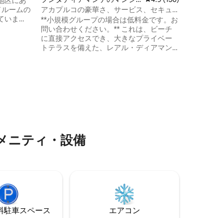
地区にあ
ョン・アパート
素早く簡
ドルームの
アカプルコの豪華さ、サービス、セキュ
楽しむの
ていま
リティ。夏季料金
**小規模グループの場合は低料金です。お
ョンにつ
問い合わせください。** これは、ビーチ
に直接アクセスでき、大きなプライベー
地にあ
トテラスを備えた、レアル・ディアマン
ルームのプ
テにあるエレガントで上品なビーチフロ
サ・イス
ントのアパートです。 白い砂浜に直接ア
カプルコ
クセスできる低層建築の豪華マンショ
プション
ン。 パノラマオーシャンビューとプラン
い。
ジプールを備えた広大なテラス。アカプ
ルコのディアマンテ地域に位置し、安全
で美しく、豪華な3つのインフィニティプ
ールがあります。
メニティ・設備
⁠車ス⁠ペ⁠ー⁠ス
エアコン