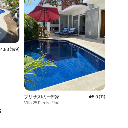
レビュー199件、5つ星中4.83つ星の平均評価
4.83 (199)
ブリサスIの一軒家
レビュー11件、5つ
5.0 (11)
Villa 25 Piedra Fina
先