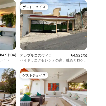
ゲストチョイス
ゲストチョイス
レビュー104件、5つ星中4.9つ星の平均評価
4.9 (104)
アカプルコのヴィラ
レビュー75件、5つ星
4.92 (75)
ライベー
ハイドラエクセレンテの家、眺めとロケ
ーションが素晴らしいです
ゲストチョイス
ゲストチョイス