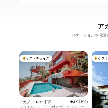
ア
ロケーションや清潔
ゲストチョイス
ゲス
大好評のゲストチョイスです。
大好評の
アカプルコの一軒家
レビュー98件、5つ星中
4.97 (98)
プライベートプール付きヴィラコンデサ