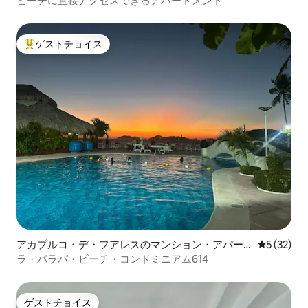
ビーチに直接アクセスできるアパートメント
ゲストチョイス
大好評のゲストチョイスです。
アカプルコ・デ・フアレスのマンション・アパー
レビュー3
5 (32)
ト
ラ・パラパ・ビーチ・コンドミニアム614
ゲストチョイス