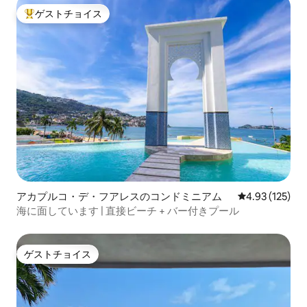
ゲストチョイス
大好評のゲストチョイスです。
アカプルコ・デ・フアレスのコンドミニアム
レビュー125件
4.93 (125)
海に面しています | 直接ビーチ + バー付きプール
ゲストチョイス
ゲストチョイス