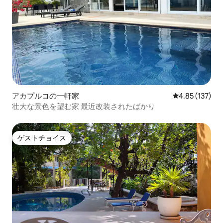
アカプルコの一軒家
レビュー137件
4.85 (137)
壮大な景色を望む家 最近改装されたばかり
ゲストチョイス
ゲストチョイス