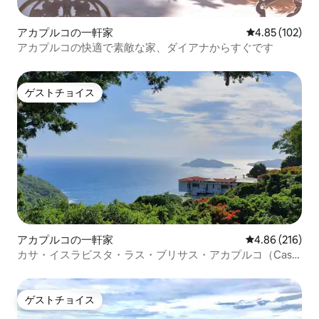
アカプルコの一軒家
レビュー102件
4.85 (102)
アカプルコの快適で素敵な家、ダイアナからすぐです
ゲストチョイス
ゲストチョイス
アカプルコの一軒家
レビュー216件
4.86 (216)
カサ・イスラビスタ・ラス・ブリサス・アカプルコ（Casa
IslaVista Las Brisas Acapulco） - 4部屋
ゲストチョイス
ゲストチョイス