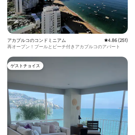
アカプルコのコンドミニアム
レビュー251件
4.86 (251)
再オープン！プールとビーチ付きアカプルコのアパート
ゲストチョイス
ゲストチョイス