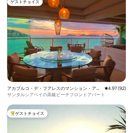
ゲストチョイス
ゲストチョイス
アカプルコ・デ・フアレスのマンション・アパ
レビュー92件
4.97 (92)
ート
サンタルシアベイの高級ビーチフロントアパート
ゲストチョイス
大好評のゲストチョイスです。