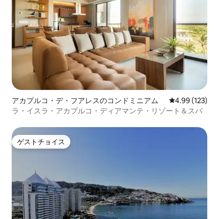
アカプルコ・デ・フアレスのコンドミニアム
レビュー123件
4.99 (123)
ラ・イスラ・アカプルコ・ディアマンテ・リゾート＆スパ
ゲストチョイス
ゲストチョイス