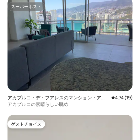
スーパーホスト
スーパーホスト
アカプルコ・デ・フアレスのマンション・アパ
レビュー19件
4.74 (19)
ート
アカプルコの素晴らしい眺め
ゲストチョイス
ゲストチョイス