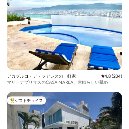
アカプルコ・デ・フアレスの一軒家
レビュー204
4.8 (204)
マリーナブリサスのCASA MAREA、素晴らしい眺め
ゲストチョイス
大好評のゲストチョイスです。