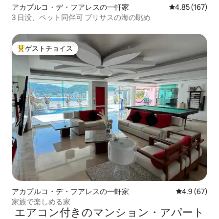
アカプルコ・デ・フアレスの一軒家
レビュー167件
4.85 (167)
3 日没、ペット同伴可 ブリサスの海の眺め
ゲストチョイス
大好評のゲストチョイスです。
アカプルコ・デ・フアレスの一軒家
レビュー67
4.9 (67)
家族で楽しめる家
エアコン付きのマンション・アパート