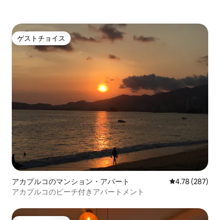
ゲストチョイス
ゲストチョイス
アカプルコのマンション・アパート
レビュー287件
4.78 (287)
アカプルコのビーチ付きアパートメント