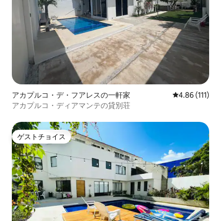
アカプルコ・デ・フアレスの一軒家
レビュー111
4.86 (111)
アカプルコ・ディアマンテの貸別荘
ゲストチョイス
ゲストチョイス