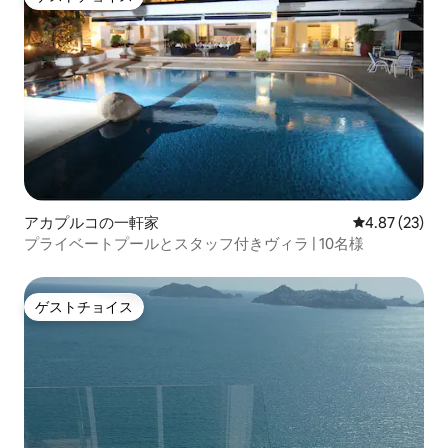
ゲストチョイス
アカプルコの一軒家
レビュー23件
4.87 (23)
プライベートプールとスタッフ付きヴィラ | 10名様
ゲストチョイス
ゲストチョイス