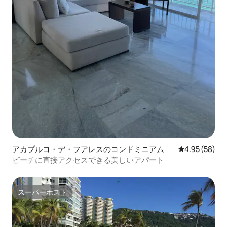
アカプルコ・デ・フアレスのコンドミニアム
レビュー58件
4.95 (58)
ビーチに直接アクセスできる美しいアパート
スーパーホスト
スーパーホスト