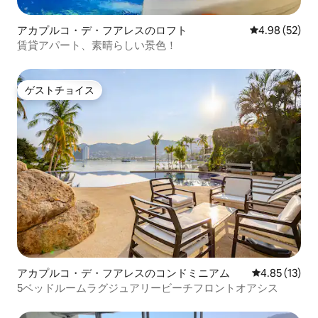
アカプルコ・デ・フアレスのロフト
レビュー52件
4.98 (52)
賃貸アパート、素晴らしい景色！
ゲストチョイス
ゲストチョイス
アカプルコ・デ・フアレスのコンドミニアム
レビュー13件
4.85 (13)
5ベッドルームラグジュアリービーチフロントオアシス