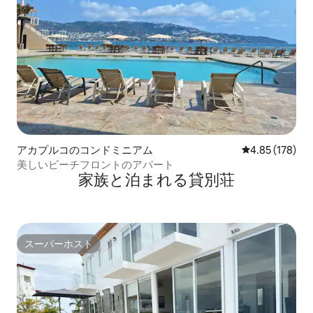
アカプルコのコンドミニアム
レビュー178件
4.85 (178)
美しいビーチフロントのアパート
家族と泊まれる貸別荘
スーパーホスト
スーパーホスト