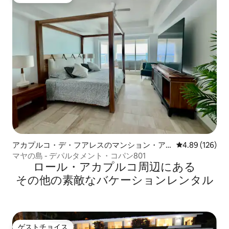
ゲストチョイス
アカプルコ・デ・フアレスのマンション・ア
レビュー126件
4.89 (126)
パート
マヤの島 - デパルタメント・コパン801
ロール・アカプルコ⁠周⁠辺⁠に⁠あ⁠る
そ⁠の⁠他⁠の素⁠敵⁠なバ⁠ケ⁠ー⁠シ⁠ョ⁠ン⁠レ⁠ン⁠タ⁠ル
ゲストチョイス