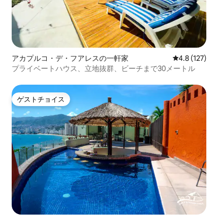
アカプルコ・デ・フアレスの一軒家
レビュー127
4.8 (127)
プライベートハウス、立地抜群、ビーチまで30メートル
ゲストチョイス
ゲストチョイス