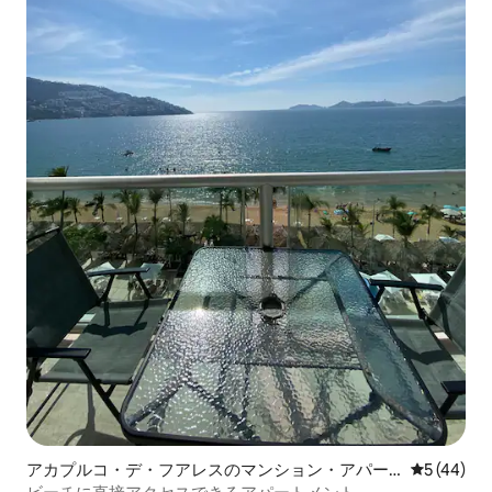
アカプルコ・デ・フアレスのマンション・アパー
レビュー4
5 (44)
ト