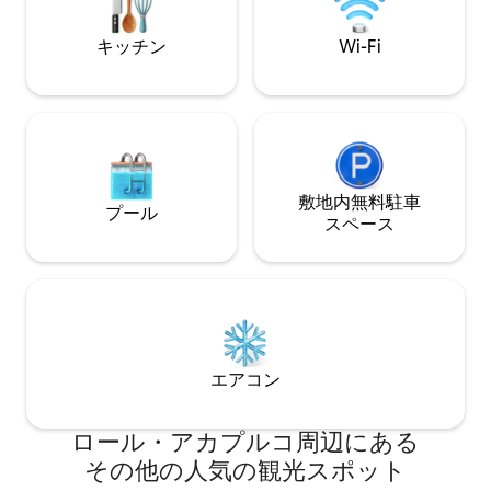
るランニング/ウォーキングコースがあ
り、アカプルコ湾の景色を眺めることが
キッチン
Wi-Fi
できます。
敷地内無料駐⁠車
プール
ス⁠ペ⁠ー⁠ス
エアコン
ロール・アカプルコ⁠周⁠辺⁠に⁠あ⁠る
そ⁠の⁠他⁠の人⁠気⁠の観⁠光⁠ス⁠ポ⁠ッ⁠ト