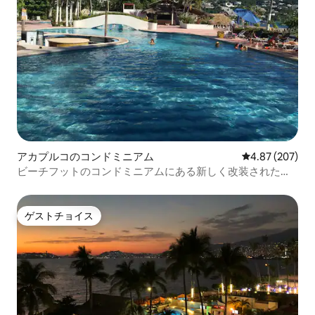
アカプルコのコンドミニアム
レビュー207件
4.87 (207)
ビーチフットのコンドミニアムにある新しく改装されたア
パート
ゲストチョイス
ゲストチョイス