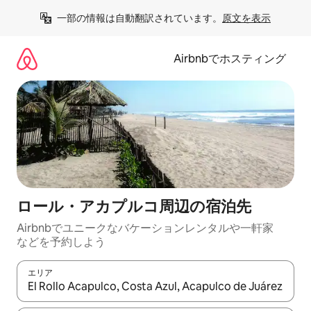
コ
一部の情報は自動翻訳されています。
原文を表示
ン
テ
ン
Airbnbでホスティング
ツ
に
ス
キ
ッ
プ
ロール・アカプルコ⁠周⁠辺⁠の宿⁠泊⁠先
Airbnbでユニークなバ⁠ケ⁠ー⁠シ⁠ョ⁠ンレ⁠ン⁠タ⁠ルや一⁠軒⁠家
な⁠ど⁠を予⁠約⁠し⁠よ⁠う
エリア
検索結果が表示されたら、上下の矢印キーを使って移動するか、