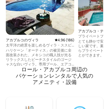
アカプルコ・デ・
一軒家
プライベートプー
アカプルコのヴィラ
レビュー186件、5つ星中4.96
4.96 (186)
とても静かで安全
太平洋の絶景を楽しめるヴィラ・ススピ
しい家です。素晴
ロ
ハリケーン「オーティス」の被災後に全
らプライベートプ
面改装された、メキシコの職人技が光る
とができます。ま
リラックスしたビーチスタイルのゴージ
ーや美味しい魚料
ャスな白いヴィラ。専用プール、エアコ
す。完全プライベ
ロール・アカプルコ⁠周⁠辺⁠の
ン付きの寝室3室、ワンルーム2室、リビ
みいただけます！ 
ングルームとダイニングルームがあり、
12名様まで宿泊可
バ⁠ケ⁠ー⁠シ⁠ョ⁠ン⁠レ⁠ン⁠タ⁠ル⁠で人⁠気⁠の
すべてから太平洋の眺望が楽しめます。
ッドルームにはキ
ア⁠メ⁠ニ⁠テ⁠ィ⁠・⁠設⁠備
車でのお越しを強くおすすめします。2台
台、もう1つのベ
分の駐車場があります。大きなプール、
イズのベッド1台
サウナ、ジムを備えたクラブハウス。清
備わっています。
掃サービスが含まれており、ご要望に応
コン、クローゼッ
じて料理サービスをご用意しておりま
備わっています。
す。24時間セキュリティ。ブリサスを通