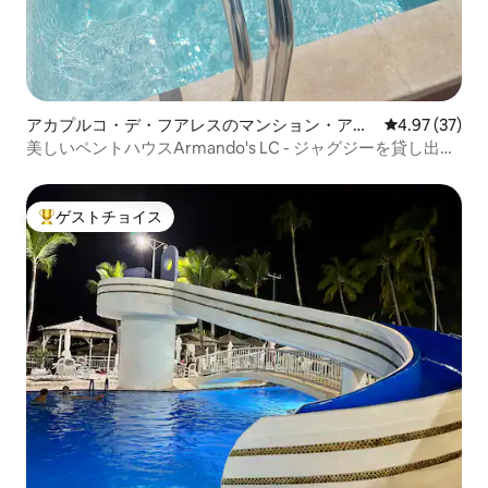
アカプルコ・デ・フアレスのマンション・アパ
レビュー37件
4.97 (37)
ート
美しいペントハウスArmando's LC - ジャグジーを貸し出し
ています
ゲストチョイス
大好評のゲストチョイスです。