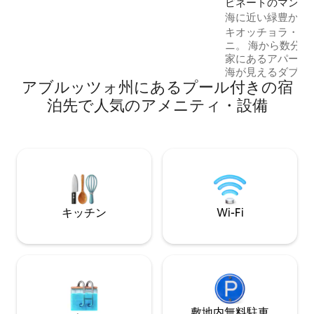
ピネートのマンシ
庭園に囲まれています。ゲストは庭、プ
ート
海に近い緑豊かな
ール、柑橘類のテラス、オリーブの木
ン
キオッチョラ・リ
立、キッチンガーデン、野生花の草原、
ニ。 海から数分のピネートの緑の丘の農
日陰の座席エリアを楽しむことができま
家にあるアパート
す。海から高いアペニン山脈までの景色
海が見えるダブル
が一望できます。アドリア海の砂浜と上
アブルッツォ州にあるプール付きの宿
ン、リビングルー
質なシーフードは20分。ルネッサンスの
ルームで構成され
宝石であるアスコリ・ピチェーノはさら
泊先で人気のアメニティ・設備
バーベキュー、プ
に近くです。
から夏まで利用可
キチェアを備えた
燥機、アイロンを
ム。ビーチでの使
キチェア、ビーチ
す。CIR 067035CT
IT067035B9H3HB
キッチン
Wi-Fi
敷地内無料駐⁠車