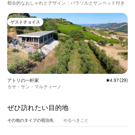
都会的なおしゃれとデザイン：パラソルとサンベッド付き
ゲストチョイス
ゲストチョイス
アトリの一軒家
レビュー29件
4.97 (29)
カサ・サン・マルティーノ
ぜひ訪⁠れ⁠た⁠い目⁠的⁠地
その他のタ⁠イ⁠プ⁠の宿⁠泊⁠先
やるべきこと