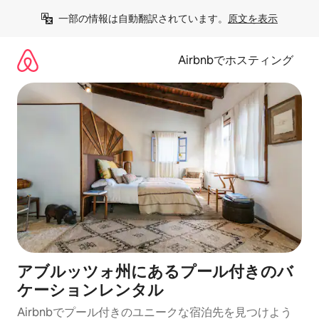
コ
一部の情報は自動翻訳されています。
原文を表示
ン
テ
ン
Airbnbでホスティング
ツ
に
ス
キ
ッ
プ
アブルッツォ州にあるプール付きのバ
ケーションレンタル
Airbnbでプール付きのユニークな宿泊先を見つけよう