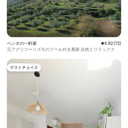
ペンネの一軒家
レビュー72件
4.92 (72)
元アグリツーリズモのプール付き農家 自然とリラックス
ゲストチョイス
ゲストチョイス