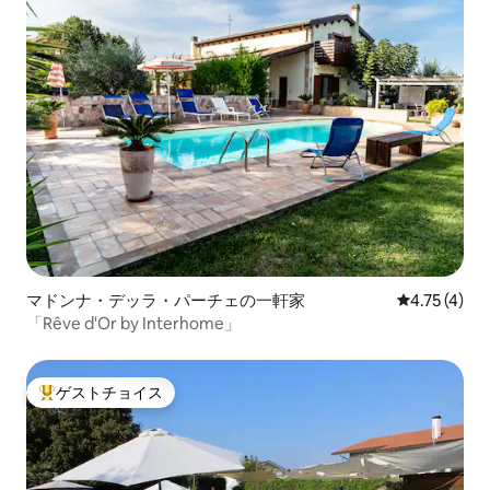
マドンナ・デッラ・パーチェの一軒家
レビュー4件
4.75 (4)
「Rêve d'Or by Interhome」
ゲストチョイス
大好評のゲストチョイスです。