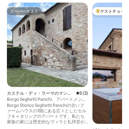
スーパーホスト
ゲストチョイス
スーパーホスト
大好評のゲストチ
カステル・ディ・ラーマのマンシ
レビュー3件、5つ星中5つ
5 (3)
ョン・アパート
Borgo Seghetti Panichi、アパートメント
「Sibilla」
Borgo Storico Seghetti Panichiの古いフ
ァームハウスの1階にある広々としたセル
フキャタリングのアパートです。私たち
家族の家には歴史的なヴィラと礼拝堂が
あり、有名なロマンチックな1870年代の