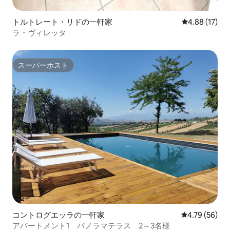
トルトレート・リドの一軒家
レビュー17件
4.88 (17)
ラ・ヴィレッタ
スーパーホスト
スーパーホスト
コントログエッラの一軒家
レビュー56件
4.79 (56)
アパートメント1 パノラマテラス 2～3名様