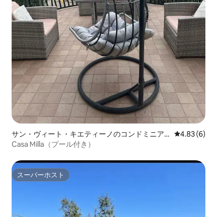
サン・ヴィート・キエティーノのコンドミニア
レビュー6件
4.83 (6)
ム
Casa Milla（プール付き）
スーパーホスト
スーパーホスト