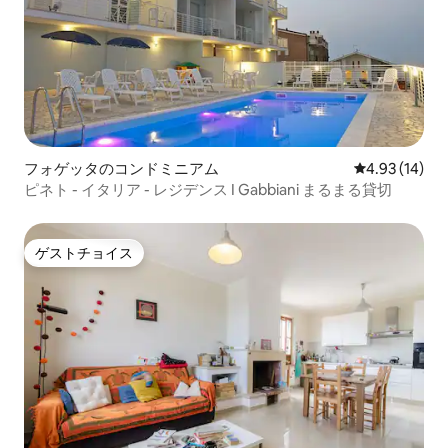
フォゲッタのコンドミニアム
レビュー14件
4.93 (14)
ピネト - イタリア - レジデンス I Gabbiani まるまる貸切
ゲストチョイス
ゲストチョイス