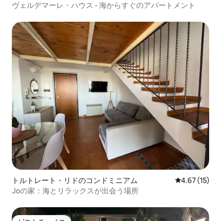
ヴェルデマーレ・ハウス - 海からすぐのアパートメント
トルトレート・リドのコンドミニアム
レビュー15件
4.67 (15)
Joの家：海とリラックスが出会う場所