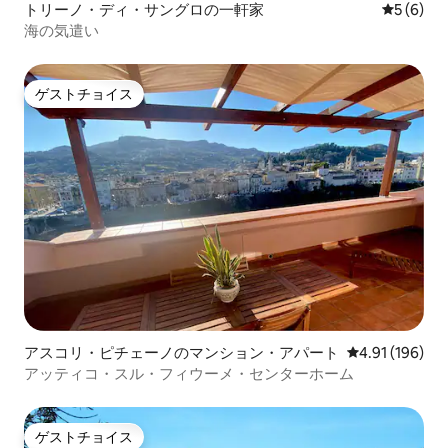
トリーノ・ディ・サングロの一軒家
レビュー
5 (6)
海の気遣い
ゲストチョイス
ゲストチョイス
アスコリ・ピチェーノのマンション・アパート
レビュー196件
4.91 (196)
アッティコ・スル・フィウーメ・センターホーム
ゲストチョイス
ゲストチョイス