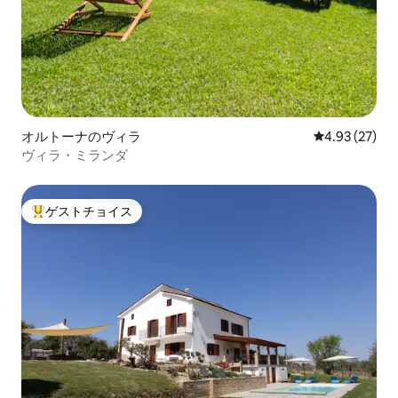
オルトーナのヴィラ
レビュー27件
4.93 (27)
ヴィラ・ミランダ
ゲストチョイス
大好評のゲストチョイスです。