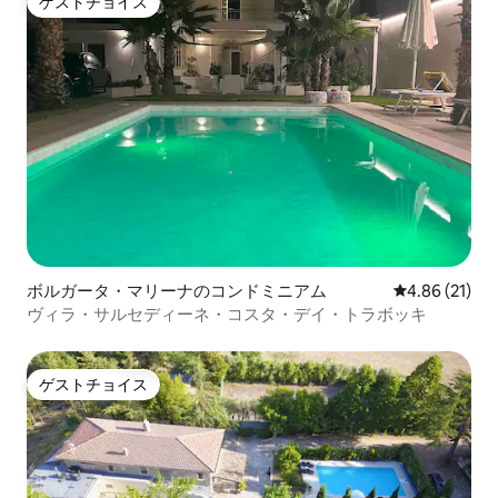
ゲストチョイス
ゲストチョイス
ボルガータ・マリーナのコンドミニアム
レビュー21件
4.86 (21)
ヴィラ・サルセディーネ・コスタ・デイ・トラボッキ
ゲストチョイス
ゲストチョイス