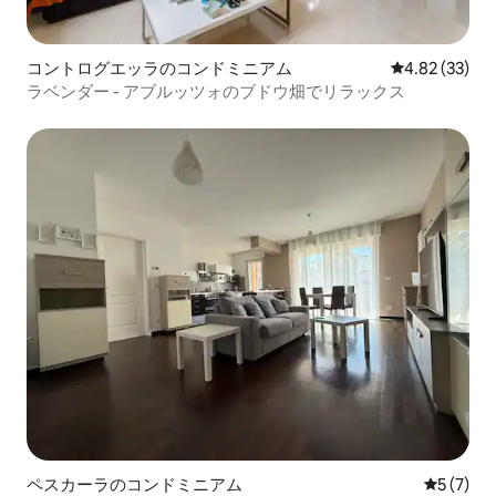
コントログエッラのコンドミニアム
レビュー33件
4.82 (33)
ラベンダー - アブルッツォのブドウ畑でリラックス
ペスカーラのコンドミニアム
レビュー
5 (7)