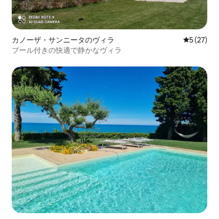
カノーザ・サンニータのヴィラ
レビュー2
5 (27)
プール付きの快適で静かなヴィラ