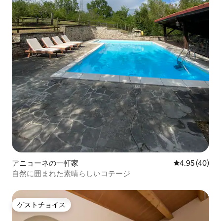
アニョーネの一軒家
レビュー40件
4.95 (40)
自然に囲まれた素晴らしいコテージ
ゲストチョイス
ゲストチョイス