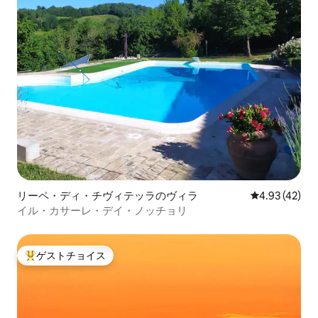
リーペ・ディ・チヴィテッラのヴィラ
レビュー42件
4.93 (42)
イル・カサーレ・デイ・ノッチョリ
ゲストチョイス
大好評のゲストチョイスです。