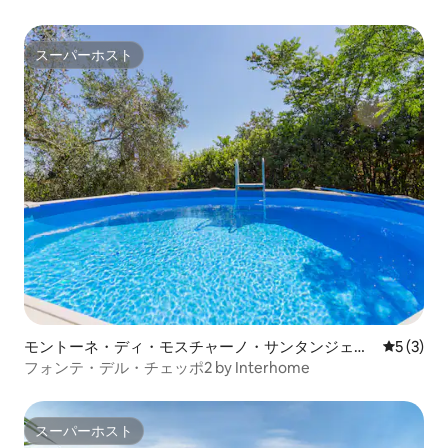
スーパーホスト
スーパーホスト
モントーネ・ディ・モスチャーノ・サンタンジェロ
レビュー
5 (3)
の一軒家
フォンテ・デル・チェッポ2 by Interhome
スーパーホスト
スーパーホスト