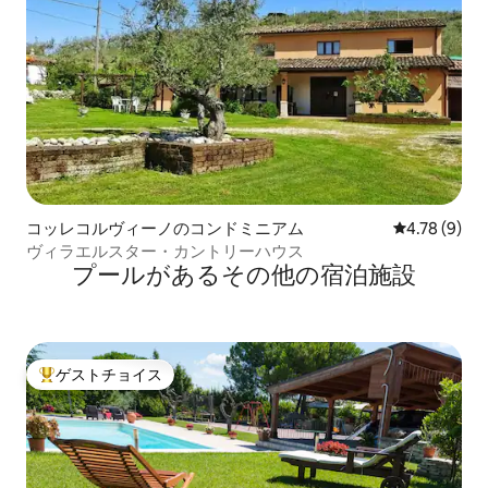
コッレコルヴィーノのコンドミニアム
レビュー9件
4.78 (9)
ヴィラエルスター・カントリーハウス
プールがあるその他の宿泊施設
ゲストチョイス
大好評のゲストチョイスです。