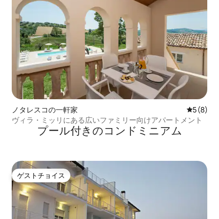
ノタレスコの一軒家
レビュー
5 (8)
ヴィラ・ミッリにある広いファミリー向けアパートメント
プール付きのコンドミニアム
ゲストチョイス
ゲストチョイス