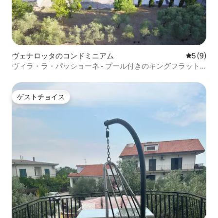
ヴェナロッタのコンドミニアム
レビュー
5 (9)
ヴィラ・ラ・パッショーネ - プール付きのキングフラット
全体
ゲストチョイス
ゲストチョイス